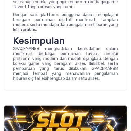
solusi bagi mereka yang ingin menikmati berbagai game
favorit tanpa proses yang rumit.
Dengan satu platform, pengguna dapat menjelajahi
beragam permainan digital, menikmati tampilan
modern, serta mendapatkan pengalaman hiburan yang
lebih praktis.
Kesimpulan
SPACEMAN88 menghadirkan kemudahan dalam
menikmati berbagai permainan favorit melalui
platform yang modern dan mudah dijangkau. Dengan
koleksi game yang beragam, akses fleksibel, serta
pembaruan yang terus dilakukan, SPACEMAN88
menjadi tempat yang menawarkan pengalaman
hiburan digital lebih lengkap dalam satu akses.