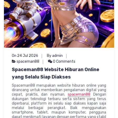
On 24 Jul 2026
By admin
spaceman88
0 Comments
Spaceman88 Website Hiburan Online
yang Selalu Siap Diakses
Spaceman88 merupakan website hiburan online yang
dirancang untuk memberikan pengalaman digital yang
cepat, praktis, dan nyaman.
spaceman88
Dengan
dukungan teknologi terbaru serta sistem yang terus
diperbarui, platform ini selalu siap diakses kapan saja
melalui berbagai perangkat. Baik menggunakan
smartphone, tablet, maupun komputer, pengguna
dapat menikmati layanan dengan performa yang stabil