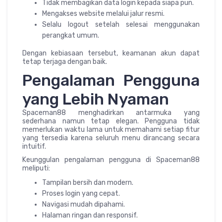
Tidak membagikan data login kepada siapa pun.
Mengakses website melalui jalur resmi.
Selalu logout setelah selesai menggunakan
perangkat umum.
Dengan kebiasaan tersebut, keamanan akun dapat
tetap terjaga dengan baik.
Pengalaman Pengguna
yang Lebih Nyaman
Spaceman88 menghadirkan antarmuka yang
sederhana namun tetap elegan. Pengguna tidak
memerlukan waktu lama untuk memahami setiap fitur
yang tersedia karena seluruh menu dirancang secara
intuitif.
Keunggulan pengalaman pengguna di Spaceman88
meliputi:
Tampilan bersih dan modern.
Proses login yang cepat.
Navigasi mudah dipahami.
Halaman ringan dan responsif.