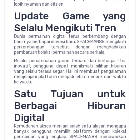
lebih nyaman dan efisien.
Update Game yang
Selalu Mengikuti Tren
Dunia permainan digital terus berkembang dengan
hadirnya berbagai inovasi baru. SPACEMAN88 mengikuti
perkembangan tersebut dengan menghadirkan
pembaruan koleksi permainan secara berkala.
Melalui penambahan game terbaru dan berbagai fitur
inovatif, pengguna dapat menikmati pilihan hiburan
yang selalu terasa segar. Hal ini membuat pengalaman
menjelajahi platform menjadi lebih menarik dari waktu
ke waktu.
Satu Tujuan untuk
Berbagai Hiburan
Digital
Kemudahan akses menjadi salah satu alasan mengapa
banyak pengguna memilih platform dengan koleksi
permainan yang lengkap. SPACEMAN88 menawarkan