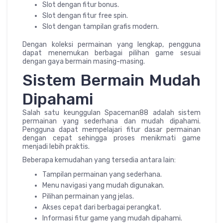
Slot dengan fitur bonus.
Slot dengan fitur free spin.
Slot dengan tampilan grafis modern.
Dengan koleksi permainan yang lengkap, pengguna
dapat menemukan berbagai pilihan game sesuai
dengan gaya bermain masing-masing.
Sistem Bermain Mudah
Dipahami
Salah satu keunggulan Spaceman88 adalah sistem
permainan yang sederhana dan mudah dipahami.
Pengguna dapat mempelajari fitur dasar permainan
dengan cepat sehingga proses menikmati game
menjadi lebih praktis.
Beberapa kemudahan yang tersedia antara lain:
Tampilan permainan yang sederhana.
Menu navigasi yang mudah digunakan.
Pilihan permainan yang jelas.
Akses cepat dari berbagai perangkat.
Informasi fitur game yang mudah dipahami.