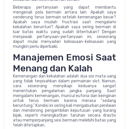
Beberapa pertanyaan yang dapat membantu
mengenali pola bermain antara lain: Apakah saya
cenderung terus bermain setelah kemenangan besar?
Apakah saya mudah frustrasi saat mengalami
kekalahan beruntun? Apakah saya sering bermain di
luar batas waktu yang sudah ditentukan? Dengan
menjawab pertanyaan-pertanyaan ini, seseorang
dapat mulai menyadari kebiasaan-kebiasaan yang
mungkin perlu diperbaiki.
Manajemen Emosi Saat
Menang dan Kalah
Kemenangan dan kekalahan adalah dua sisi mata uang
yang tidak terpisahkan dalam permainan slot. Namun,
cara seseorang menyikapi keduanya sangat
menentukan pengalaman jangka panjang. Saat
mengalami kemenangan, muncul euforia dan keinginan
untuk terus bermain karena merasa “sedang
beruntung.” Kondisi ini sering kali mengaburkan penilaian
dan mendorong pengambilan keputusan yang kurang
bijak, seperti meningkatkan taruhan secara drastis
atau memperpanjang sesi bermain melebihi batas yang
telah ditetapkan.