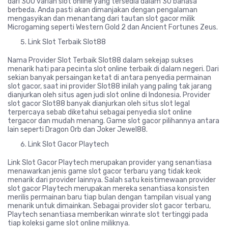
dari 300 varian slot online yang tersedia dalam 30 bahasa
berbeda. Anda pasti akan dimanjakan dengan pengalaman
mengasyikan dan menantang dari tautan slot gacor milik
Microgaming seperti Western Gold 2 dan Ancient Fortunes Zeus.
Link Slot Terbaik Slot88
Nama Provider Slot Terbaik Slot88 dalam sekejap sukses
menarik hati para pecinta slot online terbaik di dalam negeri. Dari
sekian banyak persaingan ketat di antara penyedia permainan
slot gacor, saat ini provider Slot88 inilah yang paling tak jarang
dianjurkan oleh situs agen judi slot online di Indonesia. Provider
slot gacor Slot88 banyak dianjurkan oleh situs slot legal
terpercaya sebab diketahui sebagai penyedia slot online
tergacor dan mudah menang. Game slot gacor pilihannya antara
lain seperti Dragon Orb dan Joker Jewel88.
Link Slot Gacor Playtech
Link Slot Gacor Playtech merupakan provider yang senantiasa
menawarkan jenis game slot gacor terbaru yang tidak keok
menarik dari provider lainnya. Salah satu keistimewaan provider
slot gacor Playtech merupakan mereka senantiasa konsisten
merilis permainan baru tiap bulan dengan tampilan visual yang
menarik untuk dimainkan. Sebagai provider slot gacor terbaru,
Playtech senantiasa memberikan winrate slot tertinggi pada
tiap koleksi game slot online miliknya.