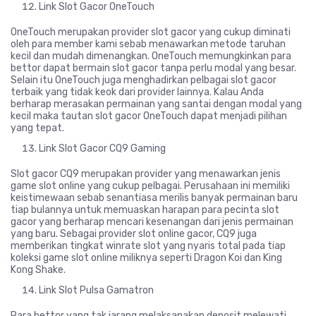
Link Slot Gacor OneTouch
OneTouch merupakan provider slot gacor yang cukup diminati
oleh para member kami sebab menawarkan metode taruhan
kecil dan mudah dimenangkan. OneTouch memungkinkan para
bettor dapat bermain slot gacor tanpa perlu modal yang besar.
Selain itu OneTouch juga menghadirkan pelbagai slot gacor
terbaik yang tidak keok dari provider lainnya. Kalau Anda
berharap merasakan permainan yang santai dengan modal yang
kecil maka tautan slot gacor OneTouch dapat menjadi pilihan
yang tepat.
Link Slot Gacor CQ9 Gaming
Slot gacor CQ9 merupakan provider yang menawarkan jenis
game slot online yang cukup pelbagai. Perusahaan ini memiliki
keistimewaan sebab senantiasa merilis banyak permainan baru
tiap bulannya untuk memuaskan harapan para pecinta slot
gacor yang berharap mencari kesenangan dari jenis permainan
yang baru. Sebagai provider slot online gacor, CQ9 juga
memberikan tingkat winrate slot yang nyaris total pada tiap
koleksi game slot online miliknya seperti Dragon Koi dan King
Kong Shake.
Link Slot Pulsa Gamatron
Para bettor yang tak jarang melaksanakan deposit melewati