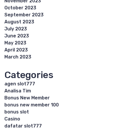
November 2023
October 2023
September 2023
August 2023
July 2023
June 2023
May 2023
April 2023
March 2023
Categories
agen slot777
Analisa Tim
Bonus New Member
bonus new member 100
bonus slot
Casino
dafatar slot777