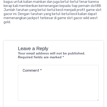
bagus untuk kalian mainkan dan juga betul-betul tenar karena
kerap kali memberikan kemenangan kepada tiap pemain slot88.
Jumlah taruhan yang betul-betul kecil menjadi profit game slot
gacor ini. Dengan taruhan yang betul-betul kecil kalian dapat
memenangkan jackpot terbesar di game slot gacor wild west
gold.
Leave a Reply
Your email address will not be published.
Required fields are marked
*
Comment
*