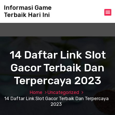
S
Informasi Game
k
Terbaik Hari Ini
i
p
t
o
c
o
n
14 Daftar Link Slot
t
e
Gacor Terbaik Dan
n
t
Terpercaya 2023
Home
Uncategorized
14 Daftar Link Slot Gacor Terbaik Dan Terpercaya
2023