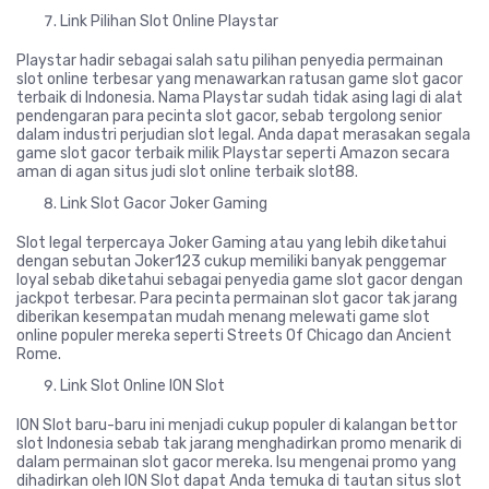
Link Pilihan Slot Online Playstar
Playstar hadir sebagai salah satu pilihan penyedia permainan
slot online terbesar yang menawarkan ratusan game slot gacor
terbaik di Indonesia. Nama Playstar sudah tidak asing lagi di alat
pendengaran para pecinta slot gacor, sebab tergolong senior
dalam industri perjudian slot legal. Anda dapat merasakan segala
game slot gacor terbaik milik Playstar seperti Amazon secara
aman di agan situs judi slot online terbaik slot88.
Link Slot Gacor Joker Gaming
Slot legal terpercaya Joker Gaming atau yang lebih diketahui
dengan sebutan Joker123 cukup memiliki banyak penggemar
loyal sebab diketahui sebagai penyedia game slot gacor dengan
jackpot terbesar. Para pecinta permainan slot gacor tak jarang
diberikan kesempatan mudah menang melewati game slot
online populer mereka seperti Streets Of Chicago dan Ancient
Rome.
Link Slot Online ION Slot
ION Slot baru-baru ini menjadi cukup populer di kalangan bettor
slot Indonesia sebab tak jarang menghadirkan promo menarik di
dalam permainan slot gacor mereka. Isu mengenai promo yang
dihadirkan oleh ION Slot dapat Anda temuka di tautan situs slot