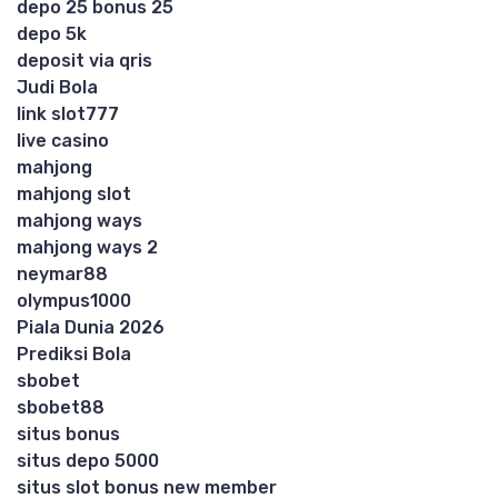
depo 25 bonus 25
depo 5k
deposit via qris
Judi Bola
link slot777
live casino
mahjong
mahjong slot
mahjong ways
mahjong ways 2
neymar88
olympus1000
Piala Dunia 2026
Prediksi Bola
sbobet
sbobet88
situs bonus
situs depo 5000
situs slot bonus new member