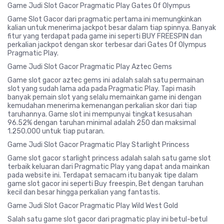
Game Judi Slot Gacor Pragmatic Play Gates Of Olympus
Game Slot Gacor dari pragmatic pertama ini memungkinkan
kalian untuk menerima jackpot besar dalam tiap spinnya. Banyak
fitur yang terdapat pada game ini seperti BUY FREESPIN dan
perkalian jackpot dengan skor terbesar dari Gates Of Olympus
Pragmatic Play.
Game Judi Slot Gacor Pragmatic Play Aztec Gems
Game slot gacor aztec gems ini adalah salah satu permainan
slot yang sudah lama ada pada Pragmatic Play. Tapi masih
banyak pemain slot yang selalu memainkan game ini dengan
kemudahan menerima kemenangan perkalian skor dari tiap
taruhannya. Game slot ini mempunyai tingkat kesusahan
96.52% dengan taruhan minimal adalah 250 dan maksimal
1.250.000 untuk tiap putaran.
Game Judi Slot Gacor Pragmatic Play Starlight Princess
Game slot gacor starlight princess adalah salah satu game slot
terbaik keluaran dari Pragmatic Play yang dapat anda mainkan
pada website ini. Terdapat semacam itu banyak tipe dalam
game slot gacor ini seperti Buy freespin, Bet dengan taruhan
kecil dan besar hingga perkalian yang fantastis.
Game Judi Slot Gacor Pragmatic Play Wild West Gold
Salah satu game slot gacor dari pragmatic play ini betul-betul