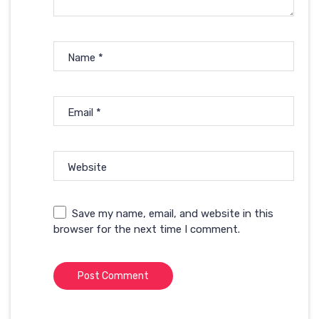
Name
*
Email
*
Website
Save my name, email, and website in this
browser for the next time I comment.