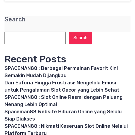
Search
Search
Recent Posts
SPACEMAN88 : Berbagai Permainan Favorit Kini
Semakin Mudah Dijangkau
Dari Euforia Hingga Frustrasi: Mengelola Emosi
untuk Pengalaman Slot Gacor yang Lebih Sehat
SPACEMAN88 : Slot Online Resmi dengan Peluang
Menang Lebih Optimal
Spaceman88 Website Hiburan Online yang Selalu
Siap Diakses
SPACEMAN88 : Nikmati Keseruan Slot Online Melalui
Platform Terbaru