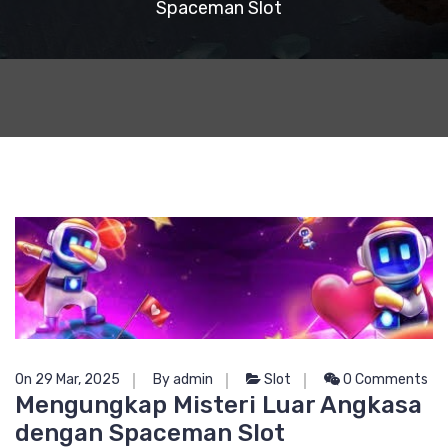
Spaceman Slot
On 29 Mar, 2025
By admin
Slot
0 Comments
Mengungkap Misteri Luar Angkasa
dengan Spaceman Slot