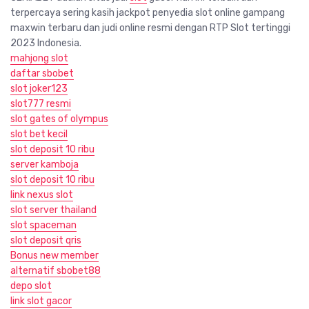
terpercaya sering kasih jackpot penyedia slot online gampang
maxwin terbaru dan judi online resmi dengan RTP Slot tertinggi
2023 Indonesia.
mahjong slot
daftar sbobet
slot joker123
slot777 resmi
slot gates of olympus
slot bet kecil
slot deposit 10 ribu
server kamboja
slot deposit 10 ribu
link nexus slot
slot server thailand
slot spaceman
slot deposit qris
Bonus new member
alternatif sbobet88
depo slot
link slot gacor