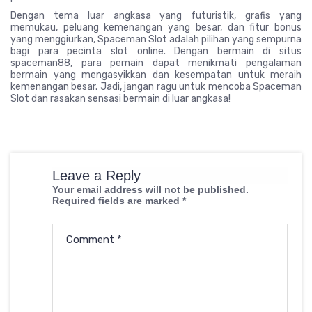
Dengan tema luar angkasa yang futuristik, grafis yang
memukau, peluang kemenangan yang besar, dan fitur bonus
yang menggiurkan, Spaceman Slot adalah pilihan yang sempurna
bagi para pecinta slot online. Dengan bermain di situs
spaceman88, para pemain dapat menikmati pengalaman
bermain yang mengasyikkan dan kesempatan untuk meraih
kemenangan besar. Jadi, jangan ragu untuk mencoba Spaceman
Slot dan rasakan sensasi bermain di luar angkasa!
Leave a Reply
Your email address will not be published.
Required fields are marked
*
Comment
*