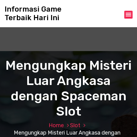
S
Informasi Game
k
Terbaik Hari Ini
i
p
t
o
c
o
n
Mengungkap Misteri
t
e
Luar Angkasa
n
t
dengan Spaceman
Slot
Home
Slot
Mengungkap Misteri Luar Angkasa dengan