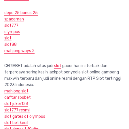
depo 25 bonus 25
spaceman
slot777
olympus
slot
slot88
mahjong ways 2
CERIABET adalah situs judi
slot
gacor hari ini terbaik dan
terpercaya sering kasih jackpot penyedia slot online gampang
maxwin terbaru dan judi online resmi dengan RTP Slot tertinggi
2023 Indonesia.
mahjong slot
daftar sbobet
slot joker123
slot777 resmi
slot gates of olympus
slot bet kecil