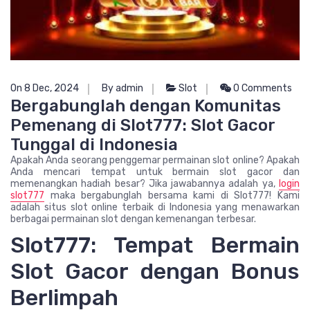
On 8 Dec, 2024
By admin
Slot
0 Comments
Bergabunglah dengan Komunitas
Pemenang di Slot777: Slot Gacor
Tunggal di Indonesia
Apakah Anda seorang penggemar permainan slot online? Apakah
Anda mencari tempat untuk bermain slot gacor dan
memenangkan hadiah besar? Jika jawabannya adalah ya,
login
slot777
maka bergabunglah bersama kami di Slot777! Kami
adalah situs slot online terbaik di Indonesia yang menawarkan
berbagai permainan slot dengan kemenangan terbesar.
Slot777: Tempat Bermain
Slot Gacor dengan Bonus
Berlimpah