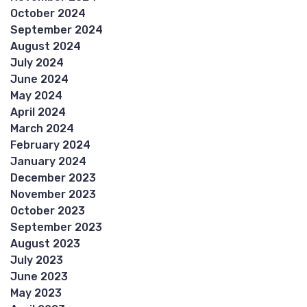
October 2024
September 2024
August 2024
July 2024
June 2024
May 2024
April 2024
March 2024
February 2024
January 2024
December 2023
November 2023
October 2023
September 2023
August 2023
July 2023
June 2023
May 2023