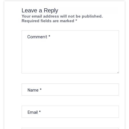
Leave a Reply
Your email address will not be published.
Required fields are marked
*
Comment
*
Name
*
Email
*