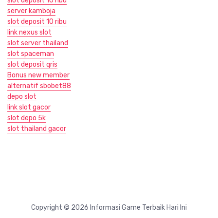
slot deposit 10 ribu
server kamboja
slot deposit 10 ribu
link nexus slot
slot server thailand
slot spaceman
slot deposit qris
Bonus new member
alternatif sbobet88
depo slot
link slot gacor
slot depo 5k
slot thailand gacor
Copyright © 2026 Informasi Game Terbaik Hari Ini