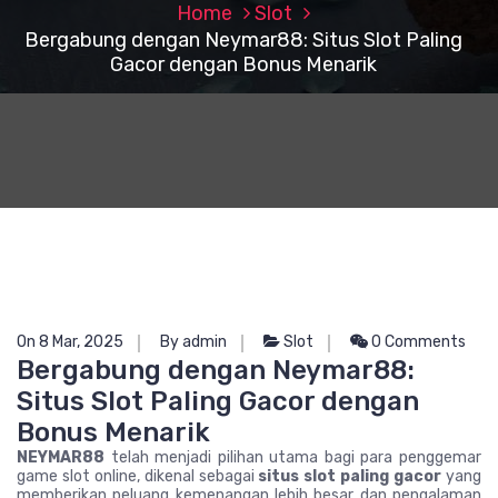
Home
Slot
Bergabung dengan Neymar88: Situs Slot Paling
Gacor dengan Bonus Menarik
On 8 Mar, 2025
By admin
Slot
0 Comments
Bergabung dengan Neymar88:
Situs Slot Paling Gacor dengan
Bonus Menarik
NEYMAR88
telah menjadi pilihan utama bagi para penggemar
game slot online, dikenal sebagai
situs slot paling gacor
yang
memberikan peluang kemenangan lebih besar dan pengalaman