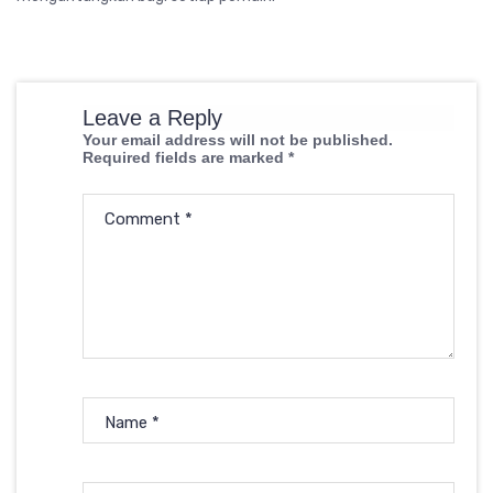
Leave a Reply
Your email address will not be published.
Required fields are marked
*
Comment
*
Name
*