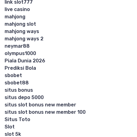
link slot777
live casino
mahjong
mahjong slot
mahjong ways
mahjong ways 2
neymar88
olympus1000
Piala Dunia 2026
Prediksi Bola
sbobet
sbobet88
situs bonus
situs depo 5000
situs slot bonus new member
situs slot bonus new member 100
Situs Toto
Slot
slot 5k