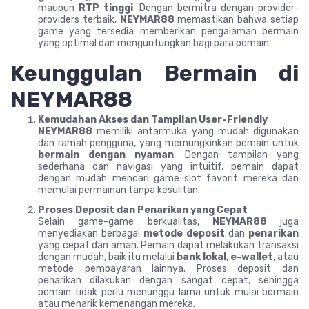
maupun
RTP tinggi
. Dengan bermitra dengan provider-
providers terbaik,
NEYMAR88
memastikan bahwa setiap
game yang tersedia memberikan pengalaman bermain
yang optimal dan menguntungkan bagi para pemain.
Keunggulan Bermain di
NEYMAR88
Kemudahan Akses dan Tampilan User-Friendly
NEYMAR88
memiliki antarmuka yang mudah digunakan
dan ramah pengguna, yang memungkinkan pemain untuk
bermain dengan nyaman
. Dengan tampilan yang
sederhana dan navigasi yang intuitif, pemain dapat
dengan mudah mencari game slot favorit mereka dan
memulai permainan tanpa kesulitan.
Proses Deposit dan Penarikan yang Cepat
Selain game-game berkualitas,
NEYMAR88
juga
menyediakan berbagai
metode deposit
dan
penarikan
yang cepat dan aman. Pemain dapat melakukan transaksi
dengan mudah, baik itu melalui
bank lokal
,
e-wallet
, atau
metode pembayaran lainnya. Proses deposit dan
penarikan dilakukan dengan sangat cepat, sehingga
pemain tidak perlu menunggu lama untuk mulai bermain
atau menarik kemenangan mereka.