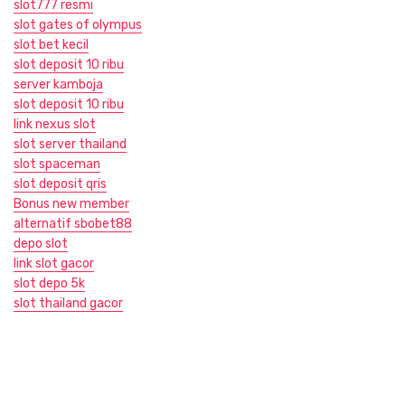
slot777 resmi
slot gates of olympus
slot bet kecil
slot deposit 10 ribu
server kamboja
slot deposit 10 ribu
link nexus slot
slot server thailand
slot spaceman
slot deposit qris
Bonus new member
alternatif sbobet88
depo slot
link slot gacor
slot depo 5k
slot thailand gacor