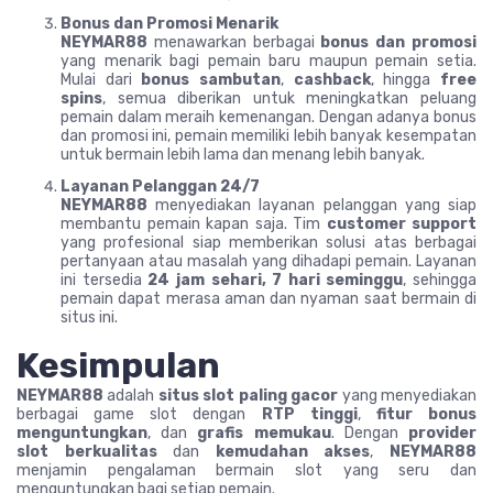
Bonus dan Promosi Menarik
NEYMAR88
menawarkan berbagai
bonus dan promosi
yang menarik bagi pemain baru maupun pemain setia.
Mulai dari
bonus sambutan
,
cashback
, hingga
free
spins
, semua diberikan untuk meningkatkan peluang
pemain dalam meraih kemenangan. Dengan adanya bonus
dan promosi ini, pemain memiliki lebih banyak kesempatan
untuk bermain lebih lama dan menang lebih banyak.
Layanan Pelanggan 24/7
NEYMAR88
menyediakan layanan pelanggan yang siap
membantu pemain kapan saja. Tim
customer support
yang profesional siap memberikan solusi atas berbagai
pertanyaan atau masalah yang dihadapi pemain. Layanan
ini tersedia
24 jam sehari, 7 hari seminggu
, sehingga
pemain dapat merasa aman dan nyaman saat bermain di
situs ini.
Kesimpulan
NEYMAR88
adalah
situs slot paling gacor
yang menyediakan
berbagai game slot dengan
RTP tinggi
,
fitur bonus
menguntungkan
, dan
grafis memukau
. Dengan
provider
slot berkualitas
dan
kemudahan akses
,
NEYMAR88
menjamin pengalaman bermain slot yang seru dan
menguntungkan bagi setiap pemain.