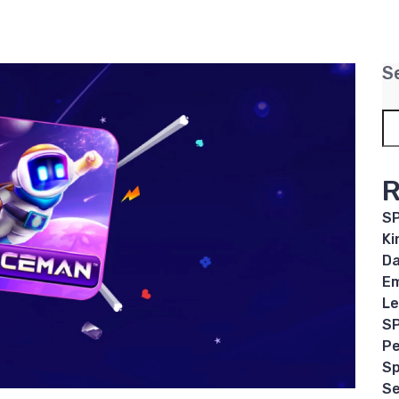
S
R
SP
Ki
Da
Em
Le
SP
Pe
Sp
Se