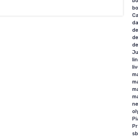
bo
bo
Ca
da
de
de
de
Ju
li
li
m
ma
ma
ma
n
ol
Pi
Pr
sb