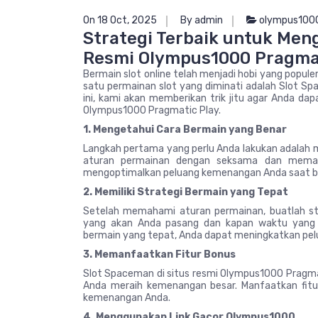
On 18 Oct, 2025
By admin
olympus100
Strategi Terbaik untuk Men
Resmi Olympus1000 Pragmat
Bermain slot online telah menjadi hobi yang popule
satu permainan slot yang diminati adalah Slot Sp
ini, kami akan memberikan trik jitu agar Anda da
Olympus1000 Pragmatic Play.
1. Mengetahui Cara Bermain yang Benar
Langkah pertama yang perlu Anda lakukan adalah
aturan permainan dengan seksama dan memaha
mengoptimalkan peluang kemenangan Anda saat b
2. Memiliki Strategi Bermain yang Tepat
Setelah memahami aturan permainan, buatlah st
yang akan Anda pasang dan kapan waktu yang t
bermain yang tepat, Anda dapat meningkatkan pe
3. Memanfaatkan Fitur Bonus
Slot Spaceman di situs resmi Olympus1000 Pragma
Anda meraih kemenangan besar. Manfaatkan fitu
kemenangan Anda.
4. Menggunakan Link Gacor Olympus1000