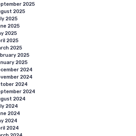
eptember 2025
gust 2025
ly 2025
ne 2025
y 2025
ril 2025
rch 2025
bruary 2025
nuary 2025
ecember 2024
ovember 2024
tober 2024
eptember 2024
gust 2024
ly 2024
ne 2024
y 2024
ril 2024
rch 2024