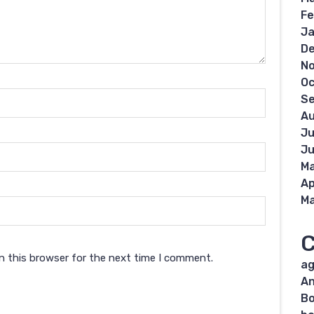
Fe
Ja
D
N
Oc
S
Au
Ju
Ju
Ma
Ap
Ma
C
n this browser for the next time I comment.
ag
An
B