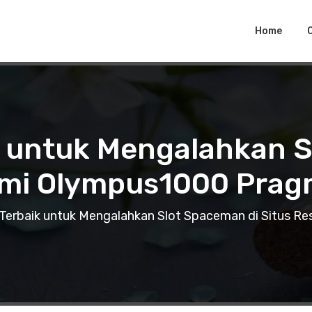
Home
k untuk Mengalahkan 
smi Olympus1000 Pragm
 Terbaik untuk Mengalahkan Slot Spaceman di Situs R