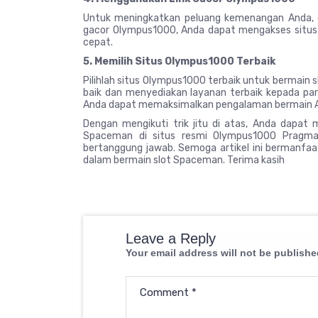
Untuk meningkatkan peluang kemenangan Anda, 
gacor Olympus1000, Anda dapat mengakses situs 
cepat.
5. Memilih Situs Olympus1000 Terbaik
Pilihlah situs Olympus1000 terbaik untuk bermain 
baik dan menyediakan layanan terbaik kepada par
Anda dapat memaksimalkan pengalaman bermain 
Dengan mengikuti trik jitu di atas, Anda dapa
Spaceman di situs resmi Olympus1000 Pragmati
bertanggung jawab. Semoga artikel ini bermanf
dalam bermain slot Spaceman. Terima kasih
Leave a Reply
Your email address will not be publishe
Comment
*