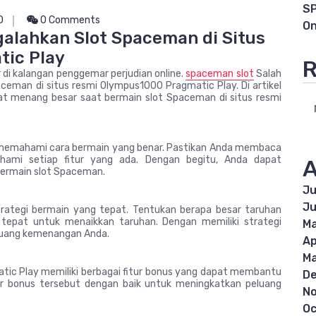
SP
0
0 Comments
On
galahkan Slot Spaceman di Situs
ic Play
R
r di kalangan penggemar perjudian online.
spaceman slot
Salah
aceman di situs resmi Olympus1000 Pragmatic Play. Di artikel
pat menang besar saat bermain slot Spaceman di situs resmi
 memahami cara bermain yang benar. Pastikan Anda membaca
mi setiap fitur yang ada. Dengan begitu, Anda dapat
A
ermain slot Spaceman.
Ju
Ju
rategi bermain yang tepat. Tentukan berapa besar taruhan
epat untuk menaikkan taruhan. Dengan memiliki strategi
Ma
luang kemenangan Anda.
Ap
Ma
tic Play memiliki berbagai fitur bonus yang dapat membantu
D
r bonus tersebut dengan baik untuk meningkatkan peluang
N
Oc