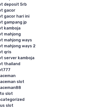
ot deposit 5rb
ot gacor
ot gacor hari ini
ot gampang jp
ot kamboja
ot mahjong
ot mahjong ways
ot mahjong ways 2
ot qris
ot server kamboja
ot thailand
ot777
paceman
aceman slot
paceman88
to slot
categorized
us slot