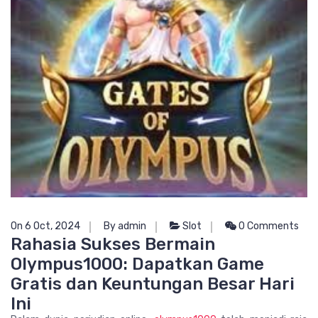
On 6 Oct, 2024
By admin
Slot
0 Comments
Rahasia Sukses Bermain
Olympus1000: Dapatkan Game
Gratis dan Keuntungan Besar Hari
Ini