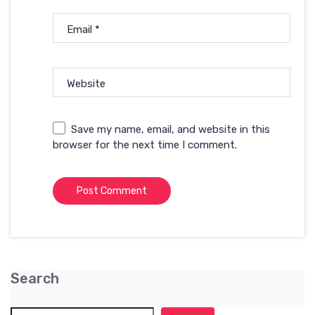
Email
*
Website
Save my name, email, and website in this
browser for the next time I comment.
Search