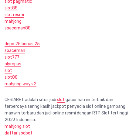
slot pagmatic
slot88
slot resmi
mahjong
spaceman88
depo 25 bonus 25
spaceman
slot777
olympus
slot
slot88
mahjong ways 2
CERIABET adalah situs judi
slot
gacor hari ini terbaik dan
terpercaya sering kasih jackpot penyedia slot online gampang
maxwin terbaru dan judi online resmi dengan RTP Slot tertinggi
2023 Indonesia.
mahjong slot
daftar sbobet