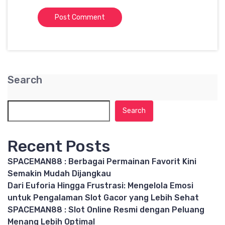
Search
Search
Recent Posts
SPACEMAN88 : Berbagai Permainan Favorit Kini
Semakin Mudah Dijangkau
Dari Euforia Hingga Frustrasi: Mengelola Emosi
untuk Pengalaman Slot Gacor yang Lebih Sehat
SPACEMAN88 : Slot Online Resmi dengan Peluang
Menang Lebih Optimal