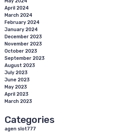
May 2024
April 2024
March 2024
February 2024
January 2024
December 2023
November 2023
October 2023
September 2023
August 2023
July 2023
June 2023
May 2023
April 2023
March 2023
Categories
agen slot777