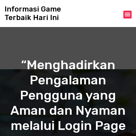
S
Informasi Game
k
Terbaik Hari Ini
i
p
t
o
c
o
n
“Menghadirkan
t
e
Pengalaman
n
t
Pengguna yang
Aman dan Nyaman
melalui Login Page