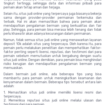
tingkat tertinggi, sehingga data dan informasi pribadi para
pemain akan tetap aman dan terjaga.
Selain itu, situs judi online yang terpercaya juga biasanya bekerja
sama dengan provider-provider permainan terkemuka dan
terbaik. Hal ini akan memastikan bahwa para pemain akan
mendapatkan pengalaman bermain yang berkualitas dan fair
play. Sehingga, para pemain bisa merasa lebih tenang dan tidak
perlu khawatir akan adanya kecurangan dalam permainan.
Namun, tidak semua situs judi online yang menawarkan layanan
deposit 10k adalah situs yang terpercaya. Oleh karena itu, para
pemain perlu melakukan penelitian dan memperhatikan faktor-
faktor penting seperti lisensi, reputasi, dan testimoni dari para
pemain sebelum memutuskan untuk bergabung dengan suatu
situs judi online. Dengan demikian, para pemain bisa menghindari
risiko kerugian dan mendapatkan pengalaman bermain yang
memuaskan.
Dalam bermain judi online, ada beberapa tips yang bisa
membantu para pemain untuk meningkatkan keamanan dan
kenyamanan dalam bermain. Beberapa tips tersebut antara lain
adalah:
1. Memastikan situs judi online memiliki lisensi resmi dan
terpercaya.
2. Memeriksa reputasi situs judi online melalui ulasan dan
testimoni dari para pemain.