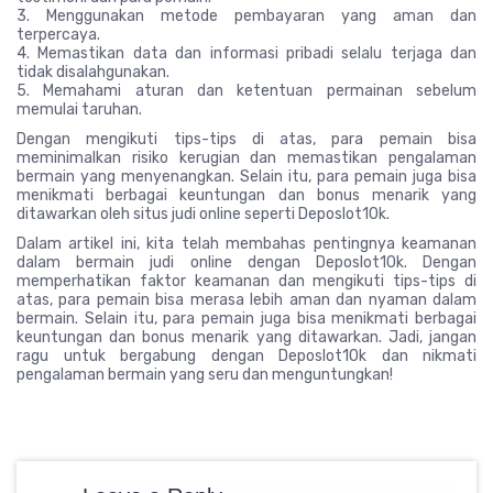
3. Menggunakan metode pembayaran yang aman dan
terpercaya.
4. Memastikan data dan informasi pribadi selalu terjaga dan
tidak disalahgunakan.
5. Memahami aturan dan ketentuan permainan sebelum
memulai taruhan.
Dengan mengikuti tips-tips di atas, para pemain bisa
meminimalkan risiko kerugian dan memastikan pengalaman
bermain yang menyenangkan. Selain itu, para pemain juga bisa
menikmati berbagai keuntungan dan bonus menarik yang
ditawarkan oleh situs judi online seperti Deposlot10k.
Dalam artikel ini, kita telah membahas pentingnya keamanan
dalam bermain judi online dengan Deposlot10k. Dengan
memperhatikan faktor keamanan dan mengikuti tips-tips di
atas, para pemain bisa merasa lebih aman dan nyaman dalam
bermain. Selain itu, para pemain juga bisa menikmati berbagai
keuntungan dan bonus menarik yang ditawarkan. Jadi, jangan
ragu untuk bergabung dengan Deposlot10k dan nikmati
pengalaman bermain yang seru dan menguntungkan!