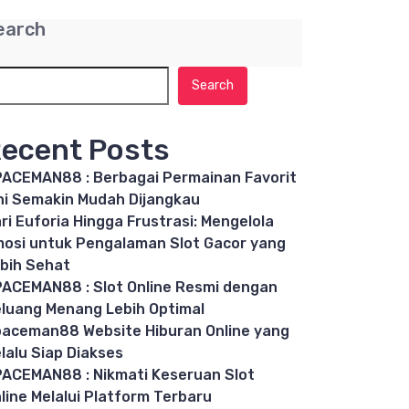
earch
Search
ecent Posts
ACEMAN88 : Berbagai Permainan Favorit
ni Semakin Mudah Dijangkau
ri Euforia Hingga Frustrasi: Mengelola
osi untuk Pengalaman Slot Gacor yang
bih Sehat
ACEMAN88 : Slot Online Resmi dengan
luang Menang Lebih Optimal
aceman88 Website Hiburan Online yang
lalu Siap Diakses
ACEMAN88 : Nikmati Keseruan Slot
line Melalui Platform Terbaru