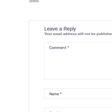
online.
Leave a Reply
Your email address will not be publishe
Comment
*
Name
*