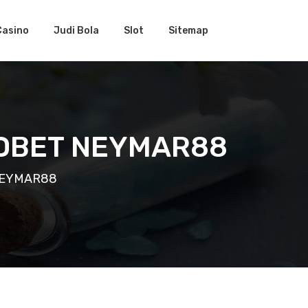
Casino
Judi Bola
Slot
Sitemap
SBOBET NEYMAR88
 NEYMAR88