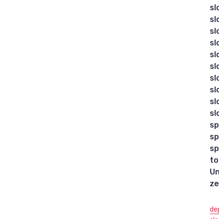
sl
sl
sl
sl
sl
sl
sl
sl
sl
sl
s
sp
s
to
Un
ze
de