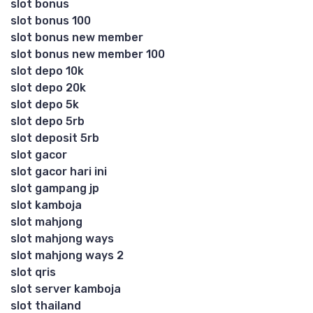
slot bonus
slot bonus 100
slot bonus new member
slot bonus new member 100
slot depo 10k
slot depo 20k
slot depo 5k
slot depo 5rb
slot deposit 5rb
slot gacor
slot gacor hari ini
slot gampang jp
slot kamboja
slot mahjong
slot mahjong ways
slot mahjong ways 2
slot qris
slot server kamboja
slot thailand