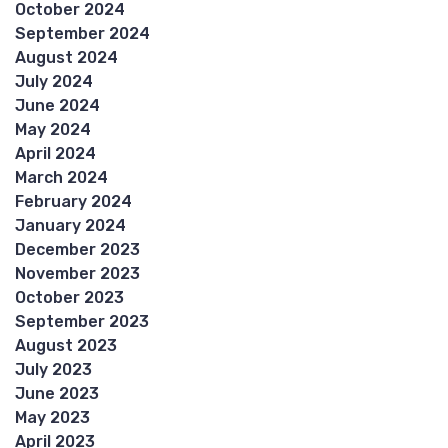
October 2024
September 2024
August 2024
July 2024
June 2024
May 2024
April 2024
March 2024
February 2024
January 2024
December 2023
November 2023
October 2023
September 2023
August 2023
July 2023
June 2023
May 2023
April 2023