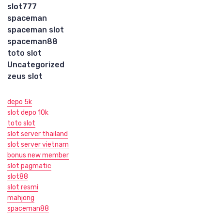
slot777
spaceman
spaceman slot
spaceman88
toto slot
Uncategorized
zeus slot
depo 5k
slot depo 10k
toto slot
slot server thailand
slot server vietnam
bonus new member
slot pagmatic
slot88
slot resmi
mahjong
spaceman88