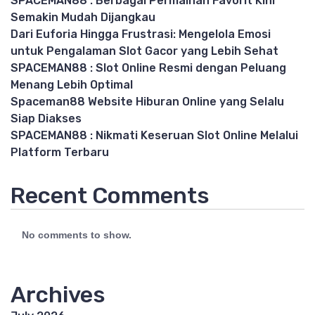
SPACEMAN88 : Berbagai Permainan Favorit Kini
Semakin Mudah Dijangkau
Dari Euforia Hingga Frustrasi: Mengelola Emosi
untuk Pengalaman Slot Gacor yang Lebih Sehat
SPACEMAN88 : Slot Online Resmi dengan Peluang
Menang Lebih Optimal
Spaceman88 Website Hiburan Online yang Selalu
Siap Diakses
SPACEMAN88 : Nikmati Keseruan Slot Online Melalui
Platform Terbaru
Recent Comments
No comments to show.
Archives