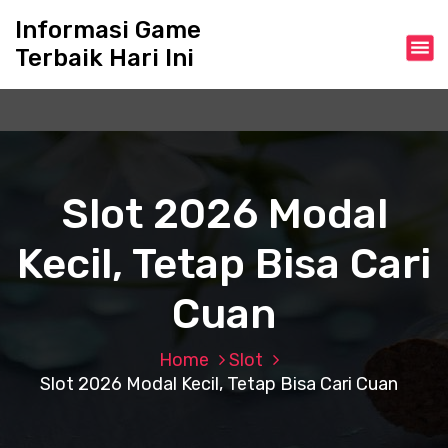
S
Informasi Game
k
Terbaik Hari Ini
i
p
t
o
c
o
n
Slot 2026 Modal
t
e
Kecil, Tetap Bisa Cari
n
t
Cuan
Home
Slot
Slot 2026 Modal Kecil, Tetap Bisa Cari Cuan