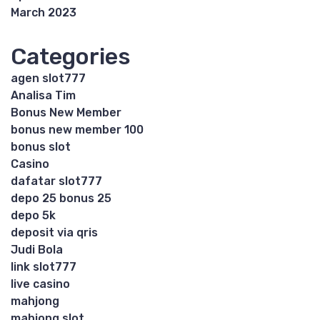
March 2023
Categories
agen slot777
Analisa Tim
Bonus New Member
bonus new member 100
bonus slot
Casino
dafatar slot777
depo 25 bonus 25
depo 5k
deposit via qris
Judi Bola
link slot777
live casino
mahjong
mahjong slot