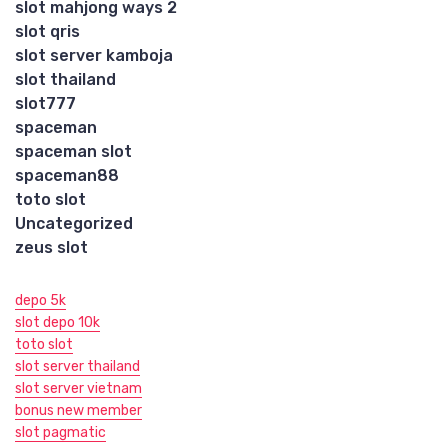
slot mahjong ways 2
slot qris
slot server kamboja
slot thailand
slot777
spaceman
spaceman slot
spaceman88
toto slot
Uncategorized
zeus slot
depo 5k
slot depo 10k
toto slot
slot server thailand
slot server vietnam
bonus new member
slot pagmatic