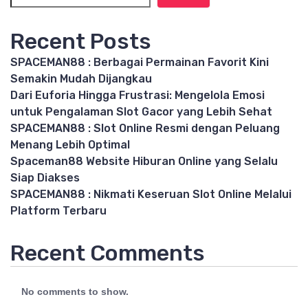
Recent Posts
SPACEMAN88 : Berbagai Permainan Favorit Kini
Semakin Mudah Dijangkau
Dari Euforia Hingga Frustrasi: Mengelola Emosi
untuk Pengalaman Slot Gacor yang Lebih Sehat
SPACEMAN88 : Slot Online Resmi dengan Peluang
Menang Lebih Optimal
Spaceman88 Website Hiburan Online yang Selalu
Siap Diakses
SPACEMAN88 : Nikmati Keseruan Slot Online Melalui
Platform Terbaru
Recent Comments
No comments to show.