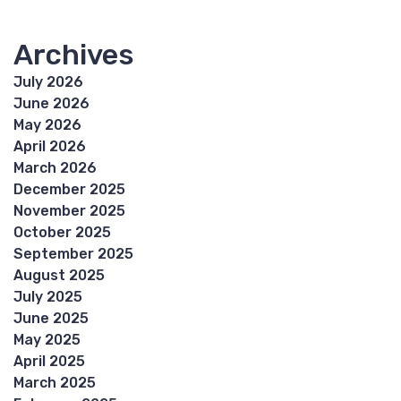
Archives
July 2026
June 2026
May 2026
April 2026
March 2026
December 2025
November 2025
October 2025
September 2025
August 2025
July 2025
June 2025
May 2025
April 2025
March 2025