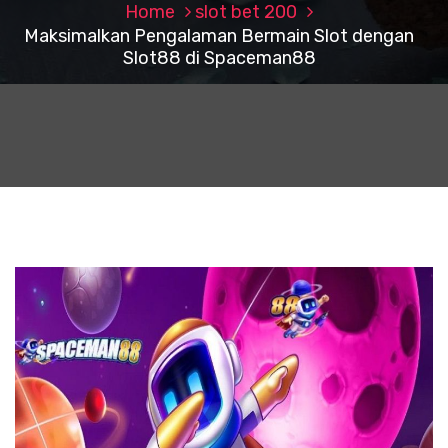
Home
slot bet 200
Maksimalkan Pengalaman Bermain Slot dengan
Slot88 di Spaceman88