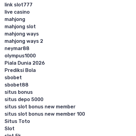
link slot777
live casino
mahjong
mahjong slot
mahjong ways
mahjong ways 2
neymar88
olympus1000
Piala Dunia 2026
Prediksi Bola
sbobet
sbobet88
situs bonus
situs depo 5000
situs slot bonus new member
situs slot bonus new member 100
Situs Toto
Slot
slot 5k