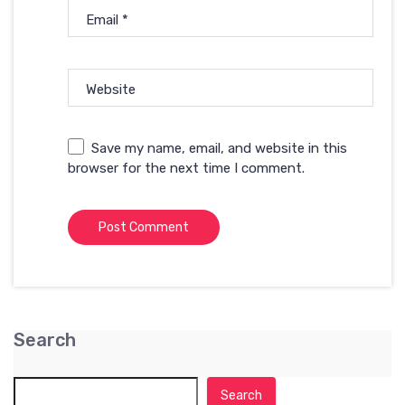
Email
*
Website
Save my name, email, and website in this
browser for the next time I comment.
Search
Search