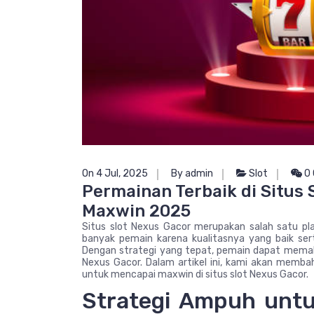
On 4 Jul, 2025
By admin
Slot
0
Permainan Terbaik di Situs
Maxwin 2025
Situs slot Nexus Gacor merupakan salah satu pla
banyak pemain karena kualitasnya yang baik ser
Dengan strategi yang tepat, pemain dapat memak
Nexus Gacor. Dalam artikel ini, kami akan mem
untuk mencapai maxwin di situs slot Nexus Gacor.
Strategi Ampuh untu