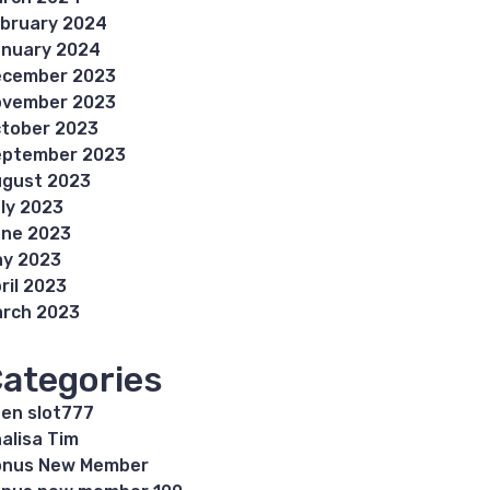
bruary 2024
nuary 2024
ecember 2023
ovember 2023
tober 2023
eptember 2023
gust 2023
ly 2023
ne 2023
y 2023
ril 2023
rch 2023
ategories
en slot777
alisa Tim
onus New Member