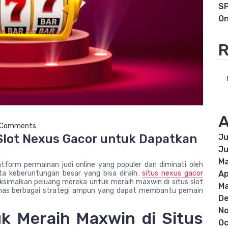
SP
On
R
A
 Comments
 Slot Nexus Gacor untuk Dapatkan
Ju
Ju
Ma
tform permainan judi online yang populer dan diminati oleh
Ap
ta keberuntungan besar yang bisa diraih.
situs nexus gacor
simalkan peluang mereka untuk meraih maxwin di situs slot
Ma
bahas berbagai strategi ampun yang dapat membantu pemain
D
N
k Meraih Maxwin di Situs
Oc