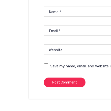
Name
*
Email
*
Website
Save my name, email, and website i