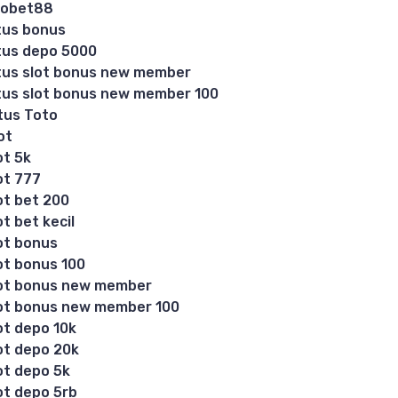
bobet88
tus bonus
tus depo 5000
tus slot bonus new member
tus slot bonus new member 100
tus Toto
ot
ot 5k
ot 777
ot bet 200
ot bet kecil
ot bonus
ot bonus 100
ot bonus new member
ot bonus new member 100
ot depo 10k
ot depo 20k
ot depo 5k
ot depo 5rb