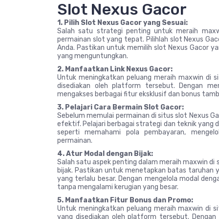
Slot Nexus Gacor
1. Pilih Slot Nexus Gacor yang Sesuai:
Salah satu strategi penting untuk meraih maxw
permainan slot yang tepat. Pilihlah slot Nexus G
Anda. Pastikan untuk memilih slot Nexus Gacor ya
yang menguntungkan.
2. Manfaatkan Link Nexus Gacor:
Untuk meningkatkan peluang meraih maxwin di si
disediakan oleh platform tersebut. Dengan me
mengakses berbagai fitur eksklusif dan bonus tamba
3. Pelajari Cara Bermain Slot Gacor:
Sebelum memulai permainan di situs slot Nexus Ga
efektif. Pelajari berbagai strategi dan teknik y
seperti memahami pola pembayaran, mengelol
permainan.
4. Atur Modal dengan Bijak:
Salah satu aspek penting dalam meraih maxwin di 
bijak. Pastikan untuk menetapkan batas taruhan y
yang terlalu besar. Dengan mengelola modal den
tanpa mengalami kerugian yang besar.
5. Manfaatkan Fitur Bonus dan Promo:
Untuk meningkatkan peluang meraih maxwin di si
yang disediakan oleh platform tersebut. Deng