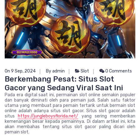
On 9 Sep, 2024
By admin
Slot
0 Comments
Berkembang Pesat: Situs Slot
Gacor yang Sedang Viral Saat Ini
Pada era digital saat ini, permainan slot online semakin populer
dan banyak diminati oleh para pemain judi. Salah satu faktor
utama yang membuat para pemain tertarik untuk bermain slot
online adalah adanya situs slot gacor. Situs slot gacor adalah
situs
https://jungleboysflorida.net/
yang sering memberikan
kemenangan besar kepada pemainnya. Di dalam artikel ini, kita
akan membahas tentang situs slot gacor paling dicari oleh
pemain slot.