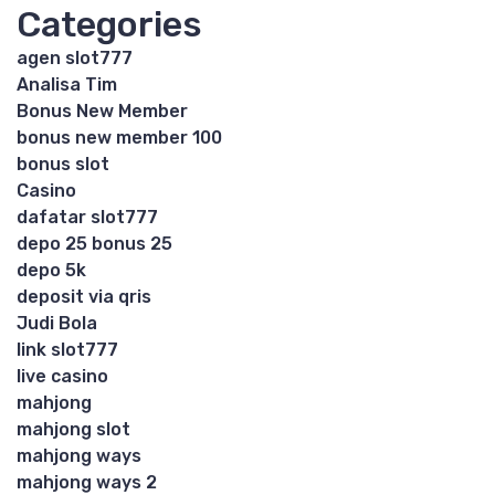
Categories
agen slot777
Analisa Tim
Bonus New Member
bonus new member 100
bonus slot
Casino
dafatar slot777
depo 25 bonus 25
depo 5k
deposit via qris
Judi Bola
link slot777
live casino
mahjong
mahjong slot
mahjong ways
mahjong ways 2