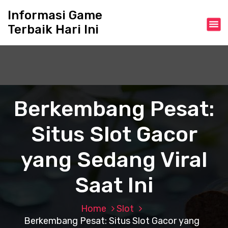
S
Informasi Game
k
Terbaik Hari Ini
i
p
t
o
c
o
n
Berkembang Pesat:
t
e
Situs Slot Gacor
n
t
yang Sedang Viral
Saat Ini
Home
Slot
Berkembang Pesat: Situs Slot Gacor yang