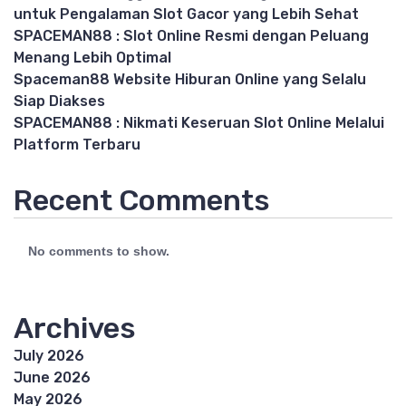
untuk Pengalaman Slot Gacor yang Lebih Sehat
SPACEMAN88 : Slot Online Resmi dengan Peluang
Menang Lebih Optimal
Spaceman88 Website Hiburan Online yang Selalu
Siap Diakses
SPACEMAN88 : Nikmati Keseruan Slot Online Melalui
Platform Terbaru
Recent Comments
No comments to show.
Archives
July 2026
June 2026
May 2026