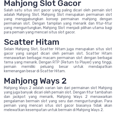
Mahjong Slot Gacor
Salah satu situs slot gacor yang paling dicari oleh pemain slot
adalah Mahjong Slot. Mahjong Slot merupakan permainan slot
yang menggabungkan konsep permainan mahjong dengan
permainan slot. Dengan tampilan yang menarik dan fitur-fitur
yang menguntungkan, Mahjong Slot menjadi pilihan utama bagi
para pemain yang mencari situs slot gacor.
Scatter Hitam
Selain Mahjong Slot, Scatter Hitam juga merupakan situs slot
gacor yang sangat dicari oleh pemain slot. Scatter Hitam
menawarkan berbagai macam permainan slot dengan berbagai
tema yang menarik. Dengan RTP (Return to Player) yang tinggi,
pemain memiliki peluang besar untuk mendapatkan
kemenangan besar di Scatter Hitam.
Mahjong Ways 2
Mahjong Ways 2 adalah varian lain dari permainan slot Mahjong
yang juga banyak dicari oleh pemain slot. Dengan fitur tambahan
dan jackpot yang menarik, Mahjong Ways 2 menawarkan
pengalaman bermain slot yang seru dan menguntungkan. Para
pemain yang mencari situs slot gacor biasanya tidak akan
melewatkan kesempatan untuk bermain di Mahjong Ways 2.