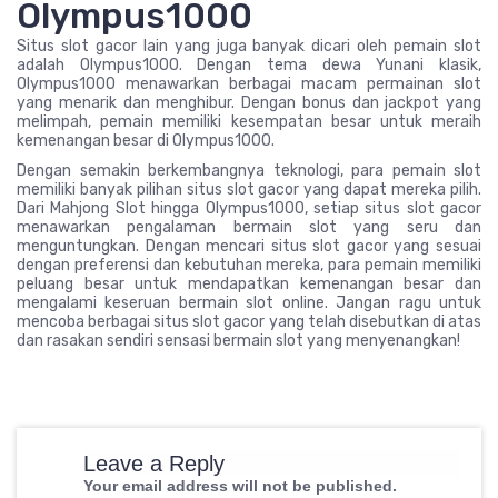
Olympus1000
Situs slot gacor lain yang juga banyak dicari oleh pemain slot
adalah Olympus1000. Dengan tema dewa Yunani klasik,
Olympus1000 menawarkan berbagai macam permainan slot
yang menarik dan menghibur. Dengan bonus dan jackpot yang
melimpah, pemain memiliki kesempatan besar untuk meraih
kemenangan besar di Olympus1000.
Dengan semakin berkembangnya teknologi, para pemain slot
memiliki banyak pilihan situs slot gacor yang dapat mereka pilih.
Dari Mahjong Slot hingga Olympus1000, setiap situs slot gacor
menawarkan pengalaman bermain slot yang seru dan
menguntungkan. Dengan mencari situs slot gacor yang sesuai
dengan preferensi dan kebutuhan mereka, para pemain memiliki
peluang besar untuk mendapatkan kemenangan besar dan
mengalami keseruan bermain slot online. Jangan ragu untuk
mencoba berbagai situs slot gacor yang telah disebutkan di atas
dan rasakan sendiri sensasi bermain slot yang menyenangkan!
Leave a Reply
Your email address will not be published.