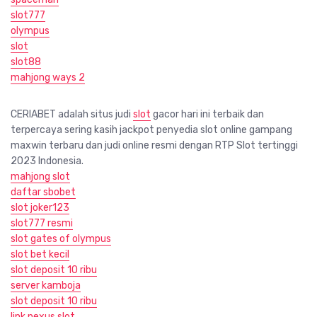
slot777
olympus
slot
slot88
mahjong ways 2
CERIABET adalah situs judi
slot
gacor hari ini terbaik dan
terpercaya sering kasih jackpot penyedia slot online gampang
maxwin terbaru dan judi online resmi dengan RTP Slot tertinggi
2023 Indonesia.
mahjong slot
daftar sbobet
slot joker123
slot777 resmi
slot gates of olympus
slot bet kecil
slot deposit 10 ribu
server kamboja
slot deposit 10 ribu
link nexus slot