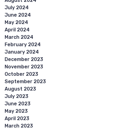
August 2024
July 2024
June 2024
May 2024
April 2024
March 2024
February 2024
January 2024
December 2023
November 2023
October 2023
September 2023
August 2023
July 2023
June 2023
May 2023
April 2023
March 2023