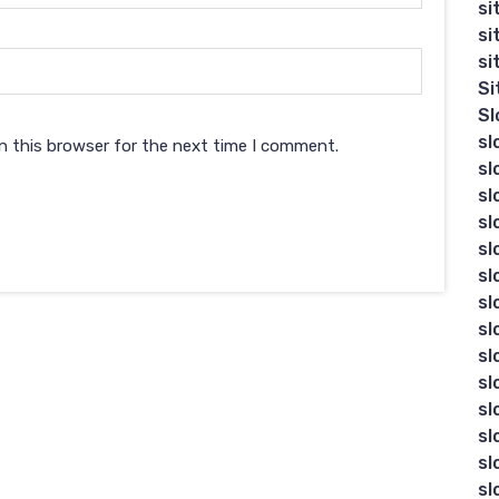
si
si
si
Si
Sl
sl
n this browser for the next time I comment.
sl
sl
sl
sl
sl
sl
sl
sl
sl
sl
sl
sl
sl