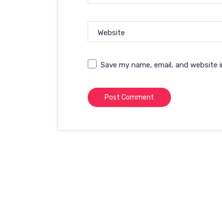
Website
Save my name, email, and website i