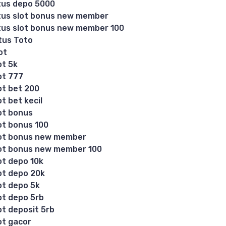
tus depo 5000
tus slot bonus new member
tus slot bonus new member 100
tus Toto
ot
ot 5k
ot 777
ot bet 200
ot bet kecil
ot bonus
ot bonus 100
ot bonus new member
ot bonus new member 100
ot depo 10k
ot depo 20k
ot depo 5k
ot depo 5rb
ot deposit 5rb
ot gacor