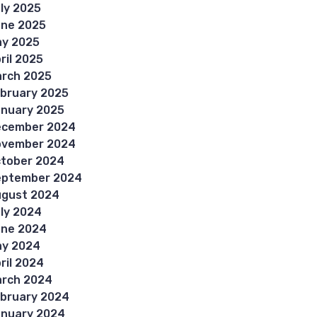
ly 2025
ne 2025
y 2025
ril 2025
rch 2025
bruary 2025
nuary 2025
ecember 2024
ovember 2024
tober 2024
eptember 2024
gust 2024
ly 2024
ne 2024
y 2024
ril 2024
rch 2024
bruary 2024
nuary 2024