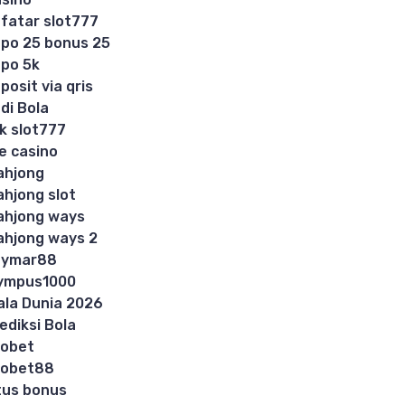
fatar slot777
po 25 bonus 25
po 5k
posit via qris
di Bola
nk slot777
ve casino
ahjong
hjong slot
hjong ways
hjong ways 2
eymar88
ympus1000
ala Dunia 2026
ediksi Bola
obet
bobet88
tus bonus