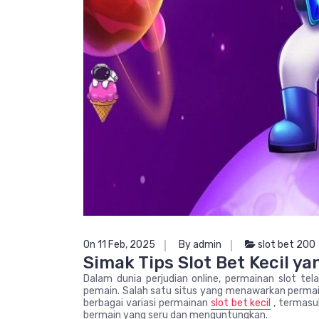
On 11 Feb, 2025
By admin
slot bet 200
Simak Tips Slot Bet Kecil 
Dalam dunia perjudian online, permainan slot tel
pemain. Salah satu situs yang menawarkan permain
berbagai variasi permainan
slot bet kecil
, termasu
bermain yang seru dan menguntungkan.