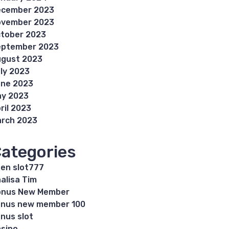
ecember 2023
ovember 2023
tober 2023
eptember 2023
gust 2023
ly 2023
ne 2023
y 2023
ril 2023
rch 2023
ategories
en slot777
alisa Tim
onus New Member
nus new member 100
nus slot
sino