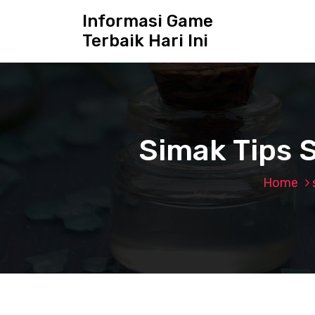
S
Informasi Game
k
Terbaik Hari Ini
i
p
t
o
c
o
n
Simak Tips 
t
e
n
Home
t