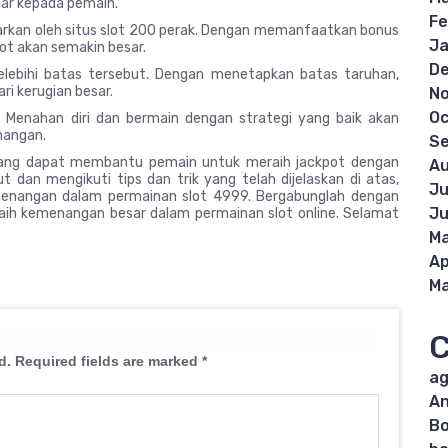
ar kepada pemain.
Fe
arkan oleh situs slot 200 perak. Dengan memanfaatkan bonus
Ja
pot akan semakin besar.
D
elebihi batas tersebut. Dengan menetapkan batas taruhan,
i kerugian besar.
N
Oc
. Menahan diri dan bermain dengan strategi yang baik akan
nangan.
S
 yang dapat membantu pemain untuk meraih jackpot dengan
Au
dan mengikuti tips dan trik yang telah dijelaskan di atas,
Ju
enangan dalam permainan slot 4999. Bergabunglah dengan
Ju
raih kemenangan besar dalam permainan slot online. Selamat
Ma
Ap
Ma
C
d.
Required fields are marked
*
ag
An
B