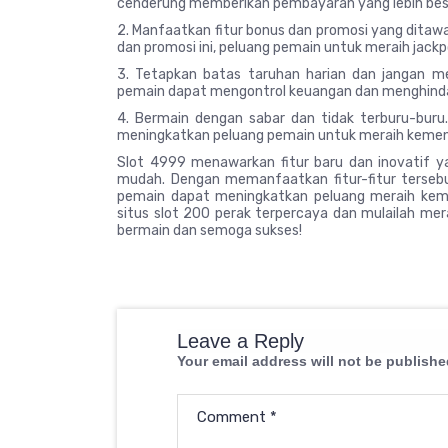
cenderung memberikan pembayaran yang lebih bes
2. Manfaatkan fitur bonus dan promosi yang ditaw
dan promosi ini, peluang pemain untuk meraih jack
3. Tetapkan batas taruhan harian dan jangan m
pemain dapat mengontrol keuangan dan menghindar
4. Bermain dengan sabar dan tidak terburu-buru
meningkatkan peluang pemain untuk meraih keme
Slot 4999 menawarkan fitur baru dan inovatif
mudah. Dengan memanfaatkan fitur-fitur tersebut 
pemain dapat meningkatkan peluang meraih kem
situs slot 200 perak terpercaya dan mulailah me
bermain dan semoga sukses!
Leave a Reply
Your email address will not be publishe
Comment
*