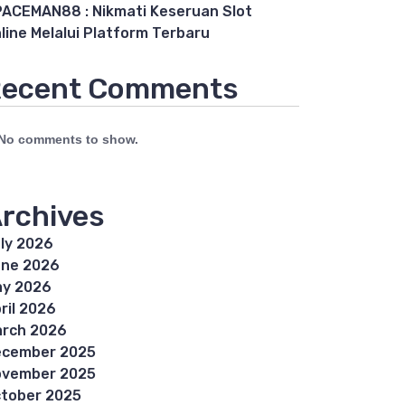
ACEMAN88 : Nikmati Keseruan Slot
line Melalui Platform Terbaru
ecent Comments
No comments to show.
rchives
ly 2026
ne 2026
y 2026
ril 2026
rch 2026
ecember 2025
ovember 2025
tober 2025