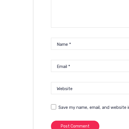
Name
*
Email
*
Website
Save my name, email, and website i