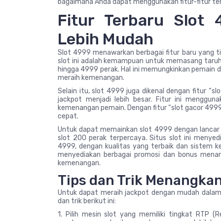
bagaimana Anda dapat menggunakan fitur-fitur t
Fitur Terbaru Slot
Lebih Mudah
Slot 4999 menawarkan berbagai fitur baru yang tidak
slot ini adalah kemampuan untuk memasang taruha
hingga 4999 perak. Hal ini memungkinkan pemain 
meraih kemenangan.
Selain itu, slot 4999 juga dikenal dengan fitur 
jackpot menjadi lebih besar. Fitur ini menggu
kemenangan pemain. Dengan fitur “slot gacor 499
cepat.
Untuk dapat memainkan slot 4999 dengan lancar 
slot 200 perak terpercaya. Situs slot ini menye
4999, dengan kualitas yang terbaik dan sistem ke
menyediakan berbagai promosi dan bonus menar
kemenangan.
Tips dan Trik Menangka
Untuk dapat meraih jackpot dengan mudah dalam 
dan trik berikut ini:
1. Pilih mesin slot yang memiliki tingkat RTP (R