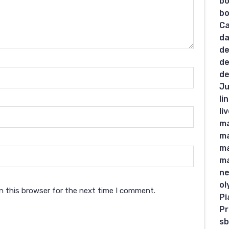
bo
bo
Ca
da
de
de
de
Ju
li
li
m
ma
ma
ma
n
ol
n this browser for the next time I comment.
Pi
Pr
sb