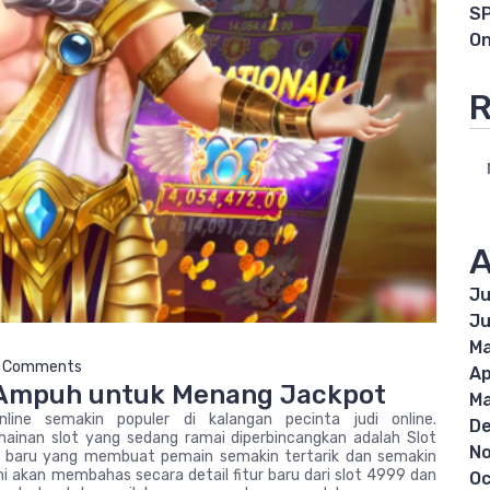
SP
On
R
A
Ju
Ju
Ma
 Comments
Ap
i Ampuh untuk Menang Jackpot
Ma
nline semakin populer di kalangan pecinta judi online.
D
mainan slot yang sedang ramai diperbincangkan adalah Slot
N
r baru yang membuat pemain semakin tertarik dan semakin
mi akan membahas secara detail fitur baru dari slot 4999 dan
Oc