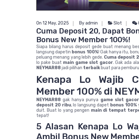
On 12 May, 2025
By admin
Slot
Cuma Deposit 20, Dapat Bo
Bonus New Member 100%!
Siapa bilang harus deposit gede buat menang be
langsung dapetin
bonus 100%
! Gak hanya itu, bon
peluang menang yang lebih gede.
Cuma deposit 
lo pake buat
main game slot gacor
. Gak ada al
NEYMAR88
jadi pilihan
terbaik
buat para pemburu 
Kenapa Lo Wajib 
Member 100% di NE
NEYMAR88
gak hanya punya
game slot gacor
deposit 20 ribu
, lo langsung dapet
bonus 100%
y
duit. Buat lo yang pengen
main di tempat terp
tepat!
5 Alasan Kenapa Lo Wa
Ambil Bonus New Membe