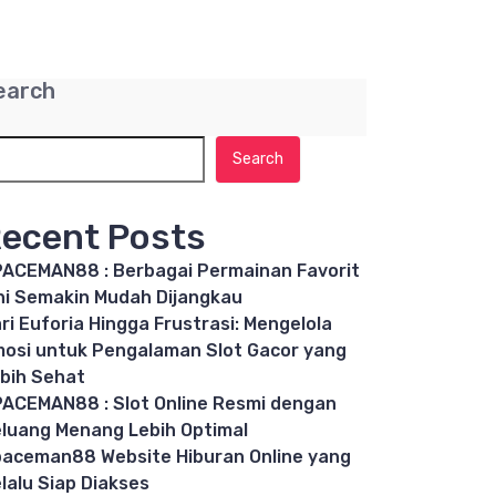
earch
Search
ecent Posts
ACEMAN88 : Berbagai Permainan Favorit
ni Semakin Mudah Dijangkau
ri Euforia Hingga Frustrasi: Mengelola
osi untuk Pengalaman Slot Gacor yang
bih Sehat
ACEMAN88 : Slot Online Resmi dengan
luang Menang Lebih Optimal
aceman88 Website Hiburan Online yang
lalu Siap Diakses