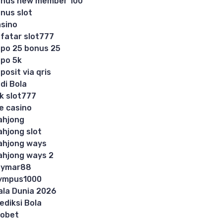
nus new member 100
nus slot
sino
fatar slot777
po 25 bonus 25
po 5k
posit via qris
di Bola
nk slot777
ve casino
ahjong
hjong slot
hjong ways
hjong ways 2
eymar88
ympus1000
ala Dunia 2026
ediksi Bola
obet