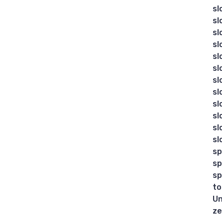
sl
sl
sl
sl
sl
sl
sl
sl
sl
sl
sl
sl
s
sp
s
to
Un
ze