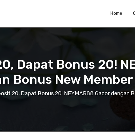
Home
20, Dapat Bonus 20! 
n Bonus New Member
osit 20, Dapat Bonus 20! NEYMAR88 Gacor dengan 