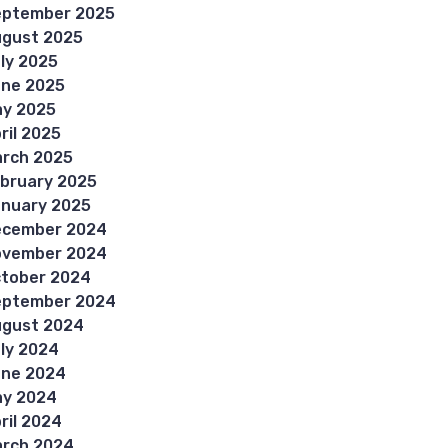
eptember 2025
gust 2025
ly 2025
ne 2025
y 2025
ril 2025
rch 2025
bruary 2025
nuary 2025
ecember 2024
ovember 2024
tober 2024
eptember 2024
gust 2024
ly 2024
ne 2024
y 2024
ril 2024
rch 2024