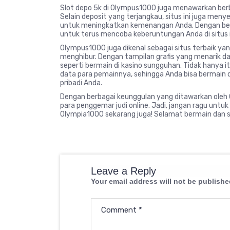
Slot depo 5k di Olympus1000 juga menawarkan berb
Selain deposit yang terjangkau, situs ini juga me
untuk meningkatkan kemenangan Anda. Dengan ber
untuk terus mencoba keberuntungan Anda di situs i
Olympus1000 juga dikenal sebagai situs terbaik y
menghibur. Dengan tampilan grafis yang menarik da
seperti bermain di kasino sungguhan. Tidak hanya
data para pemainnya, sehingga Anda bisa bermain 
pribadi Anda.
Dengan berbagai keunggulan yang ditawarkan oleh Ol
para penggemar judi online. Jadi, jangan ragu unt
Olympia1000 sekarang juga! Selamat bermain dan 
Leave a Reply
Your email address will not be publishe
Comment
*