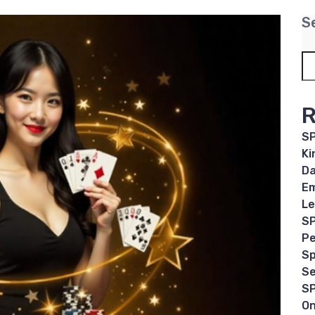
S
R
SP
Ki
Da
Em
Le
SP
Pe
Sp
Se
SP
On