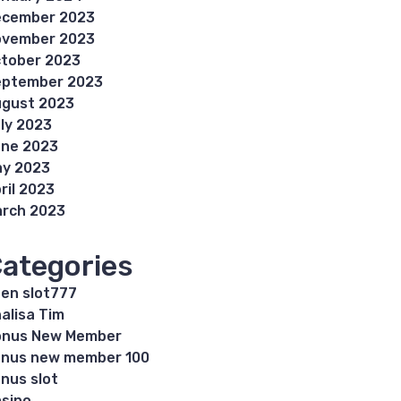
ecember 2023
ovember 2023
tober 2023
eptember 2023
gust 2023
ly 2023
ne 2023
y 2023
ril 2023
rch 2023
ategories
en slot777
alisa Tim
onus New Member
nus new member 100
nus slot
sino