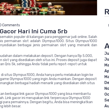
R
0 Comments
 Gacor Hari Ini Cuma 5rb
 semakin populer di kalangan para penggemar judi online. Salah
nis permainan slot adalah Olympus1000. Situs Olympus1000
A
enyediakan berbagai jenis permainan slot yang menarik dan
Ju
emudahan dalam melakukan deposit. Dengan hanya Rp 5.000,
Ju
slot yang disediakan oleh situs ini. Proses deposit juga dapat
 Qris 5k, sehingga Anda tidak perlu repot-repot untuk
Ma
Ap
 di situs Olympus1000, Anda hanya perlu melakukan login ke
Ma
ih game Olympus1000 yang ingin Anda mainkan. Dengan deposit
D
ngkan berbagai hadiah menarik yang disediakan oleh situs
N
akan berbagai link gacor Olympus1000 yang bisa membantu
Oc
 Link gacor ini merupakan link terpercaya Olympus1000
S
gi para pemainnya. Dengan begitu, Anda bisa meningkatkan
Au
 lebih besar.