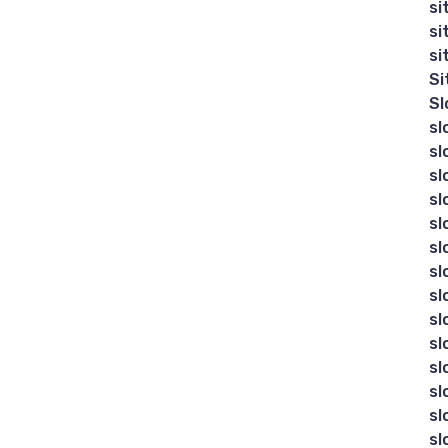
si
si
si
Si
Sl
sl
sl
sl
sl
sl
sl
sl
sl
sl
sl
sl
sl
sl
sl