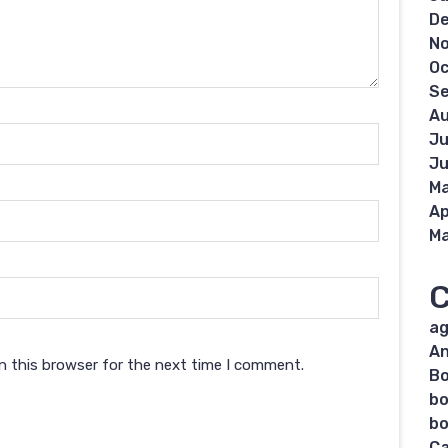
D
N
Oc
S
Au
Ju
Ju
Ma
Ap
Ma
C
ag
An
n this browser for the next time I comment.
B
bo
bo
Ca