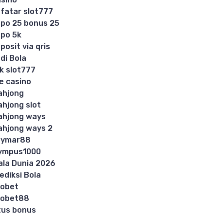
fatar slot777
po 25 bonus 25
po 5k
posit via qris
di Bola
nk slot777
ve casino
ahjong
hjong slot
hjong ways
hjong ways 2
eymar88
ympus1000
ala Dunia 2026
ediksi Bola
obet
bobet88
tus bonus