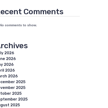
ecent Comments
No comments to show.
rchives
ly 2026
ne 2026
y 2026
ril 2026
rch 2026
ecember 2025
ovember 2025
tober 2025
eptember 2025
gust 2025