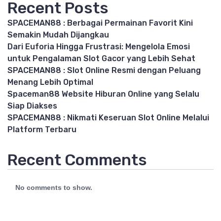
Recent Posts
SPACEMAN88 : Berbagai Permainan Favorit Kini
Semakin Mudah Dijangkau
Dari Euforia Hingga Frustrasi: Mengelola Emosi
untuk Pengalaman Slot Gacor yang Lebih Sehat
SPACEMAN88 : Slot Online Resmi dengan Peluang
Menang Lebih Optimal
Spaceman88 Website Hiburan Online yang Selalu
Siap Diakses
SPACEMAN88 : Nikmati Keseruan Slot Online Melalui
Platform Terbaru
Recent Comments
No comments to show.