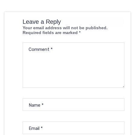
Leave a Reply
Your email address will not be published.
Required fields are marked
*
Comment
*
Name
*
Email
*