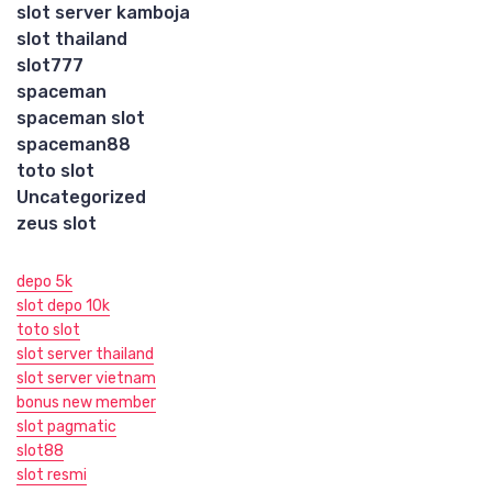
slot server kamboja
slot thailand
slot777
spaceman
spaceman slot
spaceman88
toto slot
Uncategorized
zeus slot
depo 5k
slot depo 10k
toto slot
slot server thailand
slot server vietnam
bonus new member
slot pagmatic
slot88
slot resmi