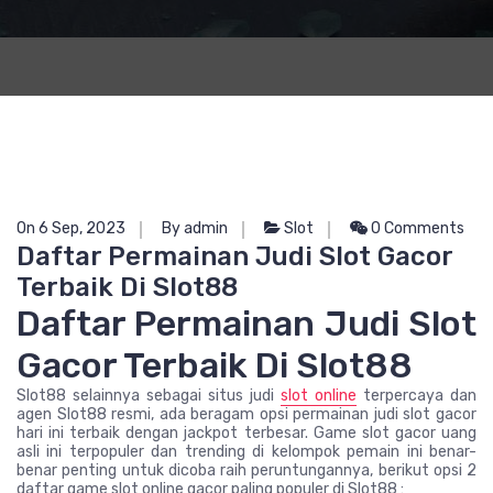
On 6 Sep, 2023
By admin
Slot
0 Comments
Daftar Permainan Judi Slot Gacor
Terbaik Di Slot88
Daftar Permainan Judi Slot
Gacor Terbaik Di Slot88
Slot88 selainnya sebagai situs judi
slot online
terpercaya dan
agen Slot88 resmi, ada beragam opsi permainan judi slot gacor
hari ini terbaik dengan jackpot terbesar. Game slot gacor uang
asli ini terpopuler dan trending di kelompok pemain ini benar-
benar penting untuk dicoba raih peruntungannya, berikut opsi 2
daftar game slot online gacor paling populer di Slot88 :