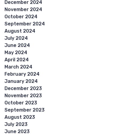
December 2024
November 2024
October 2024
September 2024
August 2024
July 2024
June 2024
May 2024
April 2024
March 2024
February 2024
January 2024
December 2023
November 2023
October 2023
September 2023
August 2023
July 2023
June 2023