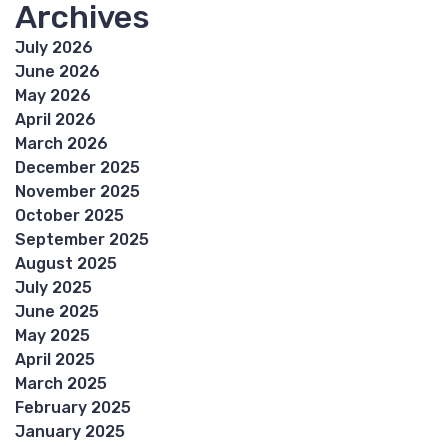
Archives
July 2026
June 2026
May 2026
April 2026
March 2026
December 2025
November 2025
October 2025
September 2025
August 2025
July 2025
June 2025
May 2025
April 2025
March 2025
February 2025
January 2025