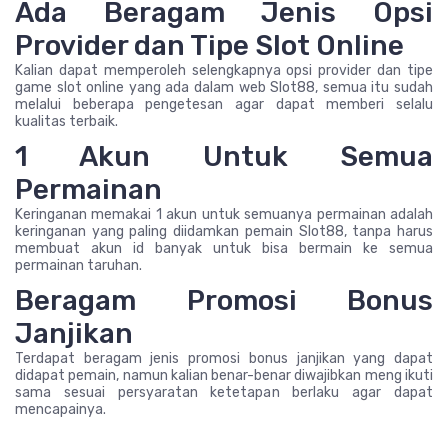
Ada Beragam Jenis Opsi
Provider dan Tipe Slot Online
Kalian dapat memperoleh selengkapnya opsi provider dan tipe
game slot online yang ada dalam web Slot88, semua itu sudah
melalui beberapa pengetesan agar dapat memberi selalu
kualitas terbaik.
1 Akun Untuk Semua
Permainan
Keringanan memakai 1 akun untuk semuanya permainan adalah
keringanan yang paling diidamkan pemain Slot88, tanpa harus
membuat akun id banyak untuk bisa bermain ke semua
permainan taruhan.
Beragam Promosi Bonus
Janjikan
Terdapat beragam jenis promosi bonus janjikan yang dapat
didapat pemain, namun kalian benar-benar diwajibkan meng ikuti
sama sesuai persyaratan ketetapan berlaku agar dapat
mencapainya.