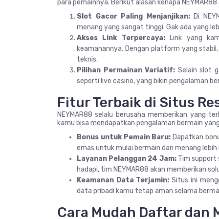
para pemainnya. Berikut alasan kenapa NEYMAR88 s
Slot Gacor Paling Menjanjikan:
Di NEYM
menang yang sangat tinggi. Gak ada yang leb
Akses Link Terpercaya:
Link yang kam
keamanannya. Dengan platform yang stabil,
teknis.
Pilihan Permainan Variatif:
Selain slot 
seperti live casino, yang bikin pengalaman b
Fitur Terbaik di Situs 
NEYMAR88 selalu berusaha memberikan yang terba
kamu bisa mendapatkan pengalaman bermain yang 
Bonus untuk Pemain Baru:
Dapatkan bonus
emas untuk mulai bermain dan menang lebih
Layanan Pelanggan 24 Jam:
Tim support 
hadapi, tim NEYMAR88 akan memberikan solus
Keamanan Data Terjamin:
Situs ini men
data pribadi kamu tetap aman selama berma
Cara Mudah Daftar dan 