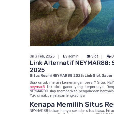
On 3 Feb, 2025
By admin
Slot
0
Link Alternatif NEYMAR88: 
2025
Situs Resmi NEYMAR88 2025: Link Slot Gacor 
Siap untuk meraih kemenangan besar? Situs NE
neymar8
link slot gacor yang terpercaya. Den
NEYMAR88 siap memberikan pengalaman bermain y
Yuk, simak penjelasan lengkapnya!
Kenapa Memilih Situs 
NEYMAR88 bukan hanya sekadar situs biasa. Ini