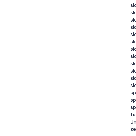
sl
sl
sl
sl
sl
sl
sl
sl
sl
sl
sl
sl
s
sp
s
to
Un
ze