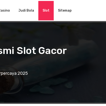
Casino
Judi Bola
Slot
Sitemap
smi Slot Gacor
erpercaya 2025