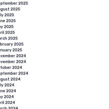
eptember 2025
gust 2025
ly 2025
ne 2025
y 2025
ril 2025
rch 2025
bruary 2025
nuary 2025
ecember 2024
ovember 2024
tober 2024
eptember 2024
gust 2024
ly 2024
ne 2024
y 2024
ril 2024
rch 2024