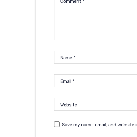
Comment
*
Name
*
Email
*
Website
Save my name, email, and website i