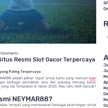
SP
On
R
 Comments
A
Situs Resmi Slot Gacor Terpercaya
Ju
Ju
yang Paling Terpercaya
Ma
YMAR88 adalah pilihan tepat untuk kamu yang mencari
login
Ap
gan berbagai permainan seru dan peluang menang besar,
ang tak terlupakan di tahun 2025. Mau tahu lebih banyak?
Ma
D
Resmi NEYMAR88?
N
 adalah tempat yang menawarkan berbagai keuntungan untuk
Oc