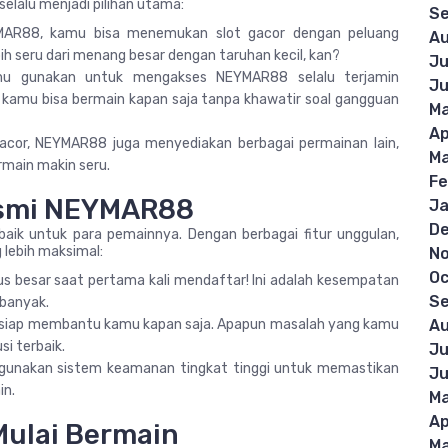
elalu menjadi pilihan utama:
S
AR88, kamu bisa menemukan slot gacor dengan peluang
Au
ih seru dari menang besar dengan taruhan kecil, kan?
Ju
u gunakan untuk mengakses NEYMAR88 selalu terjamin
Ju
 kamu bisa bermain kapan saja tanpa khawatir soal gangguan
Ma
Ap
gacor, NEYMAR88 juga menyediakan berbagai permainan lain,
Ma
ermain makin seru.
Fe
Resmi NEYMAR88
Ja
D
ik untuk para pemainnya. Dengan berbagai fitur unggulan,
lebih maksimal:
N
Oc
 besar saat pertama kali mendaftar! Ini adalah kesempatan
S
 banyak.
siap membantu kamu kapan saja. Apapun masalah yang kamu
Au
i terbaik.
Ju
ggunakan sistem keamanan tingkat tinggi untuk memastikan
Ju
in.
Ma
Ap
Mulai Bermain
Ma