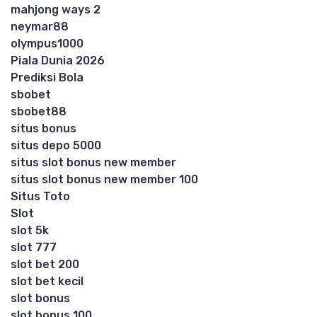
mahjong ways 2
neymar88
olympus1000
Piala Dunia 2026
Prediksi Bola
sbobet
sbobet88
situs bonus
situs depo 5000
situs slot bonus new member
situs slot bonus new member 100
Situs Toto
Slot
slot 5k
slot 777
slot bet 200
slot bet kecil
slot bonus
slot bonus 100