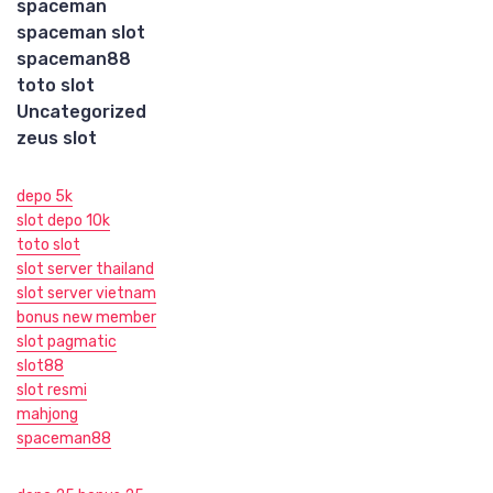
spaceman
spaceman slot
spaceman88
toto slot
Uncategorized
zeus slot
depo 5k
slot depo 10k
toto slot
slot server thailand
slot server vietnam
bonus new member
slot pagmatic
slot88
slot resmi
mahjong
spaceman88