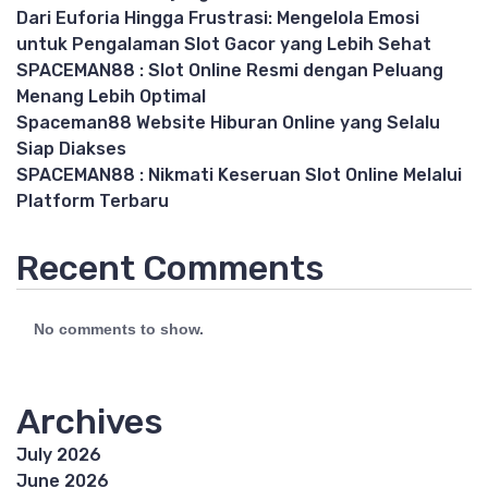
Dari Euforia Hingga Frustrasi: Mengelola Emosi
untuk Pengalaman Slot Gacor yang Lebih Sehat
SPACEMAN88 : Slot Online Resmi dengan Peluang
Menang Lebih Optimal
Spaceman88 Website Hiburan Online yang Selalu
Siap Diakses
SPACEMAN88 : Nikmati Keseruan Slot Online Melalui
Platform Terbaru
Recent Comments
No comments to show.
Archives
July 2026
June 2026