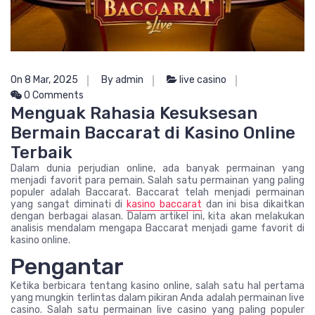
On 8 Mar, 2025
By admin
live casino
0 Comments
Menguak Rahasia Kesuksesan
Bermain Baccarat di Kasino Online
Terbaik
Dalam dunia perjudian online, ada banyak permainan yang
menjadi favorit para pemain. Salah satu permainan yang paling
populer adalah Baccarat. Baccarat telah menjadi permainan
yang sangat diminati di
kasino baccarat
dan ini bisa dikaitkan
dengan berbagai alasan. Dalam artikel ini, kita akan melakukan
analisis mendalam mengapa Baccarat menjadi game favorit di
kasino online.
Pengantar
Ketika berbicara tentang kasino online, salah satu hal pertama
yang mungkin terlintas dalam pikiran Anda adalah permainan live
casino. Salah satu permainan live casino yang paling populer