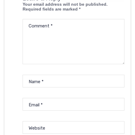
Your email address will not be published.
Required fields are marked
*
Comment
*
Name
*
Email
*
Website