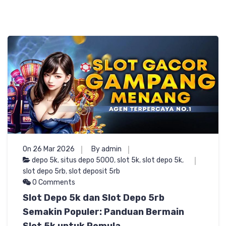
On 26 Mar 2026
By admin
depo 5k
,
situs depo 5000
,
slot 5k
,
slot depo 5k
,
slot depo 5rb
,
slot deposit 5rb
0 Comments
Slot Depo 5k dan Slot Depo 5rb
Semakin Populer: Panduan Bermain