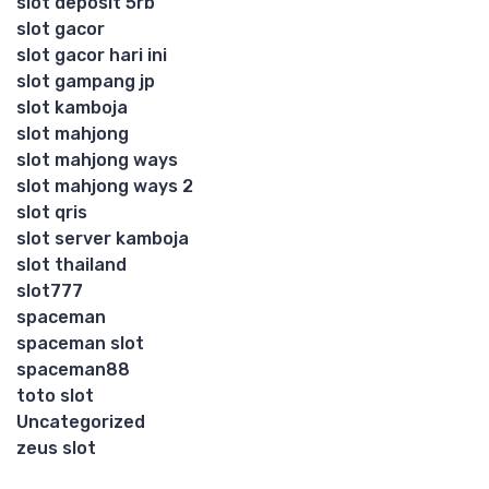
slot deposit 5rb
slot gacor
slot gacor hari ini
slot gampang jp
slot kamboja
slot mahjong
slot mahjong ways
slot mahjong ways 2
slot qris
slot server kamboja
slot thailand
slot777
spaceman
spaceman slot
spaceman88
toto slot
Uncategorized
zeus slot