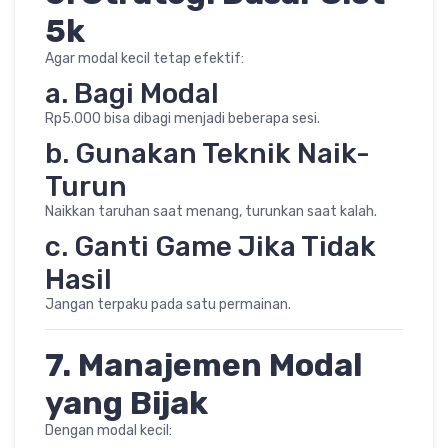
5k
Agar modal kecil tetap efektif:
a. Bagi Modal
Rp5.000 bisa dibagi menjadi beberapa sesi.
b. Gunakan Teknik Naik-
Turun
Naikkan taruhan saat menang, turunkan saat kalah.
c. Ganti Game Jika Tidak
Hasil
Jangan terpaku pada satu permainan.
7. Manajemen Modal
yang Bijak
Dengan modal kecil: