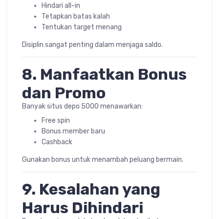
Hindari all-in
Tetapkan batas kalah
Tentukan target menang
Disiplin sangat penting dalam menjaga saldo.
8. Manfaatkan Bonus
dan Promo
Banyak situs depo 5000 menawarkan:
Free spin
Bonus member baru
Cashback
Gunakan bonus untuk menambah peluang bermain.
9. Kesalahan yang
Harus Dihindari