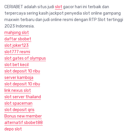
CERIABET adalah situs judi
slot
gacor hari ini terbaik dan
terpercaya sering kasih jackpot penyedia slot online gampang
maxwin terbaru dan judi online resmi dengan RTP Slot tertinggi
2023 Indonesia.
mahjong slot
daftar sbobet
slot joker123
slot777 resmi
slot gates of olympus
slot bet kecil
slot deposit 10 ribu
server kamboja
slot deposit 10 ribu
link nexus slot
slot server thailand
slot spaceman
slot deposit qris
Bonus new member
alternatif sbobet88
depo slot