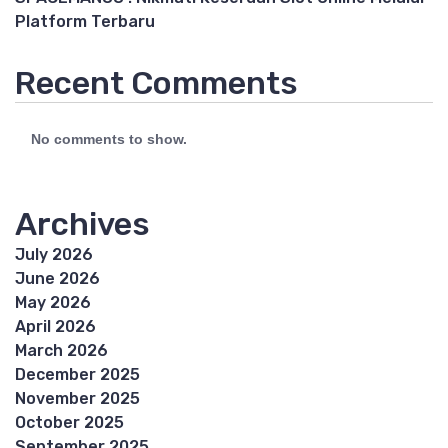
Platform Terbaru
Recent Comments
No comments to show.
Archives
July 2026
June 2026
May 2026
April 2026
March 2026
December 2025
November 2025
October 2025
September 2025