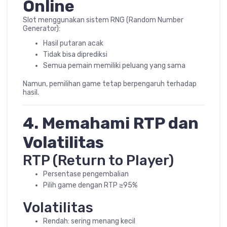
Online
Slot menggunakan sistem RNG (Random Number
Generator):
Hasil putaran acak
Tidak bisa diprediksi
Semua pemain memiliki peluang yang sama
Namun, pemilihan game tetap berpengaruh terhadap
hasil.
4. Memahami RTP dan
Volatilitas
RTP (Return to Player)
Persentase pengembalian
Pilih game dengan RTP ≥95%
Volatilitas
Rendah: sering menang kecil