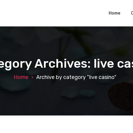
Home
egory Archives: live ca
Home
Archive by category "live casino"