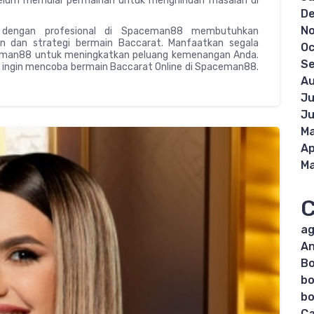
elum memulai permainan untuk menghindari masalah di
D
N
e dengan profesional di Spaceman88 membutuhkan
 dan strategi bermain Baccarat. Manfaatkan segala
Oc
paceman88 untuk meningkatkan peluang kemenangan Anda.
S
g ingin mencoba bermain Baccarat Online di Spaceman88.
Au
Ju
Ju
Ma
Ap
Ma
C
ag
An
B
bo
bo
Ca