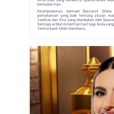
ketentuan yang berlaku di Spaceman88 seb
kemudian hari.
Kesimpulannya, bermain Baccarat Onlin
pemahaman yang baik tentang aturan main
fasilitas dan fitur yang disediakan oleh S
Semoga artikel ini bermanfaat bagi Anda yan
Terima kasih telah membaca.