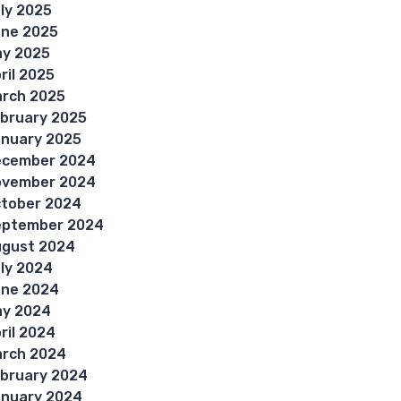
ly 2025
ne 2025
y 2025
ril 2025
rch 2025
bruary 2025
nuary 2025
ecember 2024
ovember 2024
tober 2024
eptember 2024
gust 2024
ly 2024
ne 2024
y 2024
ril 2024
rch 2024
bruary 2024
nuary 2024