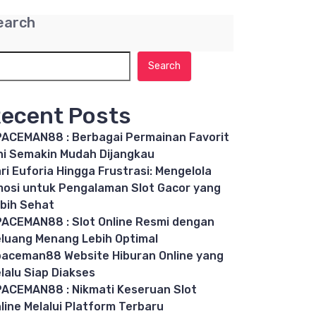
earch
Search
ecent Posts
ACEMAN88 : Berbagai Permainan Favorit
ni Semakin Mudah Dijangkau
ri Euforia Hingga Frustrasi: Mengelola
osi untuk Pengalaman Slot Gacor yang
bih Sehat
ACEMAN88 : Slot Online Resmi dengan
luang Menang Lebih Optimal
aceman88 Website Hiburan Online yang
lalu Siap Diakses
ACEMAN88 : Nikmati Keseruan Slot
line Melalui Platform Terbaru