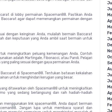
Ju
Ju
Baccarat di lobby permainan Spaceman88. Pastikan Anda
Ma
n Baccarat agar dapat memenangkan permainan dengan
Ap
Ma
Fe
uai dengan keinginan Anda, mulailah bermain Baccarat
gkah dan keputusan yang Anda ambil saat bermain untuk
Ja
D
N
untuk meningkatkan peluang kemenangan Anda. Contoh
Oc
akan adalah Martingale, Fibonacci, atau Paroli. Pelajari
h yang paling sesuai dengan gaya permainan Anda.
S
Au
in Baccarat di Spaceman88. Tentukan batasan kekalahan
Ju
nan untuk menghindari kerugian yang besar.
Ju
Ma
 yang ditawarkan oleh Spaceman88 untuk meningkatkan
omo yang sedang berlangsung dan raih hadiah-hadiah
Ap
Ma
dan menggunakan link spaceman88, Anda dapat bermain
Fe
Spaceman88. Jangan lupa untuk membaca syarat dan
Ja