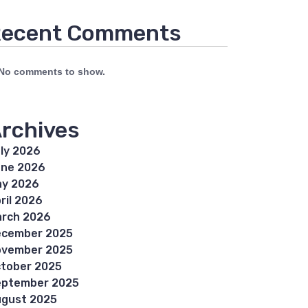
ecent Comments
No comments to show.
rchives
ly 2026
ne 2026
y 2026
ril 2026
rch 2026
ecember 2025
ovember 2025
tober 2025
eptember 2025
gust 2025