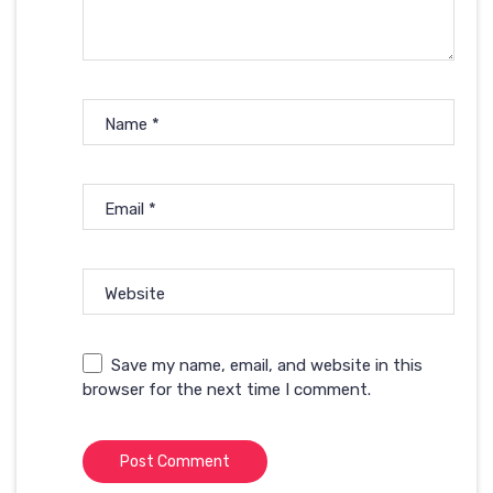
Name
*
Email
*
Website
Save my name, email, and website in this
browser for the next time I comment.