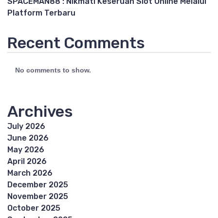
SPACEMAN88 : Nikmati Keseruan Slot Online Melalui
Platform Terbaru
Recent Comments
No comments to show.
Archives
July 2026
June 2026
May 2026
April 2026
March 2026
December 2025
November 2025
October 2025