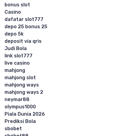
bonus slot
Casino
dafatar slot777
depo 25 bonus 25
depo 5k
deposit via qris
Judi Bola
link slot777
live casino
mahjong
mahjong slot
mahjong ways
mahjong ways 2
neymar88
olympus1000
Piala Dunia 2026
Prediksi Bola
sbobet
sbobet88