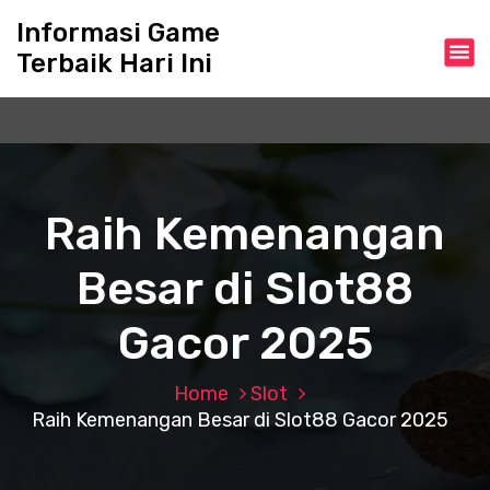
S
Informasi Game
k
Terbaik Hari Ini
i
p
t
o
c
o
n
Raih Kemenangan
t
e
Besar di Slot88
n
t
Gacor 2025
Home
Slot
Raih Kemenangan Besar di Slot88 Gacor 2025