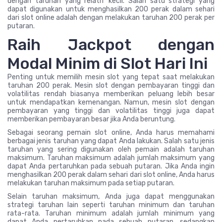
dengan taruhan yang relatif kecil. Salah satu strategi yang
dapat digunakan untuk menghasilkan 200 perak dalam sehari
dari slot online adalah dengan melakukan taruhan 200 perak per
putaran.
Raih Jackpot dengan
Modal Minim di Slot Hari Ini
Penting untuk memilih mesin slot yang tepat saat melakukan
taruhan 200 perak. Mesin slot dengan pembayaran tinggi dan
volatilitas rendah biasanya memberikan peluang lebih besar
untuk mendapatkan kemenangan. Namun, mesin slot dengan
pembayaran yang tinggi dan volatilitas tinggi juga dapat
memberikan pembayaran besar jika Anda beruntung.
Sebagai seorang pemain slot online, Anda harus memahami
berbagai jenis taruhan yang dapat Anda lakukan. Salah satu jenis
taruhan yang sering digunakan oleh pemain adalah taruhan
maksimum. Taruhan maksimum adalah jumlah maksimum yang
dapat Anda pertaruhkan pada sebuah putaran. Jika Anda ingin
menghasilkan 200 perak dalam sehari dari slot online, Anda harus
melakukan taruhan maksimum pada setiap putaran.
Selain taruhan maksimum, Anda juga dapat menggunakan
strategi taruhan lain seperti taruhan minimum dan taruhan
rata-rata. Taruhan minimum adalah jumlah minimum yang
dapat Anda pertaruhkan pada sebuah putaran, sedangkan