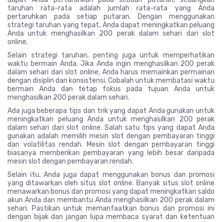
taruhan rata-rata adalah jumlah rata-rata yang Anda
pertaruhkan pada setiap putaran. Dengan menggunakan
strategi taruhan yang tepat, Anda dapat meningkatkan peluang
Anda untuk menghasilkan 200 perak dalam sehari dari slot
online.
Selain strategi taruhan, penting juga untuk memperhatikan
waktu bermain Anda. Jika Anda ingin menghasilkan 200 perak
dalam sehari dari slot online, Anda harus memainkan permainan
dengan disiplin dan konsistensi. Cobalah untuk membatasi waktu
bermain Anda dan tetap fokus pada tujuan Anda untuk
menghasilkan 200 perak dalam sehari.
Ada juga beberapa tips dan trik yang dapat Anda gunakan untuk
meningkatkan peluang Anda untuk menghasilkan 200 perak
dalam sehari dari slot online. Salah satu tips yang dapat Anda
gunakan adalah memilih mesin slot dengan pembayaran tinggi
dan volatilitas rendah. Mesin slot dengan pembayaran tinggi
biasanya memberikan pembayaran yang lebih besar daripada
mesin slot dengan pembayaran rendah.
Selain itu, Anda juga dapat menggunakan bonus dan promosi
yang ditawarkan oleh situs slot online. Banyak situs slot online
menawarkan bonus dan promosi yang dapat meningkatkan saldo
akun Anda dan membantu Anda menghasilkan 200 perak dalam
sehari. Pastikan untuk memanfaatkan bonus dan promosi ini
dengan bijak dan jangan lupa membaca syarat dan ketentuan