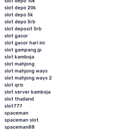
slot depo 10k
slot depo 20k
slot depo 5k
slot depo 5rb
slot deposit 5rb
slot gacor
slot gacor hari ini
slot gampang jp
slot kamboja
slot mahjong
slot mahjong ways
slot mahjong ways 2
slot qris
slot server kamboja
slot thailand
slot777
spaceman
spaceman slot
spaceman88