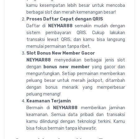
kamu kesempatan lebih besar untuk mencoba
berbagai slot dan meraih kemenangan besar!
Proses Daftar Cepat dengan QRIS
Daftar di
NEYMAR88
semakin mudah dengan
sistem pembayaran QRIS. Cukup lakukan
transaksi lewat QRIS, dan kamu bisa langsung
memulai permainan tanpa ribet.
Slot Bonus New Member Gacor
NEYMAR88
menyediakan berbagai jenis slot
dengan
bonus new member
yang gacor dan
menguntungkan. Setiap permainan memberikan
peluang besar untuk meraih jackpot, ditambah
dengan bonus menarik yang memperbesar
peluang menang!
Keamanan Terjamin
Bermain di
NEYMAR88
memberikan jaminan
keamanan. Semua data pribadi dan transaksi
kamu dilindungi dengan teknologi terkini. Kamu
bisa fokus bermain tanpa khawatir.