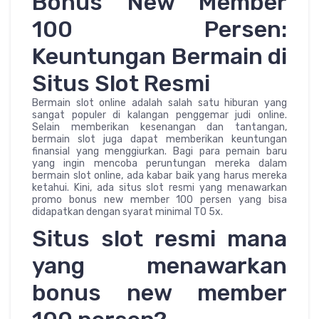
Bonus New Member
100 Persen:
Keuntungan Bermain di
Situs Slot Resmi
Bermain slot online adalah salah satu hiburan yang
sangat populer di kalangan penggemar judi online.
Selain memberikan kesenangan dan tantangan,
bermain slot juga dapat memberikan keuntungan
finansial yang menggiurkan. Bagi para pemain baru
yang ingin mencoba peruntungan mereka dalam
bermain slot online, ada kabar baik yang harus mereka
ketahui. Kini, ada situs slot resmi yang menawarkan
promo bonus new member 100 persen yang bisa
didapatkan dengan syarat minimal TO 5x.
Situs slot resmi mana
yang menawarkan
bonus new member