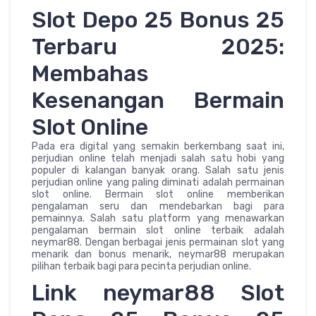
Slot Depo 25 Bonus 25
Terbaru 2025:
Membahas
Kesenangan Bermain
Slot Online
Pada era digital yang semakin berkembang saat ini,
perjudian online telah menjadi salah satu hobi yang
populer di kalangan banyak orang. Salah satu jenis
perjudian online yang paling diminati adalah permainan
slot online. Bermain slot online memberikan
pengalaman seru dan mendebarkan bagi para
pemainnya. Salah satu platform yang menawarkan
pengalaman bermain slot online terbaik adalah
neymar88. Dengan berbagai jenis permainan slot yang
menarik dan bonus menarik, neymar88 merupakan
pilihan terbaik bagi para pecinta perjudian online.
Link neymar88 Slot