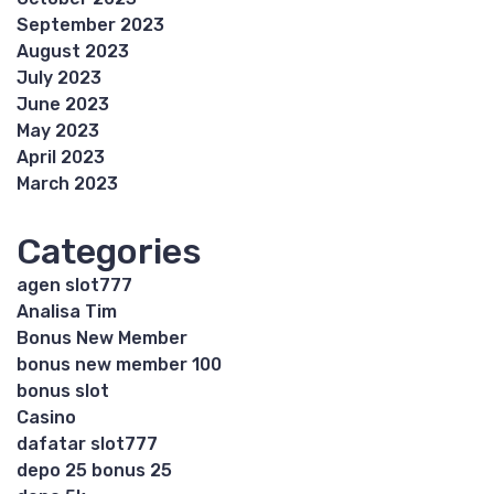
September 2023
August 2023
July 2023
June 2023
May 2023
April 2023
March 2023
Categories
agen slot777
Analisa Tim
Bonus New Member
bonus new member 100
bonus slot
Casino
dafatar slot777
depo 25 bonus 25