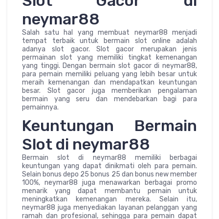
Slot Gacor di
neymar88
Salah satu hal yang membuat neymar88 menjadi
tempat terbaik untuk bermain slot online adalah
adanya slot gacor. Slot gacor merupakan jenis
permainan slot yang memiliki tingkat kemenangan
yang tinggi. Dengan bermain slot gacor di neymar88,
para pemain memiliki peluang yang lebih besar untuk
meraih kemenangan dan mendapatkan keuntungan
besar. Slot gacor juga memberikan pengalaman
bermain yang seru dan mendebarkan bagi para
pemainnya.
Keuntungan Bermain
Slot di neymar88
Bermain slot di neymar88 memiliki berbagai
keuntungan yang dapat dinikmati oleh para pemain.
Selain bonus depo 25 bonus 25 dan bonus new member
100%, neymar88 juga menawarkan berbagai promo
menarik yang dapat membantu pemain untuk
meningkatkan kemenangan mereka. Selain itu,
neymar88 juga menyediakan layanan pelanggan yang
ramah dan profesional, sehingga para pemain dapat