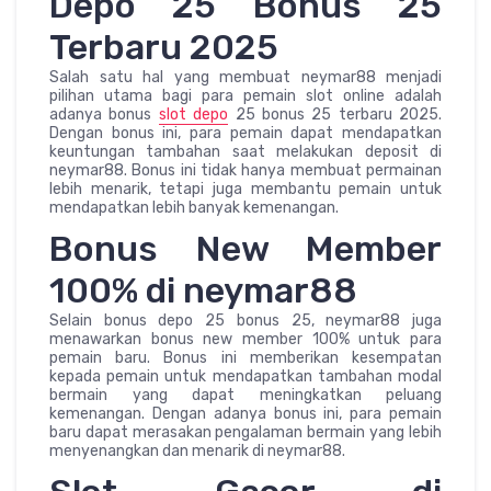
Depo 25 Bonus 25
Terbaru 2025
Salah satu hal yang membuat neymar88 menjadi
pilihan utama bagi para pemain slot online adalah
adanya bonus
slot depo
25 bonus 25 terbaru 2025.
Dengan bonus ini, para pemain dapat mendapatkan
keuntungan tambahan saat melakukan deposit di
neymar88. Bonus ini tidak hanya membuat permainan
lebih menarik, tetapi juga membantu pemain untuk
mendapatkan lebih banyak kemenangan.
Bonus New Member
100% di neymar88
Selain bonus depo 25 bonus 25, neymar88 juga
menawarkan bonus new member 100% untuk para
pemain baru. Bonus ini memberikan kesempatan
kepada pemain untuk mendapatkan tambahan modal
bermain yang dapat meningkatkan peluang
kemenangan. Dengan adanya bonus ini, para pemain
baru dapat merasakan pengalaman bermain yang lebih
menyenangkan dan menarik di neymar88.