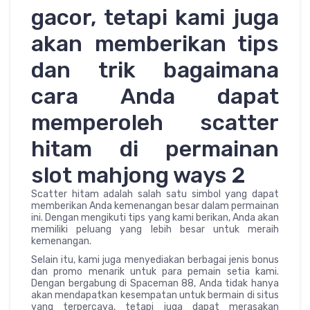
gacor, tetapi kami juga
akan memberikan tips
dan trik bagaimana
cara Anda dapat
memperoleh scatter
hitam di permainan
slot mahjong ways 2
Scatter hitam adalah salah satu simbol yang dapat
memberikan Anda kemenangan besar dalam permainan
ini. Dengan mengikuti tips yang kami berikan, Anda akan
memiliki peluang yang lebih besar untuk meraih
kemenangan.
Selain itu, kami juga menyediakan berbagai jenis bonus
dan promo menarik untuk para pemain setia kami.
Dengan bergabung di Spaceman 88, Anda tidak hanya
akan mendapatkan kesempatan untuk bermain di situs
yang terpercaya, tetapi juga dapat merasakan