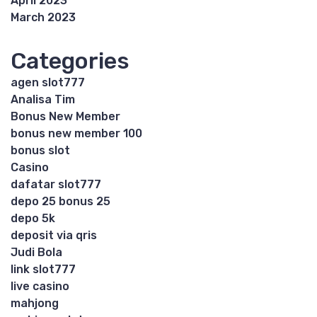
April 2023
March 2023
Categories
agen slot777
Analisa Tim
Bonus New Member
bonus new member 100
bonus slot
Casino
dafatar slot777
depo 25 bonus 25
depo 5k
deposit via qris
Judi Bola
link slot777
live casino
mahjong