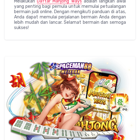
Melakukan
Daftar Mahjong Ways
adalah langkah awal
yang penting bagi pemula untuk memulai petualangan
bermain judi online. Dengan mengikuti panduan di atas,
Anda dapat memulai perjalanan bermain Anda dengan
lebih mudah dan lancar. Selamat bermain dan semoga
sukses!