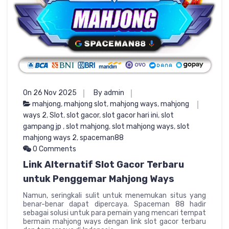
On 26 Nov 2025
By admin
mahjong
,
mahjong slot
,
mahjong ways
,
mahjong
ways 2
,
Slot
,
slot gacor
,
slot gacor hari ini
,
slot
gampang jp
,
slot mahjong
,
slot mahjong ways
,
slot
mahjong ways 2
,
spaceman88
0 Comments
Link Alternatif Slot Gacor Terbaru
untuk Penggemar Mahjong Ways
Namun, seringkali sulit untuk menemukan situs yang
benar-benar dapat dipercaya. Spaceman 88 hadir
sebagai solusi untuk para pemain yang mencari tempat
bermain mahjong ways dengan link slot gacor terbaru