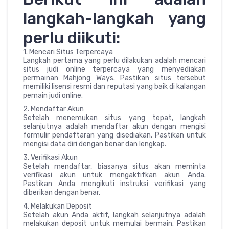
langkah-langkah yang
perlu diikuti:
1. Mencari Situs Terpercaya
Langkah pertama yang perlu dilakukan adalah mencari
situs judi online terpercaya yang menyediakan
permainan Mahjong Ways. Pastikan situs tersebut
memiliki lisensi resmi dan reputasi yang baik di kalangan
pemain judi online.
2. Mendaftar Akun
Setelah menemukan situs yang tepat, langkah
selanjutnya adalah mendaftar akun dengan mengisi
formulir pendaftaran yang disediakan. Pastikan untuk
mengisi data diri dengan benar dan lengkap.
3. Verifikasi Akun
Setelah mendaftar, biasanya situs akan meminta
verifikasi akun untuk mengaktifkan akun Anda.
Pastikan Anda mengikuti instruksi verifikasi yang
diberikan dengan benar.
4. Melakukan Deposit
Setelah akun Anda aktif, langkah selanjutnya adalah
melakukan deposit untuk memulai bermain. Pastikan