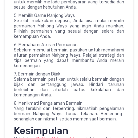
untuk memilih metode pembayaran yang tersedia dan
sesuai dengan kebutuhan Anda.
5. Memilih Game Mahjong Ways
Setelah melakukan deposit, Anda bisa mulai memilih
permainan Mahjong Ways yang ingin Anda mainkan.
Pilihlah permainan yang sesuai dengan selera dan
kemampuan Anda.
6. Memahami Aturan Permainan
Sebelum memulai bermain, pastikan untuk memahami
aturan permainan Mahjong Ways. Pelajari strategi dan
tips bermain yang dapat membantu Anda meraih
kemenangan.
7. Bermain dengan Bijak
Selama bermain, pastikan untuk selalu bermain dengan
bijak dan bertanggung jawab. Hindari taruhan
berlebihan dan aturlah batas kekalahan dan
kemenangan Anda.
8. Menikmati Pengalaman Bermain
Yang terakhir dan terpenting, nikmatilah pengalaman
bermain Mahjong Ways tanpa tekanan. Bersenang-
senanglah dan nikmati setiap momen saat bermain.
Kesimpulan