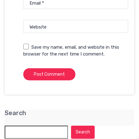
Email
*
Website
Save my name, email, and website in this
browser for the next time I comment.
Search
Search