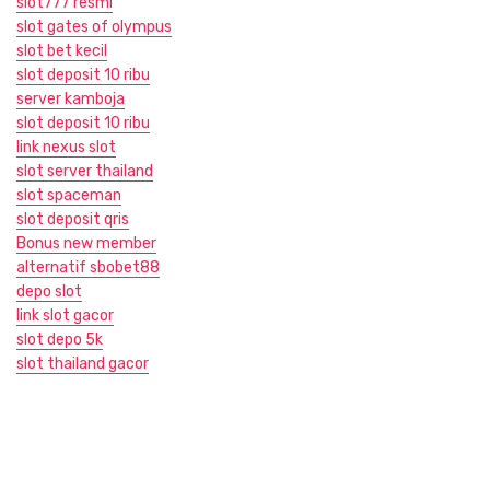
slot777 resmi
slot gates of olympus
slot bet kecil
slot deposit 10 ribu
server kamboja
slot deposit 10 ribu
link nexus slot
slot server thailand
slot spaceman
slot deposit qris
Bonus new member
alternatif sbobet88
depo slot
link slot gacor
slot depo 5k
slot thailand gacor