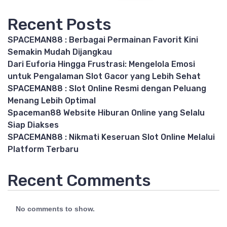
Recent Posts
SPACEMAN88 : Berbagai Permainan Favorit Kini
Semakin Mudah Dijangkau
Dari Euforia Hingga Frustrasi: Mengelola Emosi
untuk Pengalaman Slot Gacor yang Lebih Sehat
SPACEMAN88 : Slot Online Resmi dengan Peluang
Menang Lebih Optimal
Spaceman88 Website Hiburan Online yang Selalu
Siap Diakses
SPACEMAN88 : Nikmati Keseruan Slot Online Melalui
Platform Terbaru
Recent Comments
No comments to show.