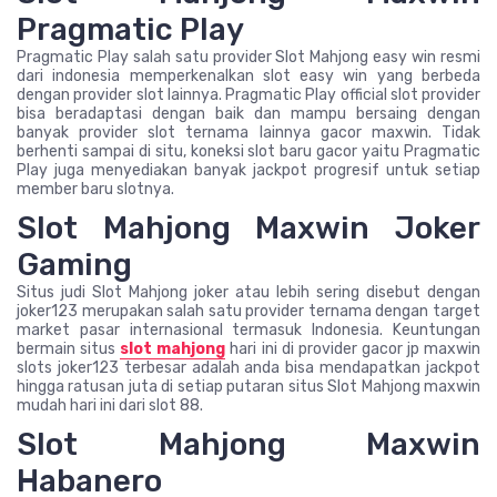
Pragmatic Play
Pragmatic Play salah satu provider Slot Mahjong easy win resmi
dari indonesia memperkenalkan slot easy win yang berbeda
dengan provider slot lainnya. Pragmatic Play official slot provider
bisa beradaptasi dengan baik dan mampu bersaing dengan
banyak provider slot ternama lainnya gacor maxwin. Tidak
berhenti sampai di situ, koneksi slot baru gacor yaitu Pragmatic
Play juga menyediakan banyak jackpot progresif untuk setiap
member baru slotnya.
Slot Mahjong Maxwin Joker
Gaming
Situs judi Slot Mahjong joker atau lebih sering disebut dengan
joker123 merupakan salah satu provider ternama dengan target
market pasar internasional termasuk Indonesia. Keuntungan
bermain situs
slot mahjong
hari ini di provider gacor jp maxwin
slots joker123 terbesar adalah anda bisa mendapatkan jackpot
hingga ratusan juta di setiap putaran situs Slot Mahjong maxwin
mudah hari ini dari slot 88.
Slot Mahjong Maxwin
Habanero