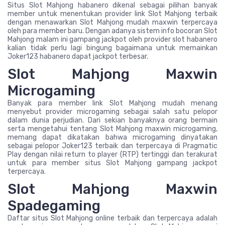
Situs Slot Mahjong habanero dikenal sebagai pilihan banyak
member untuk menentukan provider link Slot Mahjong terbaik
dengan menawarkan Slot Mahjong mudah maxwin terpercaya
oleh para member baru. Dengan adanya sistem info bocoran Slot
Mahjong malam ini gampang jackpot oleh provider slot habanero
kalian tidak perlu lagi bingung bagaimana untuk memainkan
Joker123 habanero dapat jackpot terbesar.
Slot Mahjong Maxwin
Microgaming
Banyak para member link Slot Mahjong mudah menang
menyebut provider microgaming sebagai salah satu pelopor
dalam dunia perjudian. Dari sekian banyaknya orang bermain
serta mengetahui tentang Slot Mahjong maxwin microgaming,
memang dapat dikatakan bahwa microgaming dinyatakan
sebagai pelopor Joker123 terbaik dan terpercaya di Pragmatic
Play dengan nilai return to player (RTP) tertinggi dan terakurat
untuk para member situs Slot Mahjong gampang jackpot
terpercaya.
Slot Mahjong Maxwin
Spadegaming
Daftar situs Slot Mahjong online terbaik dan terpercaya adalah