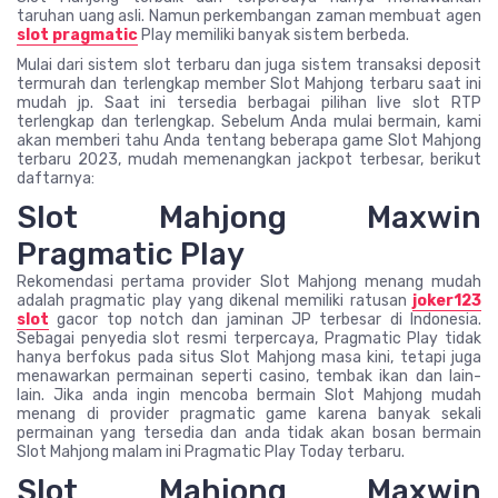
taruhan uang asli. Namun perkembangan zaman membuat agen
slot pragmatic
Play memiliki banyak sistem berbeda.
Mulai dari sistem slot terbaru dan juga sistem transaksi deposit
termurah dan terlengkap member Slot Mahjong terbaru saat ini
mudah jp. Saat ini tersedia berbagai pilihan live slot RTP
terlengkap dan terlengkap. Sebelum Anda mulai bermain, kami
akan memberi tahu Anda tentang beberapa game Slot Mahjong
terbaru 2023, mudah memenangkan jackpot terbesar, berikut
daftarnya:
Slot Mahjong Maxwin
Pragmatic Play
Rekomendasi pertama provider Slot Mahjong menang mudah
adalah pragmatic play yang dikenal memiliki ratusan
joker123
slot
gacor top notch dan jaminan JP terbesar di Indonesia.
Sebagai penyedia slot resmi terpercaya, Pragmatic Play tidak
hanya berfokus pada situs Slot Mahjong masa kini, tetapi juga
menawarkan permainan seperti casino, tembak ikan dan lain-
lain. Jika anda ingin mencoba bermain Slot Mahjong mudah
menang di provider pragmatic game karena banyak sekali
permainan yang tersedia dan anda tidak akan bosan bermain
Slot Mahjong malam ini Pragmatic Play Today terbaru.
Slot Mahjong Maxwin