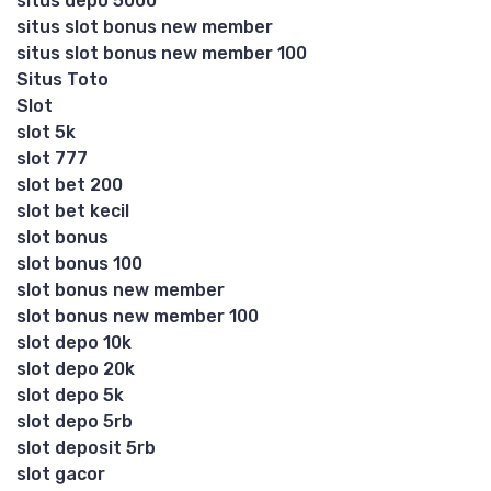
situs depo 5000
situs slot bonus new member
situs slot bonus new member 100
Situs Toto
Slot
slot 5k
slot 777
slot bet 200
slot bet kecil
slot bonus
slot bonus 100
slot bonus new member
slot bonus new member 100
slot depo 10k
slot depo 20k
slot depo 5k
slot depo 5rb
slot deposit 5rb
slot gacor