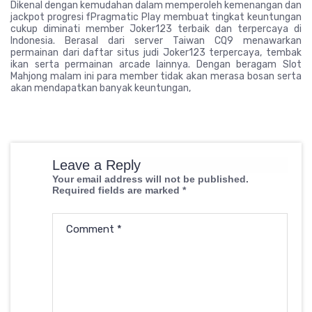
Dikenal dengan kemudahan dalam memperoleh kemenangan dan
jackpot progresi fPragmatic Play membuat tingkat keuntungan
cukup diminati member Joker123 terbaik dan terpercaya di
Indonesia. Berasal dari server Taiwan CQ9 menawarkan
permainan dari daftar situs judi Joker123 terpercaya, tembak
ikan serta permainan arcade lainnya. Dengan beragam Slot
Mahjong malam ini para member tidak akan merasa bosan serta
akan mendapatkan banyak keuntungan,
Leave a Reply
Your email address will not be published.
Required fields are marked
*
Comment
*