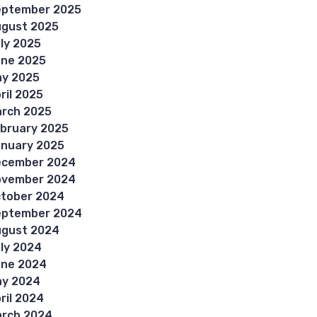
eptember 2025
gust 2025
ly 2025
ne 2025
y 2025
ril 2025
rch 2025
bruary 2025
nuary 2025
ecember 2024
ovember 2024
tober 2024
eptember 2024
gust 2024
ly 2024
ne 2024
y 2024
ril 2024
rch 2024