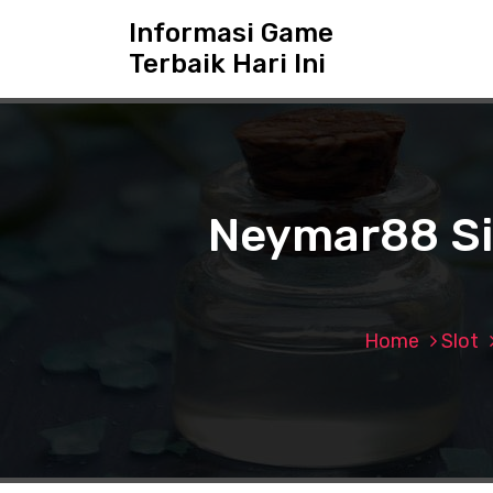
S
Informasi Game
k
Terbaik Hari Ini
i
p
t
o
c
o
n
Neymar88 Si
t
e
n
t
Home
Slot