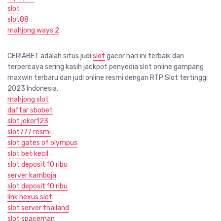
slot
slot88
mahjong ways 2
CERIABET adalah situs judi
slot
gacor hari ini terbaik dan
terpercaya sering kasih jackpot penyedia slot online gampang
maxwin terbaru dan judi online resmi dengan RTP Slot tertinggi
2023 Indonesia.
mahjong slot
daftar sbobet
slot joker123
slot777 resmi
slot gates of olympus
slot bet kecil
slot deposit 10 ribu
server kamboja
slot deposit 10 ribu
link nexus slot
slot server thailand
slot spaceman