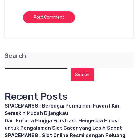
Search
Search
Recent Posts
SPACEMAN88 : Berbagai Permainan Favorit Kini
Semakin Mudah Dijangkau
Dari Euforia Hingga Frustrasi: Mengelola Emosi
untuk Pengalaman Slot Gacor yang Lebih Sehat
SPACEMAN88 : Slot Online Resmi dengan Peluang