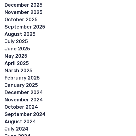
December 2025
November 2025
October 2025
September 2025
August 2025
July 2025
June 2025
May 2025
April 2025
March 2025
February 2025
January 2025
December 2024
November 2024
October 2024
September 2024
August 2024
July 2024