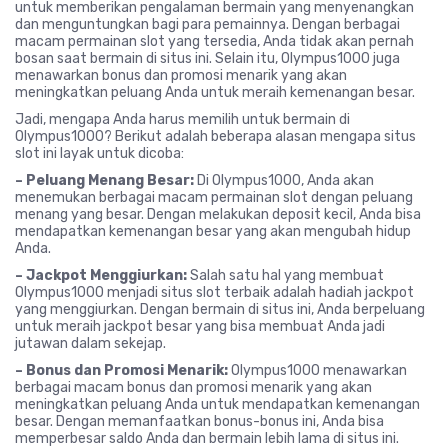
untuk memberikan pengalaman bermain yang menyenangkan
dan menguntungkan bagi para pemainnya. Dengan berbagai
macam permainan slot yang tersedia, Anda tidak akan pernah
bosan saat bermain di situs ini. Selain itu, Olympus1000 juga
menawarkan bonus dan promosi menarik yang akan
meningkatkan peluang Anda untuk meraih kemenangan besar.
Jadi, mengapa Anda harus memilih untuk bermain di
Olympus1000? Berikut adalah beberapa alasan mengapa situs
slot ini layak untuk dicoba:
– Peluang Menang Besar:
Di Olympus1000, Anda akan
menemukan berbagai macam permainan slot dengan peluang
menang yang besar. Dengan melakukan deposit kecil, Anda bisa
mendapatkan kemenangan besar yang akan mengubah hidup
Anda.
– Jackpot Menggiurkan:
Salah satu hal yang membuat
Olympus1000 menjadi situs slot terbaik adalah hadiah jackpot
yang menggiurkan. Dengan bermain di situs ini, Anda berpeluang
untuk meraih jackpot besar yang bisa membuat Anda jadi
jutawan dalam sekejap.
– Bonus dan Promosi Menarik:
Olympus1000 menawarkan
berbagai macam bonus dan promosi menarik yang akan
meningkatkan peluang Anda untuk mendapatkan kemenangan
besar. Dengan memanfaatkan bonus-bonus ini, Anda bisa
memperbesar saldo Anda dan bermain lebih lama di situs ini.