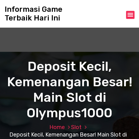
S
Informasi Game
k
Terbaik Hari Ini
i
p
t
o
c
o
n
Deposit Kecil,
t
e
Kemenangan Besar!
n
t
Main Slot di
Olympus1000
Home
Slot
Deposit Kecil, Kemenangan Besar! Main Slot di