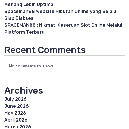
Menang Lebih Optimal
Spaceman88 Website Hiburan Online yang Selalu
Siap Diakses
SPACEMAN88 : Nikmati Keseruan Slot Online Melalui
Platform Terbaru
Recent Comments
No comments to show.
Archives
July 2026
June 2026
May 2026
April 2026
March 2026