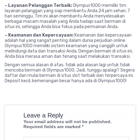
– Layanan Pelanggan Terbaik:
Olympus1000 memiliki tim
layanan pelanggan yang siap membantu Anda 24 jam sehari, 7
hari seminggu. Tim ini akan membantu Anda menyelesaikan
berbagai macam masalah yang Anda hadapi saat bermain di
situs ini, sehingga Anda bisa fokus pada permainan Anda.
– Keamanan dan Kepercayaan:
Keamanan dan kepercayaan
adalah hal yang sangat penting dalam dunia perjudian online.
Olympus1000 memiliki sistem keamanan yang canggih untuk
melindungi data dan transaksi Anda. Dengan bermain di situs ini,
Anda bisa merasa aman dan tenang saat melakukan transaksi.
Dengan semua alasan di atas, tidak ada alasan lagi untuk tidak
mencoba bermain di Olympus1000. Jadi, tunggu apalagi? Segera
daftar dan mulai bermain di situs slot terbaik dan terpercaya ini.
Deposit kecil, kemenangan besar hanya ada di Olympus1000!
Leave a Reply
Your email address will not be published.
Required fields are marked
*