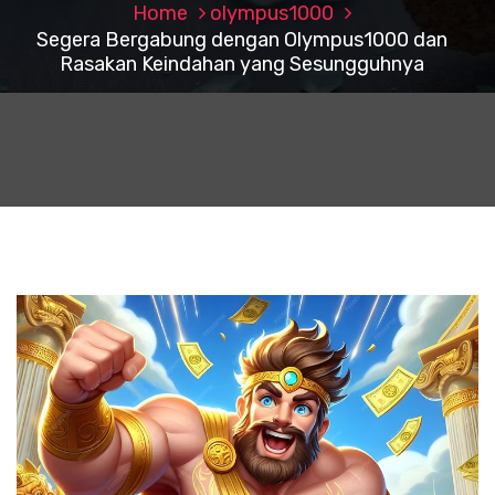
Home
olympus1000
Segera Bergabung dengan Olympus1000 dan
Rasakan Keindahan yang Sesungguhnya