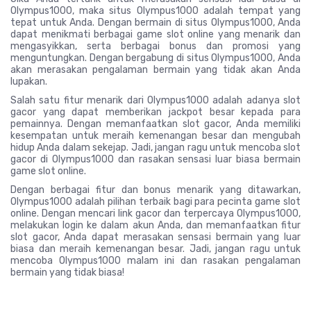
Olympus1000, maka situs Olympus1000 adalah tempat yang
tepat untuk Anda. Dengan bermain di situs Olympus1000, Anda
dapat menikmati berbagai game slot online yang menarik dan
mengasyikkan, serta berbagai bonus dan promosi yang
menguntungkan. Dengan bergabung di situs Olympus1000, Anda
akan merasakan pengalaman bermain yang tidak akan Anda
lupakan.
Salah satu fitur menarik dari Olympus1000 adalah adanya slot
gacor yang dapat memberikan jackpot besar kepada para
pemainnya. Dengan memanfaatkan slot gacor, Anda memiliki
kesempatan untuk meraih kemenangan besar dan mengubah
hidup Anda dalam sekejap. Jadi, jangan ragu untuk mencoba slot
gacor di Olympus1000 dan rasakan sensasi luar biasa bermain
game slot online.
Dengan berbagai fitur dan bonus menarik yang ditawarkan,
Olympus1000 adalah pilihan terbaik bagi para pecinta game slot
online. Dengan mencari link gacor dan terpercaya Olympus1000,
melakukan login ke dalam akun Anda, dan memanfaatkan fitur
slot gacor, Anda dapat merasakan sensasi bermain yang luar
biasa dan meraih kemenangan besar. Jadi, jangan ragu untuk
mencoba Olympus1000 malam ini dan rasakan pengalaman
bermain yang tidak biasa!