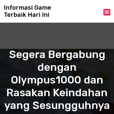
S
Informasi Game
k
Terbaik Hari Ini
i
p
t
o
c
o
n
Segera Bergabung
t
e
dengan
n
t
Olympus1000 dan
Rasakan Keindahan
yang Sesungguhnya