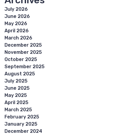
Archives
July 2026
June 2026
May 2026
April 2026
March 2026
December 2025
November 2025
October 2025
September 2025
August 2025
July 2025
June 2025
May 2025
April 2025
March 2025
February 2025
January 2025
December 2024