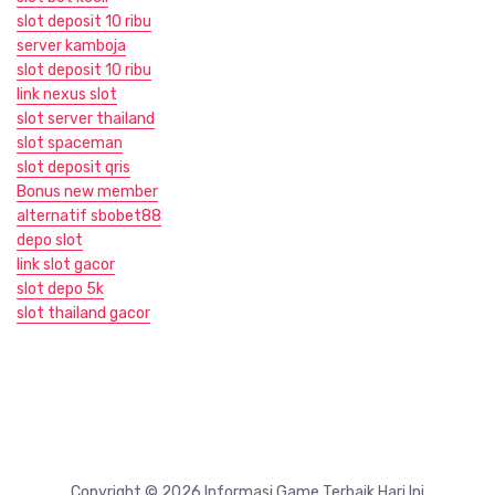
slot deposit 10 ribu
server kamboja
slot deposit 10 ribu
link nexus slot
slot server thailand
slot spaceman
slot deposit qris
Bonus new member
alternatif sbobet88
depo slot
link slot gacor
slot depo 5k
slot thailand gacor
Copyright © 2026 Informasi Game Terbaik Hari Ini