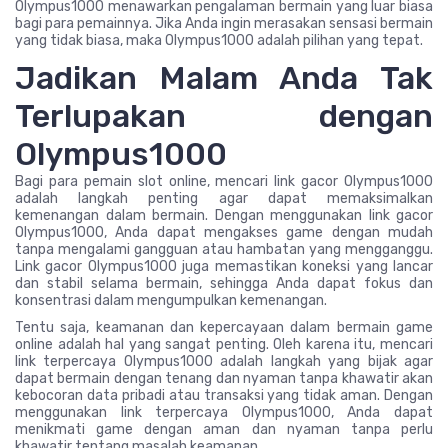
Olympus1000 menawarkan pengalaman bermain yang luar biasa
bagi para pemainnya. Jika Anda ingin merasakan sensasi bermain
yang tidak biasa, maka Olympus1000 adalah pilihan yang tepat.
Jadikan Malam Anda Tak
Terlupakan dengan
Olympus1000
Bagi para pemain slot online, mencari link gacor Olympus1000
adalah langkah penting agar dapat memaksimalkan
kemenangan dalam bermain. Dengan menggunakan link gacor
Olympus1000, Anda dapat mengakses game dengan mudah
tanpa mengalami gangguan atau hambatan yang mengganggu.
Link gacor Olympus1000 juga memastikan koneksi yang lancar
dan stabil selama bermain, sehingga Anda dapat fokus dan
konsentrasi dalam mengumpulkan kemenangan.
Tentu saja, keamanan dan kepercayaan dalam bermain game
online adalah hal yang sangat penting. Oleh karena itu, mencari
link terpercaya Olympus1000 adalah langkah yang bijak agar
dapat bermain dengan tenang dan nyaman tanpa khawatir akan
kebocoran data pribadi atau transaksi yang tidak aman. Dengan
menggunakan link terpercaya Olympus1000, Anda dapat
menikmati game dengan aman dan nyaman tanpa perlu
khawatir tentang masalah keamanan.