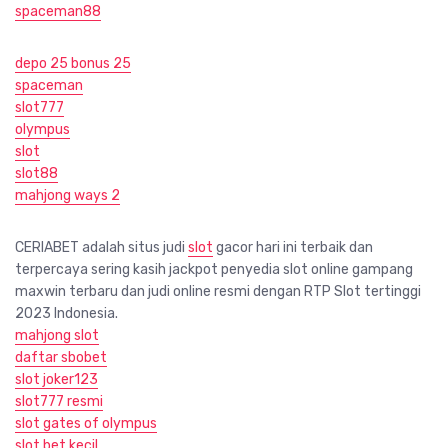
spaceman88
depo 25 bonus 25
spaceman
slot777
olympus
slot
slot88
mahjong ways 2
CERIABET adalah situs judi
slot
gacor hari ini terbaik dan
terpercaya sering kasih jackpot penyedia slot online gampang
maxwin terbaru dan judi online resmi dengan RTP Slot tertinggi
2023 Indonesia.
mahjong slot
daftar sbobet
slot joker123
slot777 resmi
slot gates of olympus
slot bet kecil