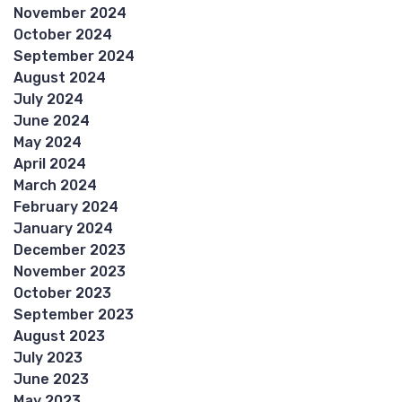
November 2024
October 2024
September 2024
August 2024
July 2024
June 2024
May 2024
April 2024
March 2024
February 2024
January 2024
December 2023
November 2023
October 2023
September 2023
August 2023
July 2023
June 2023
May 2023