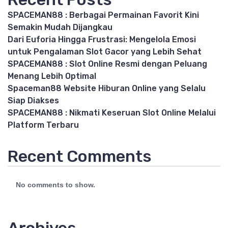
SPACEMAN88 : Berbagai Permainan Favorit Kini
Semakin Mudah Dijangkau
Dari Euforia Hingga Frustrasi: Mengelola Emosi
untuk Pengalaman Slot Gacor yang Lebih Sehat
SPACEMAN88 : Slot Online Resmi dengan Peluang
Menang Lebih Optimal
Spaceman88 Website Hiburan Online yang Selalu
Siap Diakses
SPACEMAN88 : Nikmati Keseruan Slot Online Melalui
Platform Terbaru
Recent Comments
No comments to show.