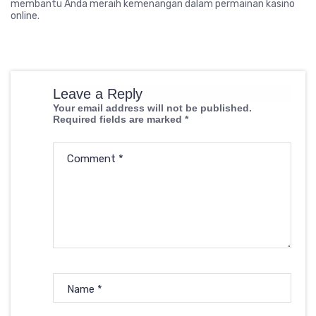
membantu Anda meraih kemenangan dalam permainan kasino
online.
Leave a Reply
Your email address will not be published.
Required fields are marked
*
Comment
*
Name
*