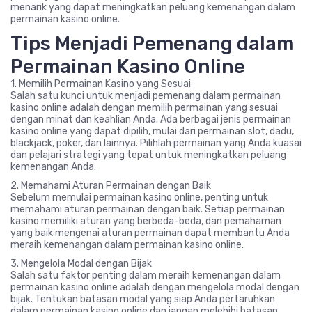
menarik yang dapat meningkatkan peluang kemenangan dalam
permainan kasino online.
Tips Menjadi Pemenang dalam
Permainan Kasino Online
1. Memilih Permainan Kasino yang Sesuai
Salah satu kunci untuk menjadi pemenang dalam permainan
kasino online adalah dengan memilih permainan yang sesuai
dengan minat dan keahlian Anda. Ada berbagai jenis permainan
kasino online yang dapat dipilih, mulai dari permainan slot, dadu,
blackjack, poker, dan lainnya. Pilihlah permainan yang Anda kuasai
dan pelajari strategi yang tepat untuk meningkatkan peluang
kemenangan Anda.
2. Memahami Aturan Permainan dengan Baik
Sebelum memulai permainan kasino online, penting untuk
memahami aturan permainan dengan baik. Setiap permainan
kasino memiliki aturan yang berbeda-beda, dan pemahaman
yang baik mengenai aturan permainan dapat membantu Anda
meraih kemenangan dalam permainan kasino online.
3. Mengelola Modal dengan Bijak
Salah satu faktor penting dalam meraih kemenangan dalam
permainan kasino online adalah dengan mengelola modal dengan
bijak. Tentukan batasan modal yang siap Anda pertaruhkan
dalam permainan kasino online dan jangan melebihi batasan