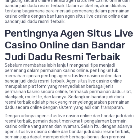
langsung secara online melalui agen situs live casino online dan
bandar judi dadu resmi terbaik. Dalam artikel ini, akan dibahas
tentang bagaimana cara menjadi pemenang dalam permainan
kasino online dengan bantuan agen situs live casino online dan
bandar judi dadu resmi terbaik.
Pentingnya Agen Situs Live
Casino Online dan Bandar
Judi Dadu Resmi Terbaik
Sebelum membahas lebih lanjut mengenai tips menjadi
pemenang dalam permainan kasino online, penting untuk
memahami peran penting agen situs live casino online dan
bandar judi dadu resmi terbaik. Agen situs live casino online
merupakan platform yang menyediakan berbagai jenis
permainan kasino secara online, termasuk permainan dadu, slot,
blackjack, roulette, dan lainnya. Sedangkan bandar judi dadu
resmi terbaik adalah pihak yang menyelenggarakan permainan
dadu secara online dengan sistem yang adil dan transparan.
Dengan adanya agen situs live casino online dan bandar judi dadu
resmi terbaik, pemain dapat menikmati pengalaman bermain
kasino online yang aman dan nyaman. Selain itu, dengan adanya
agen situs live casino online dan bandar judi dadu resmi terbaik,
pemain juga dapat memperoleh berbagai bonus dan promosi