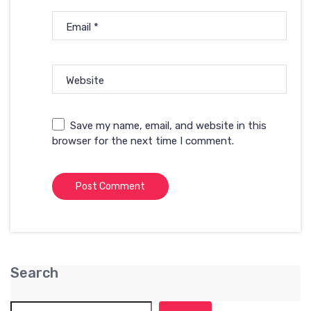
Email
*
Website
Save my name, email, and website in this
browser for the next time I comment.
Search