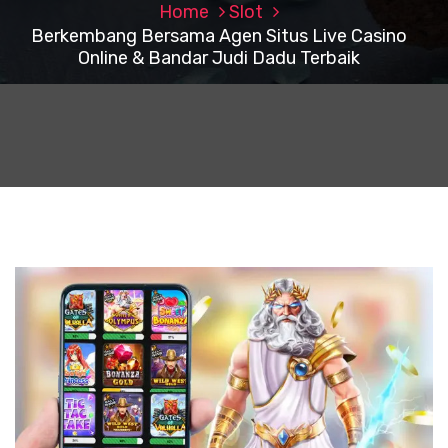
Home
Slot
Berkembang Bersama Agen Situs Live Casino
Online & Bandar Judi Dadu Terbaik