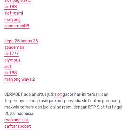
slot pagmatic
slot88
slot resmi
mahjong
spaceman88
depo 25 bonus 25
spaceman
slot777
olympus
slot
slot88
mahjong ways 2
CERIABET adalah situs judi
slot
gacor hari ini terbaik dan
terpercaya sering kasih jackpot penyedia slot online gampang
maxwin terbaru dan judi online resmi dengan RTP Slot tertinggi
2023 Indonesia.
mahjong slot
daftar sbobet