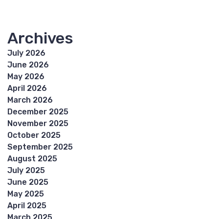
Archives
July 2026
June 2026
May 2026
April 2026
March 2026
December 2025
November 2025
October 2025
September 2025
August 2025
July 2025
June 2025
May 2025
April 2025
March 2025