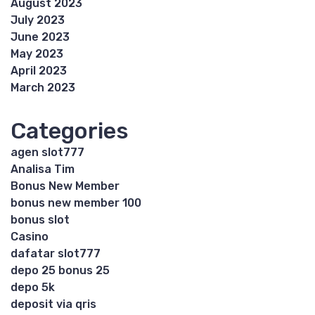
August 2023
July 2023
June 2023
May 2023
April 2023
March 2023
Categories
agen slot777
Analisa Tim
Bonus New Member
bonus new member 100
bonus slot
Casino
dafatar slot777
depo 25 bonus 25
depo 5k
deposit via qris