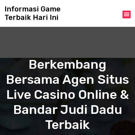
S
Informasi Game
k
Terbaik Hari Ini
i
p
t
o
c
o
n
Berkembang
t
e
Bersama Agen Situs
n
t
Live Casino Online &
Bandar Judi Dadu
Terbaik