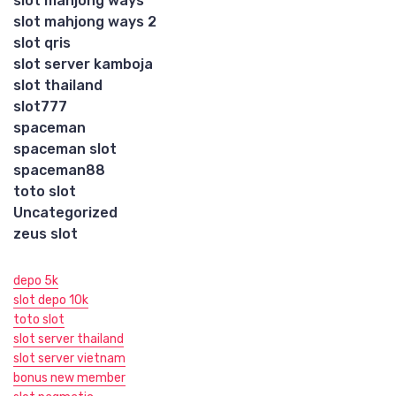
slot mahjong ways
slot mahjong ways 2
slot qris
slot server kamboja
slot thailand
slot777
spaceman
spaceman slot
spaceman88
toto slot
Uncategorized
zeus slot
depo 5k
slot depo 10k
toto slot
slot server thailand
slot server vietnam
bonus new member