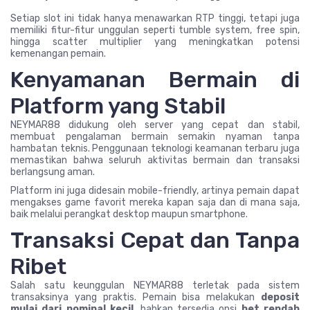
Setiap slot ini tidak hanya menawarkan RTP tinggi, tetapi juga
memiliki fitur-fitur unggulan seperti tumble system, free spin,
hingga scatter multiplier yang meningkatkan potensi
kemenangan pemain.
Kenyamanan Bermain di
Platform yang Stabil
NEYMAR88 didukung oleh server yang cepat dan stabil,
membuat pengalaman bermain semakin nyaman tanpa
hambatan teknis. Penggunaan teknologi keamanan terbaru juga
memastikan bahwa seluruh aktivitas bermain dan transaksi
berlangsung aman.
Platform ini juga didesain mobile-friendly, artinya pemain dapat
mengakses game favorit mereka kapan saja dan di mana saja,
baik melalui perangkat desktop maupun smartphone.
Transaksi Cepat dan Tanpa
Ribet
Salah satu keunggulan NEYMAR88 terletak pada sistem
transaksinya yang praktis. Pemain bisa melakukan
deposit
mulai dari nominal kecil
, bahkan tersedia opsi
bet rendah