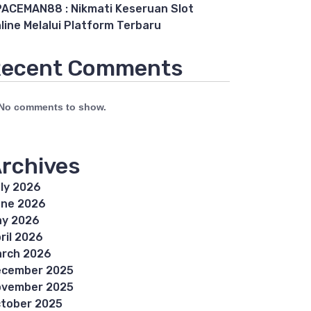
ACEMAN88 : Nikmati Keseruan Slot
line Melalui Platform Terbaru
ecent Comments
No comments to show.
rchives
ly 2026
ne 2026
y 2026
ril 2026
rch 2026
ecember 2025
ovember 2025
tober 2025