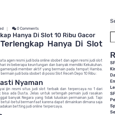
S
ed
0 Comments
kap Hanya Di Slot 10 Ribu Gacor
 Terlengkap Hanya Di Slot
R
ata agen resmi judi bola online sbobet dan agen resmi judi slot
SP
hari ini beberapa keuntungan dan banyak memiliki Kekukuhan.
Ki
ugamenjadi member aktif yang bermain pada tempat Hamba.
rmain judi bola sbobet di posisi Slot Receh Depo 10 Ribu :
Da
pasti Nyaman
Em
Le
ijin resmi situs judi slot terbaik dan terpercaya no 1 dari
 bisa ada Dusta. Jelas untuk setengah pemain judi rasakan
SP
nggal banyak Negara yang tidak luluskan permainan judi. Tapi
Pe
at betul-betul bermanfaat karena dapat dimainkan dimana saja
Sp
dakan betting judi online terpercaya.
Se