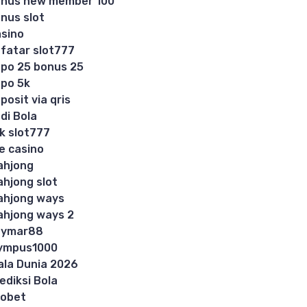
nus new member 100
nus slot
sino
fatar slot777
po 25 bonus 25
po 5k
posit via qris
di Bola
nk slot777
ve casino
ahjong
hjong slot
hjong ways
hjong ways 2
eymar88
ympus1000
ala Dunia 2026
ediksi Bola
obet