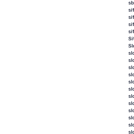
s
si
si
si
si
Si
Sl
sl
sl
sl
sl
sl
sl
sl
sl
sl
sl
sl
sl