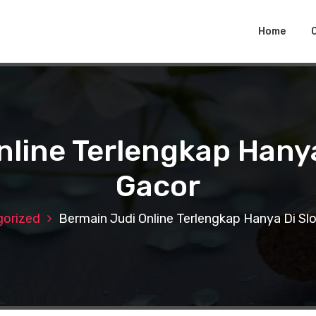
Home
line Terlengkap Hanya
Gacor
gorized
Bermain Judi Online Terlengkap Hanya Di Slo