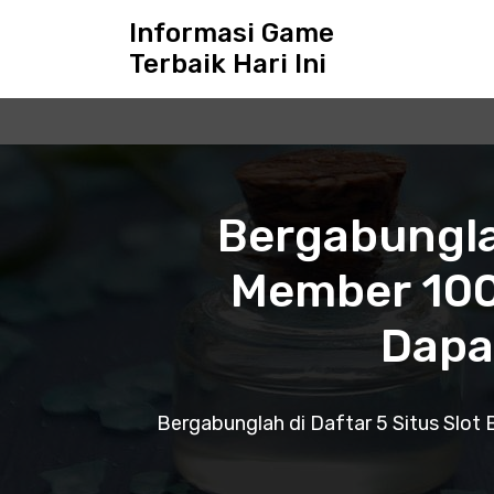
S
Informasi Game
k
Terbaik Hari Ini
i
p
t
o
c
o
n
Bergabungla
t
e
Member 100
n
t
Dapa
Bergabunglah di Daftar 5 Situs Sl