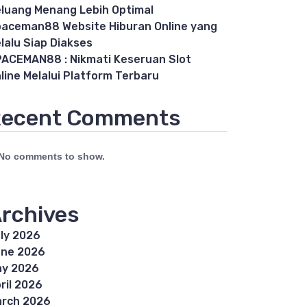
luang Menang Lebih Optimal
aceman88 Website Hiburan Online yang
lalu Siap Diakses
ACEMAN88 : Nikmati Keseruan Slot
line Melalui Platform Terbaru
ecent Comments
No comments to show.
rchives
ly 2026
ne 2026
y 2026
ril 2026
rch 2026