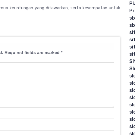
Pi
mua keuntungan yang ditawarkan, serta kesempatan untuk
Pr
sb
s
si
si
si
d.
Required fields are marked
*
si
Si
Sl
sl
sl
sl
sl
sl
sl
sl
sl
sl