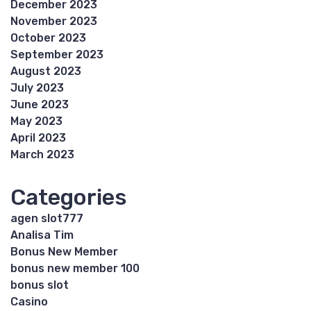
December 2023
November 2023
October 2023
September 2023
August 2023
July 2023
June 2023
May 2023
April 2023
March 2023
Categories
agen slot777
Analisa Tim
Bonus New Member
bonus new member 100
bonus slot
Casino