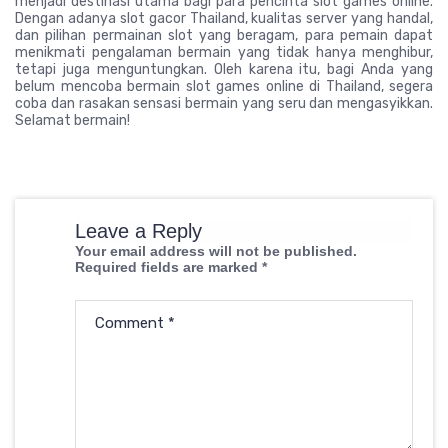
menjadi destinasi utama bagi para pencinta slot games online.
Dengan adanya slot gacor Thailand, kualitas server yang handal,
dan pilihan permainan slot yang beragam, para pemain dapat
menikmati pengalaman bermain yang tidak hanya menghibur,
tetapi juga menguntungkan. Oleh karena itu, bagi Anda yang
belum mencoba bermain slot games online di Thailand, segera
coba dan rasakan sensasi bermain yang seru dan mengasyikkan.
Selamat bermain!
Leave a Reply
Your email address will not be published.
Required fields are marked
*
Comment
*