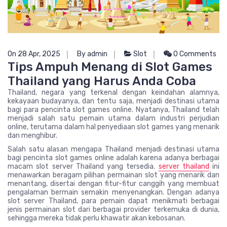
On 28 Apr, 2025
By admin
Slot
0 Comments
Tips Ampuh Menang di Slot Games
Thailand yang Harus Anda Coba
Thailand, negara yang terkenal dengan keindahan alamnya,
kekayaan budayanya, dan tentu saja, menjadi destinasi utama
bagi para pencinta slot games online. Nyatanya, Thailand telah
menjadi salah satu pemain utama dalam industri perjudian
online, terutama dalam hal penyediaan slot games yang menarik
dan menghibur.
Salah satu alasan mengapa Thailand menjadi destinasi utama
bagi pencinta slot games online adalah karena adanya berbagai
macam slot server Thailand yang tersedia.
server thailand
ini
menawarkan beragam pilihan permainan slot yang menarik dan
menantang, disertai dengan fitur-fitur canggih yang membuat
pengalaman bermain semakin menyenangkan. Dengan adanya
slot server Thailand, para pemain dapat menikmati berbagai
jenis permainan slot dari berbagai provider terkemuka di dunia,
sehingga mereka tidak perlu khawatir akan kebosanan.