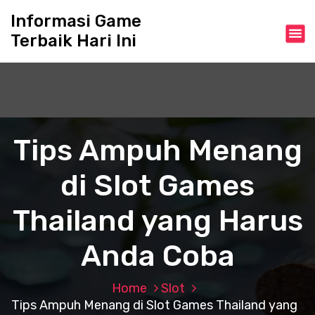
S
Informasi Game
k
Terbaik Hari Ini
i
p
t
o
c
o
n
Tips Ampuh Menang
t
e
di Slot Games
n
t
Thailand yang Harus
Anda Coba
Home
Slot
Tips Ampuh Menang di Slot Games Thailand yang