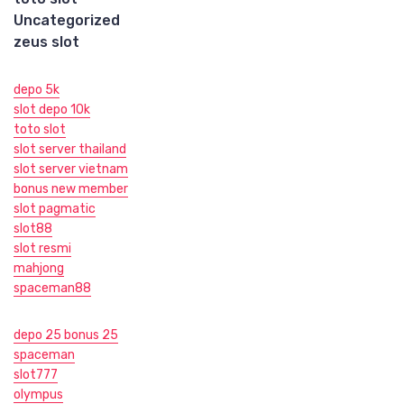
Uncategorized
zeus slot
depo 5k
slot depo 10k
toto slot
slot server thailand
slot server vietnam
bonus new member
slot pagmatic
slot88
slot resmi
mahjong
spaceman88
depo 25 bonus 25
spaceman
slot777
olympus