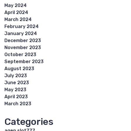
May 2024
April 2024
March 2024
February 2024
January 2024
December 2023
November 2023
October 2023
September 2023
August 2023
July 2023
June 2023
May 2023
April 2023
March 2023
Categories
agen slot777