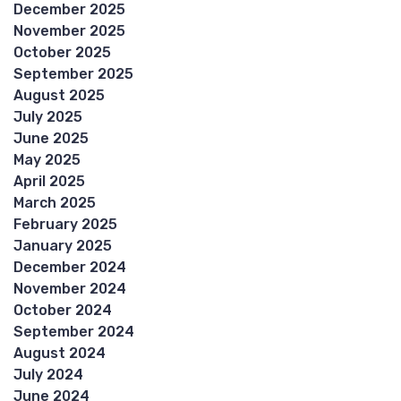
December 2025
November 2025
October 2025
September 2025
August 2025
July 2025
June 2025
May 2025
April 2025
March 2025
February 2025
January 2025
December 2024
November 2024
October 2024
September 2024
August 2024
July 2024
June 2024