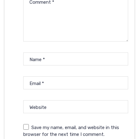
Comment
*
Name
*
Email
*
Website
Save my name, email, and website in this
browser for the next time I comment.