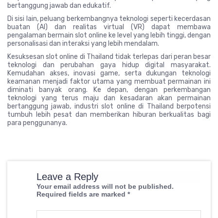
bertanggung jawab dan edukatif.
Di sisi lain, peluang berkembangnya teknologi seperti kecerdasan
buatan (AI) dan realitas virtual (VR) dapat membawa
pengalaman bermain slot online ke level yang lebih tinggi, dengan
personalisasi dan interaksi yang lebih mendalam.
Kesuksesan slot online di Thailand tidak terlepas dari peran besar
teknologi dan perubahan gaya hidup digital masyarakat.
Kemudahan akses, inovasi game, serta dukungan teknologi
keamanan menjadi faktor utama yang membuat permainan ini
diminati banyak orang. Ke depan, dengan perkembangan
teknologi yang terus maju dan kesadaran akan permainan
bertanggung jawab, industri slot online di Thailand berpotensi
tumbuh lebih pesat dan memberikan hiburan berkualitas bagi
para penggunanya.
Leave a Reply
Your email address will not be published.
Required fields are marked
*