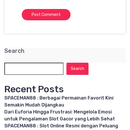
Search
Search
Recent Posts
SPACEMAN88 : Berbagai Permainan Favorit Kini
Semakin Mudah Dijangkau
Dari Euforia Hingga Frustrasi: Mengelola Emosi
untuk Pengalaman Slot Gacor yang Lebih Sehat
SPACEMAN88 : Slot Online Resmi dengan Peluang