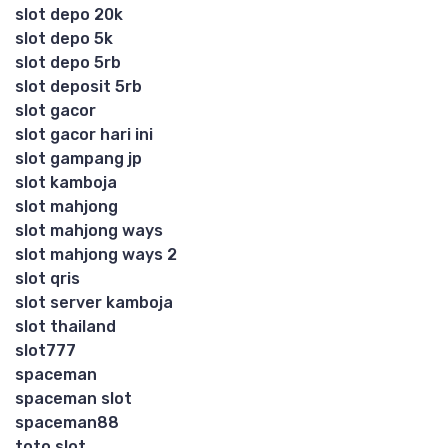
slot depo 20k
slot depo 5k
slot depo 5rb
slot deposit 5rb
slot gacor
slot gacor hari ini
slot gampang jp
slot kamboja
slot mahjong
slot mahjong ways
slot mahjong ways 2
slot qris
slot server kamboja
slot thailand
slot777
spaceman
spaceman slot
spaceman88
toto slot