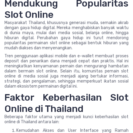
Mendukung Popularitas
Slot Online
Masyarakat Thailand, khususnya generasi muda, semakin akrab
dengan gaya hidup digital. Mereka menghabiskan banyak waktu
di dunia maya, mulai dari media sosial, belanja online, hingga
hiburan digital. Perubahan gaya hidup ini turut mendorong
popularitas permainan slot online sebagai bentuk hiburan yang
mudah diakses dan menyenangkan.
Tren penggunaan aplikasi mobile dan e-wallet membuat proses
deposit dan penarikan dana menjadi cepat dan praktis. Hal ini
meningkatkan kenyamanan pemain dan mengurangi hambatan
dalam bermain slot online. Selain itu, komunitas pemain slot
online di media sosial juga menjadi ajang bertukar informasi,
strategi, dan pengalaman, sehingga memperkuat ikatan sosial
dalam ekosistem permainan digital ini.
Faktor Keberhasilan Slot
Online di Thailand
Beberapa faktor utama yang menjadi kunci keberhasilan slot
online di Thailand antara lain:
Kemudahan Akses dan User Interface yang Ramah