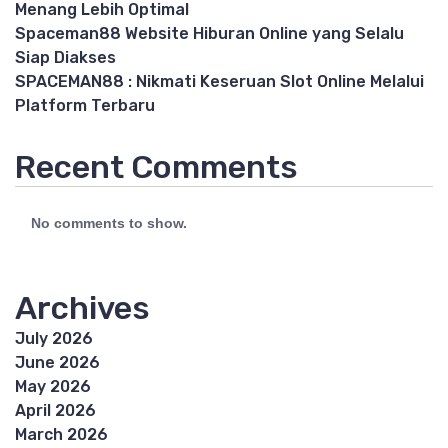
Menang Lebih Optimal
Spaceman88 Website Hiburan Online yang Selalu
Siap Diakses
SPACEMAN88 : Nikmati Keseruan Slot Online Melalui
Platform Terbaru
Recent Comments
No comments to show.
Archives
July 2026
June 2026
May 2026
April 2026
March 2026