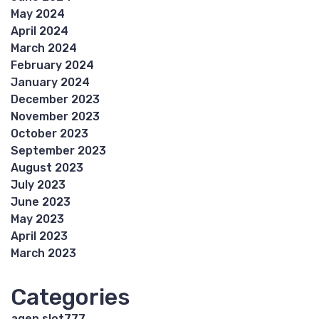
May 2024
April 2024
March 2024
February 2024
January 2024
December 2023
November 2023
October 2023
September 2023
August 2023
July 2023
June 2023
May 2023
April 2023
March 2023
Categories
agen slot777