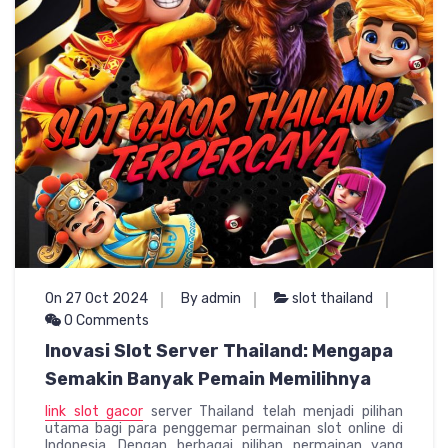
On 27 Oct 2024
By admin
slot thailand
0 Comments
Inovasi Slot Server Thailand: Mengapa
Semakin Banyak Pemain Memilihnya
link slot gacor
server Thailand telah menjadi pilihan
utama bagi para penggemar permainan slot online di
Indonesia. Dengan berbagai pilihan permainan yang