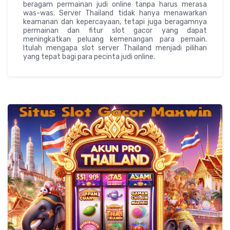
beragam permainan judi online tanpa harus merasa
was-was. Server Thailand tidak hanya menawarkan
keamanan dan kepercayaan, tetapi juga beragamnya
permainan dan fitur slot gacor yang dapat
meningkatkan peluang kemenangan para pemain.
Itulah mengapa slot server Thailand menjadi pilihan
yang tepat bagi para pecinta judi online.