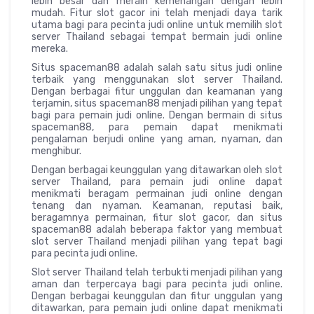
lebih besar dan meraih kemenangan dengan lebih
mudah. Fitur slot gacor ini telah menjadi daya tarik
utama bagi para pecinta judi online untuk memilih slot
server Thailand sebagai tempat bermain judi online
mereka.
Situs spaceman88 adalah salah satu situs judi online
terbaik yang menggunakan slot server Thailand.
Dengan berbagai fitur unggulan dan keamanan yang
terjamin, situs spaceman88 menjadi pilihan yang tepat
bagi para pemain judi online. Dengan bermain di situs
spaceman88, para pemain dapat menikmati
pengalaman berjudi online yang aman, nyaman, dan
menghibur.
Dengan berbagai keunggulan yang ditawarkan oleh slot
server Thailand, para pemain judi online dapat
menikmati beragam permainan judi online dengan
tenang dan nyaman. Keamanan, reputasi baik,
beragamnya permainan, fitur slot gacor, dan situs
spaceman88 adalah beberapa faktor yang membuat
slot server Thailand menjadi pilihan yang tepat bagi
para pecinta judi online.
Slot server Thailand telah terbukti menjadi pilihan yang
aman dan terpercaya bagi para pecinta judi online.
Dengan berbagai keunggulan dan fitur unggulan yang
ditawarkan, para pemain judi online dapat menikmati