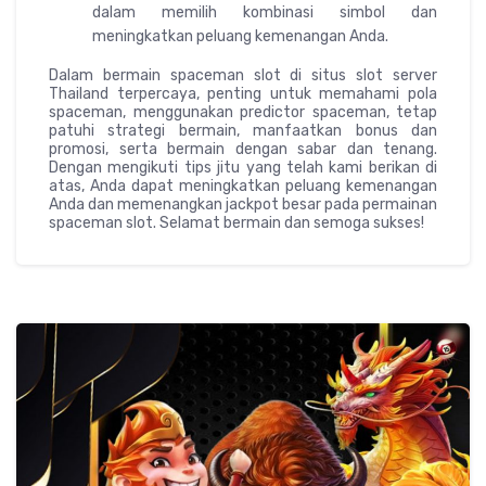
dalam memilih kombinasi simbol dan
meningkatkan peluang kemenangan Anda.
Dalam bermain spaceman slot di situs slot server
Thailand terpercaya, penting untuk memahami pola
spaceman, menggunakan predictor spaceman, tetap
patuhi strategi bermain, manfaatkan bonus dan
promosi, serta bermain dengan sabar dan tenang.
Dengan mengikuti tips jitu yang telah kami berikan di
atas, Anda dapat meningkatkan peluang kemenangan
Anda dan memenangkan jackpot besar pada permainan
spaceman slot. Selamat bermain dan semoga sukses!