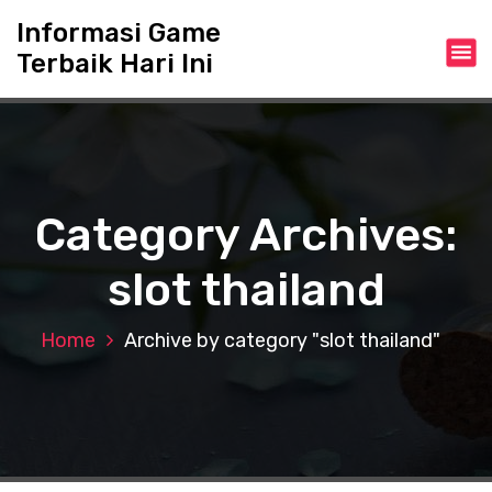
S
Informasi Game
k
Terbaik Hari Ini
i
p
t
o
c
o
n
Category Archives:
t
e
slot thailand
n
t
Home
Archive by category "slot thailand"