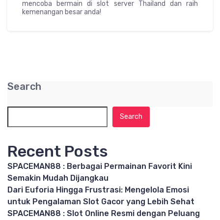
mencoba bermain di slot server Thailand dan raih
kemenangan besar anda!
Search
Search
Recent Posts
SPACEMAN88 : Berbagai Permainan Favorit Kini
Semakin Mudah Dijangkau
Dari Euforia Hingga Frustrasi: Mengelola Emosi
untuk Pengalaman Slot Gacor yang Lebih Sehat
SPACEMAN88 : Slot Online Resmi dengan Peluang