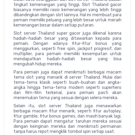
tingkat kemenangan yang tinggi. Slot Thailand gacor
biasanya memiliki rasio kemenangan yang lebih tinggi
dibandingkan dengan slot lainnya. Hal ini membuat para
pemain memiliki peluang yang lebih besar untuk meraih
kemenangan besar dalam setiap putaran.
Slot server Thailand super gacor juga dikenal karena
hadiah-hadiah besar yang ditawarkan kepada para
pemain. Dengan adanya fitur-fitur bonus yang
menggiurkan, seperti free spin, jackpot progresif, dan
multiplier, para pemain memiliki kesempatan untuk
mendapatkan hadiah-hadiah besar yang bisa
mengubah hidup mereka.
Para pemain juga dapat menikmati berbagai macam
tema slot yang menarik di server Thailand. Mulai dari
tema-tema klasik seperti buah-buahan dan angka-
angka hingga tema-tema modern seperti superhero
dan film-film terkenal, para pemain pasti akan
menemukan tema yang sesuai dengan selera mereka.
Selain itu, slot server Thailand juga menawarkan
berbagai macam fitur menarik, seperti fitur autoplay,
fitur gamble, fitur bonus games, dan masih banyak lagi.
Para pemain dapat mengatur taruhan mereka sesuai
dengan keinginan mereka dan menikmati permainan
tanpa harus repot mengklik tombol spin setiap saat.