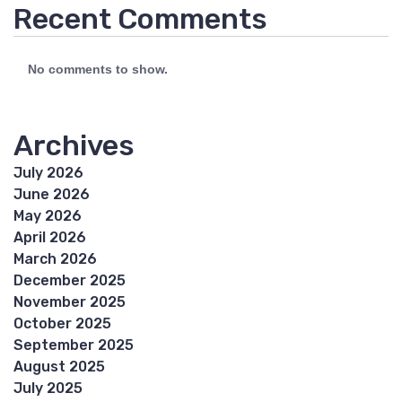
Recent Comments
No comments to show.
Archives
July 2026
June 2026
May 2026
April 2026
March 2026
December 2025
November 2025
October 2025
September 2025
August 2025
July 2025