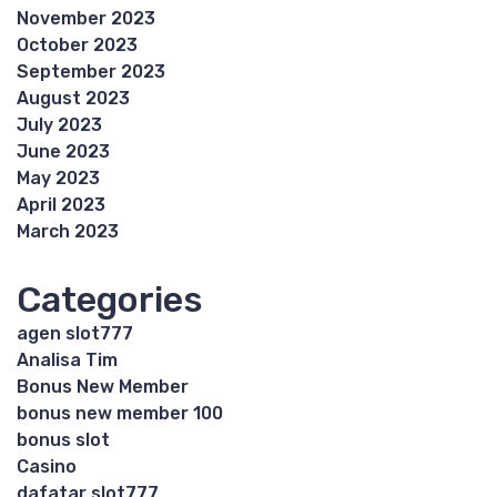
November 2023
October 2023
September 2023
August 2023
July 2023
June 2023
May 2023
April 2023
March 2023
Categories
agen slot777
Analisa Tim
Bonus New Member
bonus new member 100
bonus slot
Casino
dafatar slot777