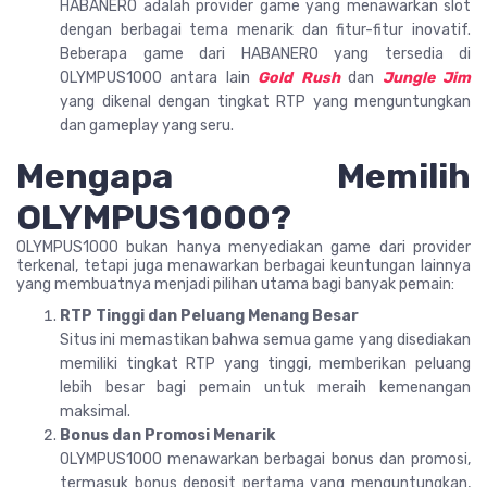
HABANERO adalah provider game yang menawarkan slot
dengan berbagai tema menarik dan fitur-fitur inovatif.
Beberapa game dari HABANERO yang tersedia di
OLYMPUS1000 antara lain
Gold Rush
dan
Jungle Jim
yang dikenal dengan tingkat RTP yang menguntungkan
dan gameplay yang seru.
Mengapa Memilih
OLYMPUS1000?
OLYMPUS1000 bukan hanya menyediakan game dari provider
terkenal, tetapi juga menawarkan berbagai keuntungan lainnya
yang membuatnya menjadi pilihan utama bagi banyak pemain:
RTP Tinggi dan Peluang Menang Besar
Situs ini memastikan bahwa semua game yang disediakan
memiliki tingkat RTP yang tinggi, memberikan peluang
lebih besar bagi pemain untuk meraih kemenangan
maksimal.
Bonus dan Promosi Menarik
OLYMPUS1000 menawarkan berbagai bonus dan promosi,
termasuk bonus deposit pertama yang menguntungkan,