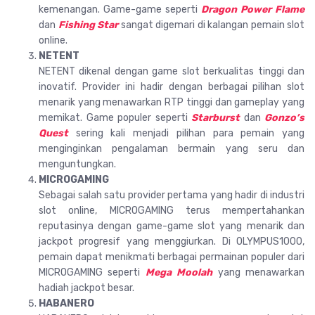
kemenangan. Game-game seperti
Dragon Power Flame
dan
Fishing Star
sangat digemari di kalangan pemain slot
online.
NETENT
NETENT dikenal dengan game slot berkualitas tinggi dan
inovatif. Provider ini hadir dengan berbagai pilihan slot
menarik yang menawarkan RTP tinggi dan gameplay yang
memikat. Game populer seperti
Starburst
dan
Gonzo’s
Quest
sering kali menjadi pilihan para pemain yang
menginginkan pengalaman bermain yang seru dan
menguntungkan.
MICROGAMING
Sebagai salah satu provider pertama yang hadir di industri
slot online, MICROGAMING terus mempertahankan
reputasinya dengan game-game slot yang menarik dan
jackpot progresif yang menggiurkan. Di OLYMPUS1000,
pemain dapat menikmati berbagai permainan populer dari
MICROGAMING seperti
Mega Moolah
yang menawarkan
hadiah jackpot besar.
HABANERO