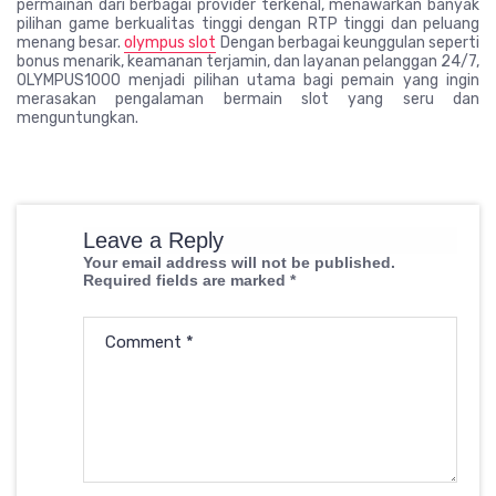
permainan dari berbagai provider terkenal, menawarkan banyak
pilihan game berkualitas tinggi dengan RTP tinggi dan peluang
menang besar.
olympus slot
Dengan berbagai keunggulan seperti
bonus menarik, keamanan terjamin, dan layanan pelanggan 24/7,
OLYMPUS1000 menjadi pilihan utama bagi pemain yang ingin
merasakan pengalaman bermain slot yang seru dan
menguntungkan.
Leave a Reply
Your email address will not be published.
Required fields are marked
*
Comment
*