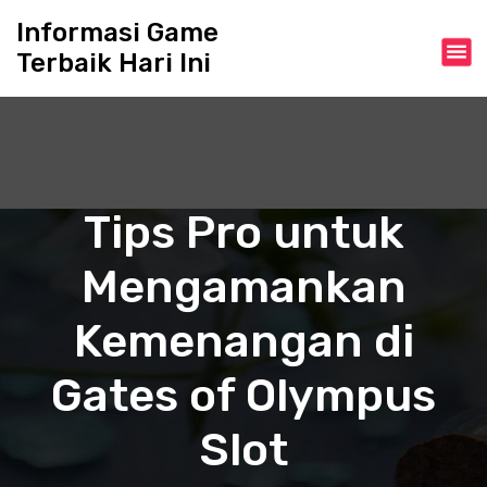
S
Informasi Game
k
Terbaik Hari Ini
i
p
t
o
c
o
n
Tips Pro untuk
t
e
Mengamankan
n
t
Kemenangan di
Gates of Olympus
Slot