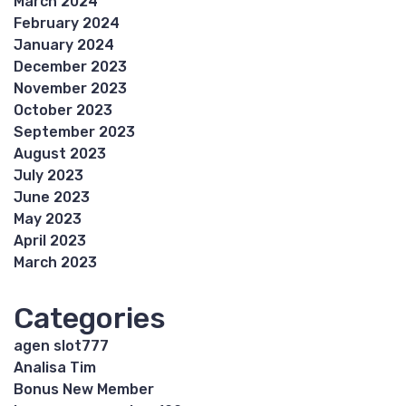
March 2024
February 2024
January 2024
December 2023
November 2023
October 2023
September 2023
August 2023
July 2023
June 2023
May 2023
April 2023
March 2023
Categories
agen slot777
Analisa Tim
Bonus New Member