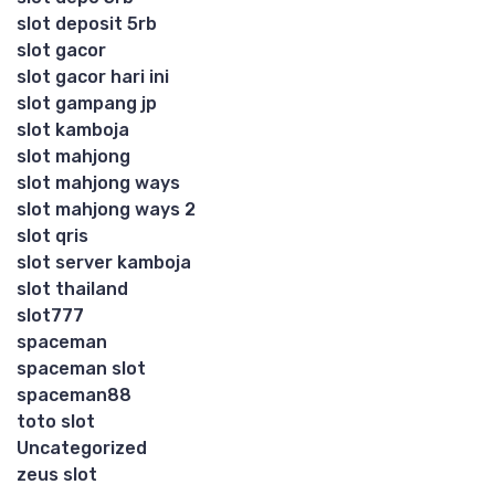
slot deposit 5rb
slot gacor
slot gacor hari ini
slot gampang jp
slot kamboja
slot mahjong
slot mahjong ways
slot mahjong ways 2
slot qris
slot server kamboja
slot thailand
slot777
spaceman
spaceman slot
spaceman88
toto slot
Uncategorized
zeus slot