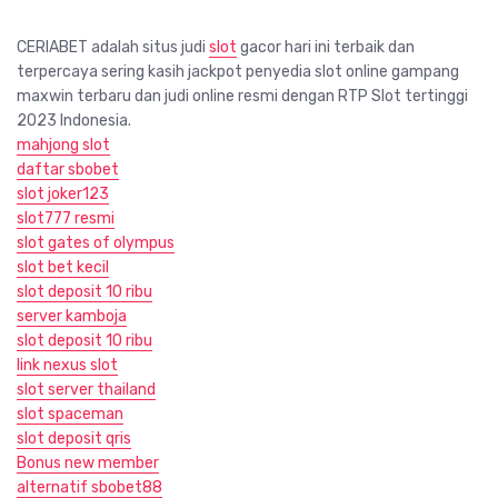
CERIABET adalah situs judi
slot
gacor hari ini terbaik dan
terpercaya sering kasih jackpot penyedia slot online gampang
maxwin terbaru dan judi online resmi dengan RTP Slot tertinggi
2023 Indonesia.
mahjong slot
daftar sbobet
slot joker123
slot777 resmi
slot gates of olympus
slot bet kecil
slot deposit 10 ribu
server kamboja
slot deposit 10 ribu
link nexus slot
slot server thailand
slot spaceman
slot deposit qris
Bonus new member
alternatif sbobet88