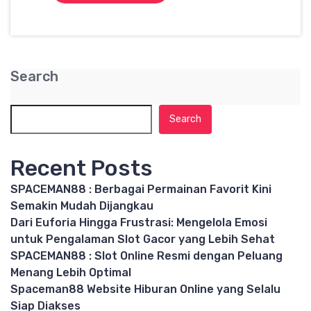
Search
Search
Recent Posts
SPACEMAN88 : Berbagai Permainan Favorit Kini
Semakin Mudah Dijangkau
Dari Euforia Hingga Frustrasi: Mengelola Emosi
untuk Pengalaman Slot Gacor yang Lebih Sehat
SPACEMAN88 : Slot Online Resmi dengan Peluang
Menang Lebih Optimal
Spaceman88 Website Hiburan Online yang Selalu
Siap Diakses