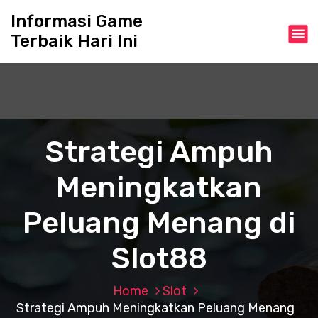
S
Informasi Game
k
Terbaik Hari Ini
i
p
t
o
c
o
n
Strategi Ampuh
t
e
Meningkatkan
n
t
Peluang Menang di
Slot88
Home
Slot
Strategi Ampuh Meningkatkan Peluang Menang