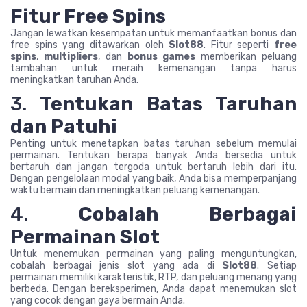
Fitur Free Spins
Jangan lewatkan kesempatan untuk memanfaatkan bonus dan
free spins yang ditawarkan oleh
Slot88
. Fitur seperti
free
spins
,
multipliers
, dan
bonus games
memberikan peluang
tambahan untuk meraih kemenangan tanpa harus
meningkatkan taruhan Anda.
3.
Tentukan Batas Taruhan
dan Patuhi
Penting untuk menetapkan batas taruhan sebelum memulai
permainan. Tentukan berapa banyak Anda bersedia untuk
bertaruh dan jangan tergoda untuk bertaruh lebih dari itu.
Dengan pengelolaan modal yang baik, Anda bisa memperpanjang
waktu bermain dan meningkatkan peluang kemenangan.
4.
Cobalah Berbagai
Permainan Slot
Untuk menemukan permainan yang paling menguntungkan,
cobalah berbagai jenis slot yang ada di
Slot88
. Setiap
permainan memiliki karakteristik, RTP, dan peluang menang yang
berbeda. Dengan bereksperimen, Anda dapat menemukan slot
yang cocok dengan gaya bermain Anda.