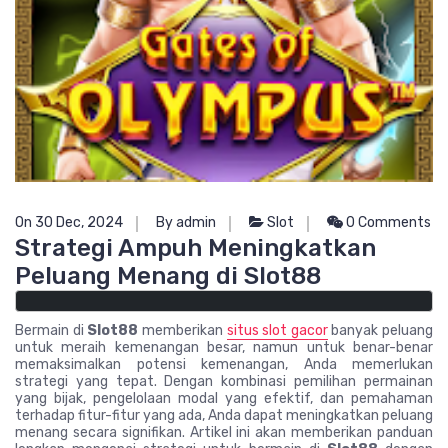
On 30 Dec, 2024
By admin
Slot
0 Comments
Strategi Ampuh Meningkatkan
Peluang Menang di Slot88
Bermain di
Slot88
memberikan
situs slot gacor
banyak peluang
untuk meraih kemenangan besar, namun untuk benar-benar
memaksimalkan potensi kemenangan, Anda memerlukan
strategi yang tepat. Dengan kombinasi pemilihan permainan
yang bijak, pengelolaan modal yang efektif, dan pemahaman
terhadap fitur-fitur yang ada, Anda dapat meningkatkan peluang
menang secara signifikan. Artikel ini akan memberikan panduan