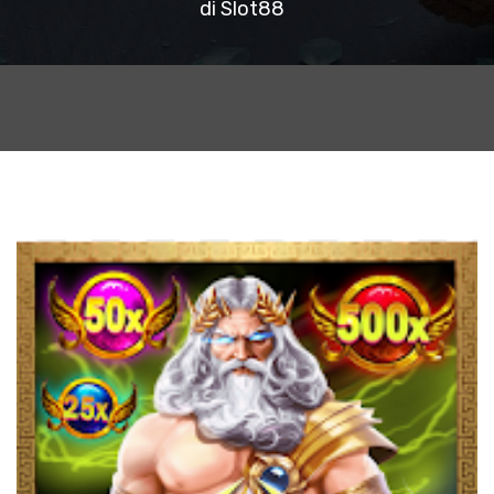
di Slot88