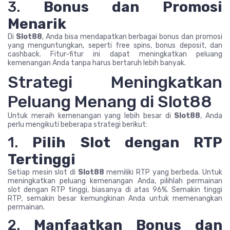
3.
Bonus dan Promosi
Menarik
Di
Slot88
, Anda bisa mendapatkan berbagai bonus dan promosi
yang menguntungkan, seperti free spins, bonus deposit, dan
cashback. Fitur-fitur ini dapat meningkatkan peluang
kemenangan Anda tanpa harus bertaruh lebih banyak.
Strategi Meningkatkan
Peluang Menang di Slot88
Untuk meraih kemenangan yang lebih besar di
Slot88
, Anda
perlu mengikuti beberapa strategi berikut:
1.
Pilih Slot dengan RTP
Tertinggi
Setiap mesin slot di
Slot88
memiliki RTP yang berbeda. Untuk
meningkatkan peluang kemenangan Anda, pilihlah permainan
slot dengan RTP tinggi, biasanya di atas 96%. Semakin tinggi
RTP, semakin besar kemungkinan Anda untuk memenangkan
permainan.
2.
Manfaatkan Bonus dan