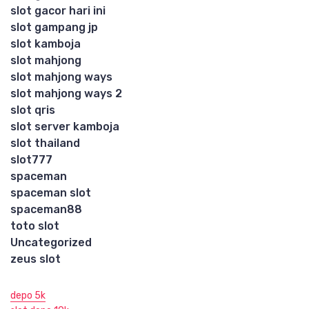
slot gacor hari ini
slot gampang jp
slot kamboja
slot mahjong
slot mahjong ways
slot mahjong ways 2
slot qris
slot server kamboja
slot thailand
slot777
spaceman
spaceman slot
spaceman88
toto slot
Uncategorized
zeus slot
depo 5k