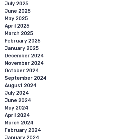
July 2025
June 2025
May 2025
April 2025
March 2025
February 2025
January 2025
December 2024
November 2024
October 2024
September 2024
August 2024
July 2024
June 2024
May 2024
April 2024
March 2024
February 2024
January 2024