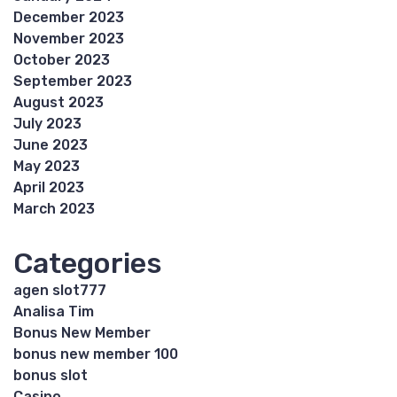
December 2023
November 2023
October 2023
September 2023
August 2023
July 2023
June 2023
May 2023
April 2023
March 2023
Categories
agen slot777
Analisa Tim
Bonus New Member
bonus new member 100
bonus slot
Casino