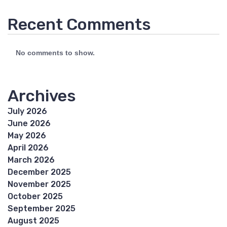
Recent Comments
No comments to show.
Archives
July 2026
June 2026
May 2026
April 2026
March 2026
December 2025
November 2025
October 2025
September 2025
August 2025