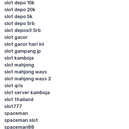
slot depo 10k
slot depo 20k
slot depo 5k
slot depo 5rb
slot deposit 5rb
slot gacor
slot gacor hari ini
slot gampang jp
slot kamboja
slot mahjong
slot mahjong ways
slot mahjong ways 2
slot qris
slot server kamboja
slot thailand
slot777
spaceman
spaceman slot
spaceman88