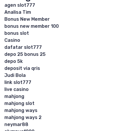
agen slot777
Analisa Tim
Bonus New Member
bonus new member 100
bonus slot
Casino
dafatar slot777
depo 25 bonus 25
depo 5k
deposit via qris
Judi Bola
link slot777
live casino
mahjong
mahjong slot
mahjong ways
mahjong ways 2
neymar88