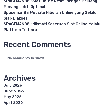
SPACEMAN88 : Slot Online Resmi dengan Peluang
Menang Lebih Optimal
Spaceman88 Website Hiburan Online yang Selalu
Siap Diakses
SPACEMAN88 : Nikmati Keseruan Slot Online Melalui
Platform Terbaru
Recent Comments
No comments to show.
Archives
July 2026
June 2026
May 2026
April 2026