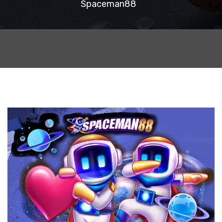
Spaceman88