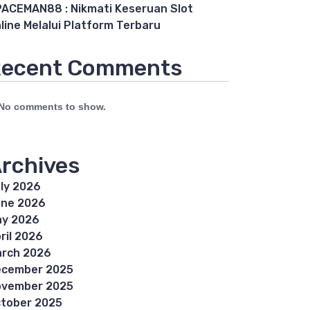
ACEMAN88 : Nikmati Keseruan Slot
line Melalui Platform Terbaru
ecent Comments
No comments to show.
rchives
ly 2026
ne 2026
y 2026
ril 2026
rch 2026
ecember 2025
ovember 2025
tober 2025