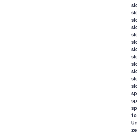
sl
sl
sl
sl
sl
sl
sl
sl
sl
sl
sl
sl
s
sp
s
to
Un
ze