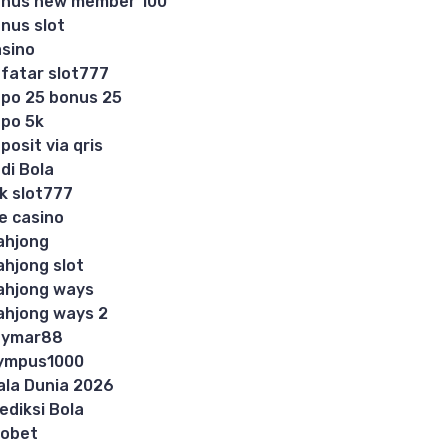
nus new member 100
nus slot
sino
fatar slot777
po 25 bonus 25
po 5k
posit via qris
di Bola
nk slot777
ve casino
ahjong
hjong slot
hjong ways
hjong ways 2
eymar88
ympus1000
ala Dunia 2026
ediksi Bola
obet