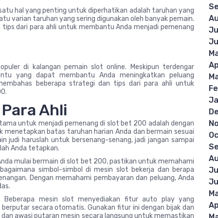
S
 satu hal yang penting untuk diperhatikan adalah taruhan yang
Au
atu varian taruhan yang sering digunakan oleh banyak pemain.
an tips dari para ahli untuk membantu Anda menjadi pemenang
Ju
Ju
Ma
Ap
uler di kalangan pemain slot online. Meskipun terdengar
tentu yang dapat membantu Anda meningkatkan peluang
Ma
membahas beberapa strategi dan tips dari para ahli untuk
Fe
0.
Ja
 Para Ahli
D
N
i utama untuk menjadi pemenang di slot bet 200 adalah dengan
uk menetapkan batas taruhan harian Anda dan bermain sesuai
Oc
n judi haruslah untuk bersenang-senang, jadi jangan sampai
S
lah Anda tetapkan.
Au
da mulai bermain di slot bet 200, pastikan untuk memahami
 bagaimana simbol-simbol di mesin slot bekerja dan berapa
Ju
menangan. Dengan memahami pembayaran dan peluang, Anda
Ju
as.
Ma
: Beberapa mesin slot menyediakan fitur auto play yang
Ap
rputar secara otomatis. Gunakan fitur ini dengan bijak dan
s dan awasi putaran mesin secara langsung untuk memastikan
Ma