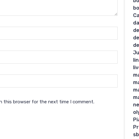
bo
bo
Ca
da
de
de
de
Ju
li
li
m
ma
ma
ma
n this browser for the next time I comment.
n
ol
Pi
Pr
sb