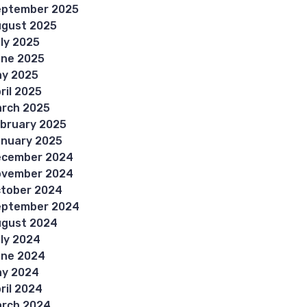
eptember 2025
gust 2025
ly 2025
ne 2025
y 2025
ril 2025
rch 2025
bruary 2025
nuary 2025
ecember 2024
ovember 2024
tober 2024
eptember 2024
gust 2024
ly 2024
ne 2024
y 2024
ril 2024
rch 2024