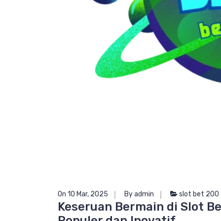
On 10 Mar, 2025
By admin
slot bet 200
Keseruan Bermain di Slot 
Populer dan Inovatif