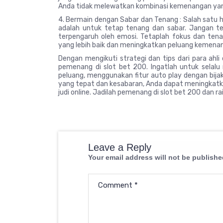
Anda tidak melewatkan kombinasi kemenangan ya
4. Bermain dengan Sabar dan Tenang : Salah satu h
adalah untuk tetap tenang dan sabar. Jangan 
terpengaruh oleh emosi. Tetaplah fokus dan te
yang lebih baik dan meningkatkan peluang kemena
Dengan mengikuti strategi dan tips dari para ahli
pemenang di slot bet 200. Ingatlah untuk sela
peluang, menggunakan fitur auto play dengan bija
yang tepat dan kesabaran, Anda dapat meningkatk
judi online. Jadilah pemenang di slot bet 200 dan 
Leave a Reply
Your email address will not be publishe
Comment
*