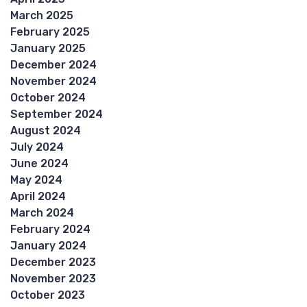
March 2025
February 2025
January 2025
December 2024
November 2024
October 2024
September 2024
August 2024
July 2024
June 2024
May 2024
April 2024
March 2024
February 2024
January 2024
December 2023
November 2023
October 2023