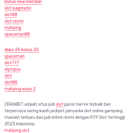
bonus new member
slot pagmatic
slot88
slot resmi
mahjong
spaceman88
depo 25 bonus 25
spaceman
slot777
olympus
slot
slot88
mahjong ways 2
CERIABET adalah situs judi
slot
gacor hari ini terbaik dan
terpercaya sering kasih jackpot penyedia slot online gampang
maxwin terbaru dan judi online resmi dengan RTP Slot tertinggi
2023 Indonesia.
mahjong slot