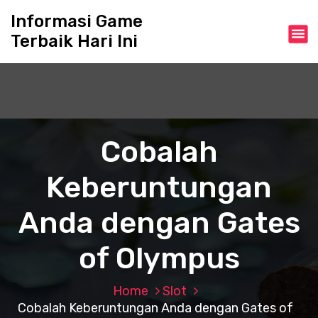
S
Informasi Game
k
Terbaik Hari Ini
i
p
t
o
c
o
n
Cobalah
t
e
Keberuntungan
n
t
Anda dengan Gates
of Olympus
Home
Slot
Cobalah Keberuntungan Anda dengan Gates of