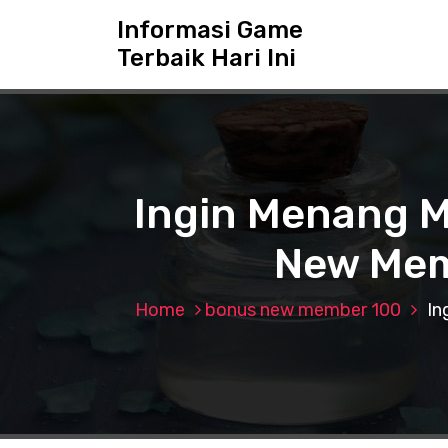
S
Informasi Game
k
Terbaik Hari Ini
i
p
t
o
c
o
n
Ingin Menang M
t
e
New Memb
n
t
Home
bonus new member 100
In