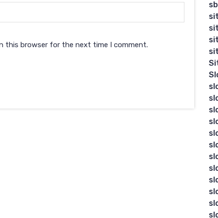
s
si
si
si
n this browser for the next time I comment.
si
Si
Sl
sl
sl
sl
sl
sl
sl
sl
sl
sl
sl
sl
sl