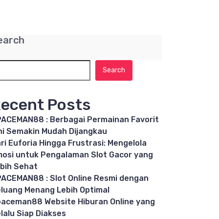
earch
Search
ecent Posts
ACEMAN88 : Berbagai Permainan Favorit
ni Semakin Mudah Dijangkau
ri Euforia Hingga Frustrasi: Mengelola
osi untuk Pengalaman Slot Gacor yang
bih Sehat
ACEMAN88 : Slot Online Resmi dengan
luang Menang Lebih Optimal
aceman88 Website Hiburan Online yang
lalu Siap Diakses