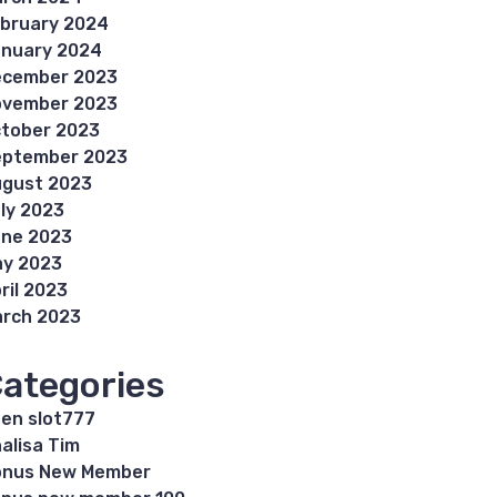
bruary 2024
nuary 2024
ecember 2023
ovember 2023
tober 2023
eptember 2023
gust 2023
ly 2023
ne 2023
y 2023
ril 2023
rch 2023
ategories
en slot777
alisa Tim
onus New Member