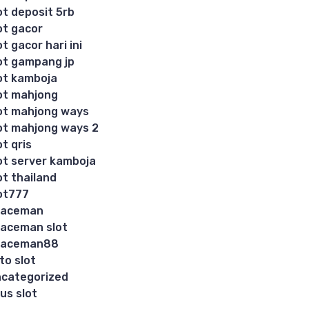
ot deposit 5rb
ot gacor
ot gacor hari ini
ot gampang jp
ot kamboja
ot mahjong
ot mahjong ways
ot mahjong ways 2
ot qris
ot server kamboja
ot thailand
ot777
paceman
aceman slot
paceman88
to slot
categorized
us slot