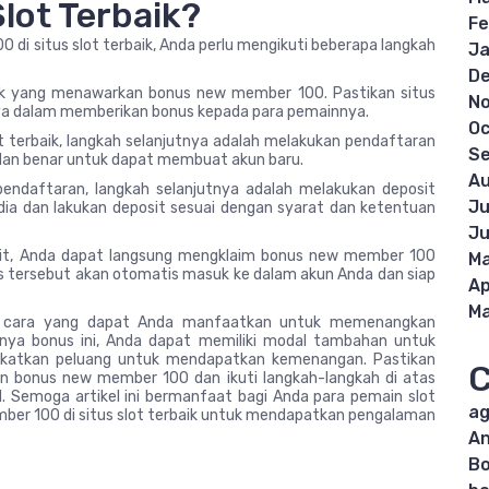
lot Terbaik?
Fe
 situs slot terbaik, Anda perlu mengikuti beberapa langkah
Ja
D
terbaik yang menawarkan bonus new member 100. Pastikan situs
N
caya dalam memberikan bonus kepada para pemainnya.
Oc
ot terbaik, langkah selanjutnya adalah melakukan pendaftaran
S
ap dan benar untuk dapat membuat akun baru.
Au
pendaftaran, langkah selanjutnya adalah melakukan deposit
Ju
ia dan lakukan deposit sesuai dengan syarat dan ketentuan
Ju
osit, Anda dapat langsung mengklaim bonus new member 100
Ma
nus tersebut akan otomatis masuk ke dalam akun Anda dan siap
Ap
Ma
 cara yang dapat Anda manfaatkan untuk memenangkan
nya bonus ini, Anda dapat memiliki modal tambahan untuk
ngkatkan peluang untuk mendapatkan kemenangan. Pastikan
C
an bonus new member 100 dan ikuti langkah-langkah di atas
Semoga artikel ini bermanfaat bagi Anda para pemain slot
ag
ber 100 di situs slot terbaik untuk mendapatkan pengalaman
An
B