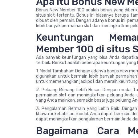
Apa itu Bonus New M
Bonus New Member 100 adalah bonus yang diberik
situs slot tertentu. Bonus ini biasanya berupa t
dibuat oleh pemain. Dengan adanya bonus ini, pem
lebih banyak permainan slot dan meningkatkan pe
Keuntungan Mem
Member 100 di situs S
Ada banyak keuntungan yang bisa Anda dapatka
terbaik. Berikut adalah beberapa keuntungan yang 
1. Modal Tambahan: Dengan adanya bonus new me
digunakan untuk bermain lebih banyak permainan
untuk memenangkan jackpot dan meraih keuntungan
2. Peluang Menang Lebih Besar: Dengan modal ta
permainan slot dan meningkatkan peluang Anda
yang Anda mainkan, semakin besar juga peluang 
3. Pengalaman Bermain yang Lebih Baik: Denga
khawatir kehabisan modal. Anda dapat bermain den
dapat meningkatkan pengalaman bermain Anda da
Bagaimana Cara M