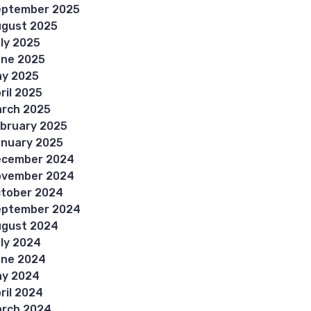
eptember 2025
gust 2025
ly 2025
ne 2025
y 2025
ril 2025
rch 2025
bruary 2025
nuary 2025
ecember 2024
ovember 2024
tober 2024
eptember 2024
gust 2024
ly 2024
ne 2024
y 2024
ril 2024
rch 2024