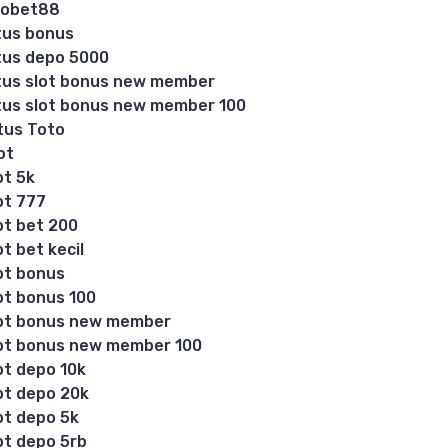
bobet88
tus bonus
tus depo 5000
tus slot bonus new member
tus slot bonus new member 100
tus Toto
ot
ot 5k
ot 777
ot bet 200
ot bet kecil
ot bonus
ot bonus 100
ot bonus new member
ot bonus new member 100
ot depo 10k
ot depo 20k
ot depo 5k
ot depo 5rb