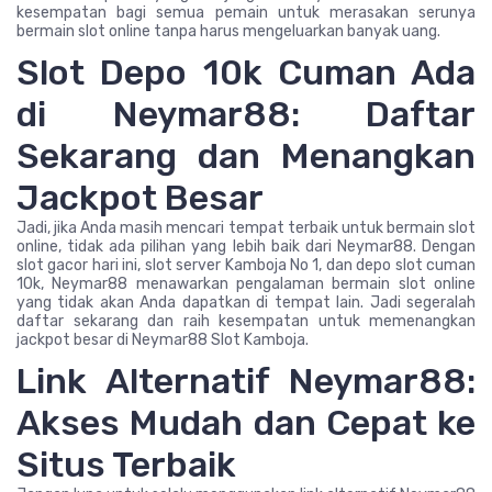
kesempatan bagi semua pemain untuk merasakan serunya
bermain slot online tanpa harus mengeluarkan banyak uang.
Slot Depo 10k Cuman Ada
di Neymar88: Daftar
Sekarang dan Menangkan
Jackpot Besar
Jadi, jika Anda masih mencari tempat terbaik untuk bermain slot
online, tidak ada pilihan yang lebih baik dari Neymar88. Dengan
slot gacor hari ini, slot server Kamboja No 1, dan depo slot cuman
10k, Neymar88 menawarkan pengalaman bermain slot online
yang tidak akan Anda dapatkan di tempat lain. Jadi segeralah
daftar sekarang dan raih kesempatan untuk memenangkan
jackpot besar di Neymar88 Slot Kamboja.
Link Alternatif Neymar88:
Akses Mudah dan Cepat ke
Situs Terbaik