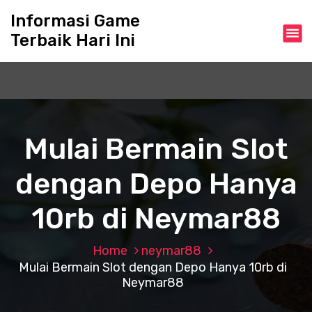
S
Informasi Game
k
Terbaik Hari Ini
i
p
t
o
c
o
n
Mulai Bermain Slot
t
e
dengan Depo Hanya
n
t
10rb di Neymar88
Home
neymar88
Mulai Bermain Slot dengan Depo Hanya 10rb di
Neymar88