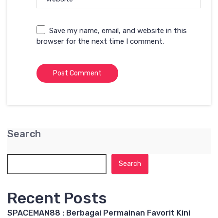
Save my name, email, and website in this
browser for the next time I comment.
Search
Search
Recent Posts
SPACEMAN88 : Berbagai Permainan Favorit Kini