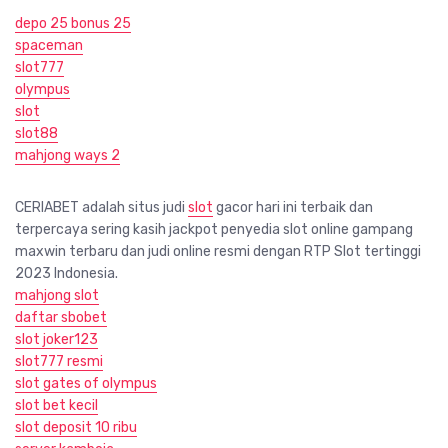
depo 25 bonus 25
spaceman
slot777
olympus
slot
slot88
mahjong ways 2
CERIABET adalah situs judi
slot
gacor hari ini terbaik dan
terpercaya sering kasih jackpot penyedia slot online gampang
maxwin terbaru dan judi online resmi dengan RTP Slot tertinggi
2023 Indonesia.
mahjong slot
daftar sbobet
slot joker123
slot777 resmi
slot gates of olympus
slot bet kecil
slot deposit 10 ribu