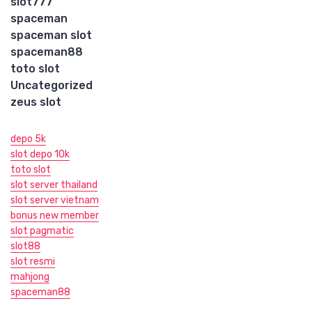
slot777
spaceman
spaceman slot
spaceman88
toto slot
Uncategorized
zeus slot
depo 5k
slot depo 10k
toto slot
slot server thailand
slot server vietnam
bonus new member
slot pagmatic
slot88
slot resmi
mahjong
spaceman88