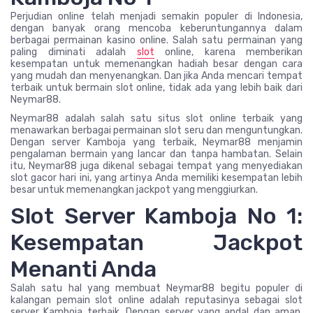
Perjudian online telah menjadi semakin populer di Indonesia,
dengan banyak orang mencoba keberuntungannya dalam
berbagai permainan kasino online. Salah satu permainan yang
paling diminati adalah
slot
online, karena memberikan
kesempatan untuk memenangkan hadiah besar dengan cara
yang mudah dan menyenangkan. Dan jika Anda mencari tempat
terbaik untuk bermain slot online, tidak ada yang lebih baik dari
Neymar88.
Neymar88 adalah salah satu situs slot online terbaik yang
menawarkan berbagai permainan slot seru dan menguntungkan.
Dengan server Kamboja yang terbaik, Neymar88 menjamin
pengalaman bermain yang lancar dan tanpa hambatan. Selain
itu, Neymar88 juga dikenal sebagai tempat yang menyediakan
slot gacor hari ini, yang artinya Anda memiliki kesempatan lebih
besar untuk memenangkan jackpot yang menggiurkan.
Slot Server Kamboja No 1:
Kesempatan Jackpot
Menanti Anda
Salah satu hal yang membuat Neymar88 begitu populer di
kalangan pemain slot online adalah reputasinya sebagai slot
server Kamboja terbaik. Dengan server yang andal dan aman,