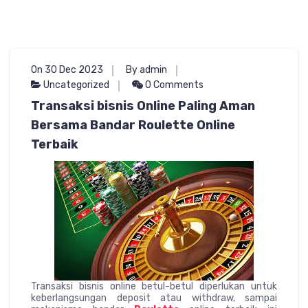
On 30 Dec 2023
By admin
Uncategorized
0 Comments
Transaksi bisnis Online Paling Aman
Bersama Bandar Roulette Online
Terbaik
Transaksi bisnis online betul-betul diperlukan untuk
keberlangsungan deposit atau withdraw, sampai