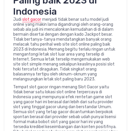
Paling baik 2023 di
Indonesia
Judi
slot gacor
menjadi tidak benar satu model judi
online yang makin lama digandrungi oleh orang-orang
sebab ala judi ini mencalonkan kemudahan di di dalam
bermain disertai dengan dengan kado Jackpot besar.
Tidak bertanya-tanya mendatangkan banyak orang
melacak tahu perihal web site slot online paling baik
2023 di Indonesia. Memang begitu terlalu ringan untuk
mengantongi letak slot luar area yang terselip di
Internet. Semua letak terselip mengemukakan web
site slot simple menang sekalipun keaslinya posisi slot
hoki tercatat diragukan. Tidak singkat orang
balasannya tertipu oleh oknum-oknum yang
melangsungkan letak slot paling baru 2023.
Tempat slot gacor ringan menang Slot Gacor yaitu
tidak benar satu lokasi slot online terpercaya di
Indonesia yang mempunyai efek rentetan game slot
yang gacor hari ini berasal dari lebih dari satu provider
slot yang tinggal gacor ulung dan berstandar Umum.
Semua slot yang tetap gacor dicantumkan berpokok
spontan berasal dari provider sebab udah punyai lisensi
formal maka bobot slot yang gacor hari ini yang
tersedia kredibel keseimbangan dan konten positifnya.