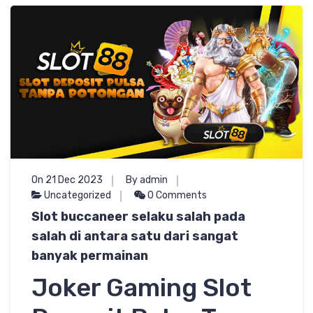
On 21 Dec 2023
By admin
Uncategorized
0 Comments
Slot buccaneer selaku salah pada
salah di antara satu dari sangat
banyak permainan
Joker Gaming Slot