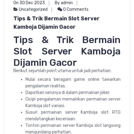
On 30 Dec 2023
By admin
Uncategorized
0 Comments
Tips & Trik Bermain Slot Server
Kamboja Dijamin Gacor
Tips & Trik Bermain
Slot Server Kamboja
Dijamin Gacor
Berikut sejumlah point utama untuk jadi perhatian:
Mulai secara beragam game online tawarkan
pengalaman realitas.
Dapatkan serunya di dalam permainan joker.
Cicipi pengalaman memainkan permainan server
Kamboja slot variasi.
Susuri permainan server Kamboja slot RTG
mendatangkan keceriaan.
Tonton permainan server Kamboja slot langsung
mengundang perhatian.