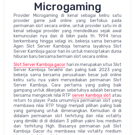
Microgaming
Provider Microgaming di kenal sebagai keliru satu
provider game judi online yang berfokus pada
permainan slot secara online, untuk provider satu ini di
kenal sebagai provider yang mendedikasi sejak awal
kemunculan nya dan di bikin pada th. 1994 terus
berkembang hingga selagi ini, bekerja sama bersama
Agen Slot Server Kamboja ternama layaknya Slot
Server Kamboja gacor hari ini untuk menciptakan dunia
hiburan baru bersama bermain slot secara online.
Slot Server Kamboja gacor
hari ini merupakan situs Slot
Server Kamboja terakhir dan paling baik 2023 yang
bekerja sama bersama perusahaan besar judi online
keliru satu nya yakni menyediakan permainan Slot
Server Kamboja. Cara pertama yang paling baik
gampang untuk dikerjakan sebetulnya adalah bersama
bersama mengecek nilai RTP
server kamboja slot
atau
return to player. Pada umumnya permainan slot yang
membawa nilai RTP tinggi menjadi pilihan paling baik
yang gampang untuk dimenangkan. Kemudian di di
didalam permainan slot terhitung dan nilai votality
yang dimiliki di di didalam 3 pilihan yakni low, medium
dan terhitung High. Biasanya permainan judi Slot
Kamboja Gacor itu membawa nilai votality medium