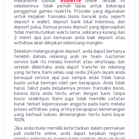
mekanisme bandar
Roulette
online terbaik ini
sebelumnya tidak pernah lepas untuk beberapa
penggemar games roulette. Provider yang digunakan
untuk kerjakan transaksi bisnis banyak pula, seperti
deposit e wallet, deposit bank lokal Indonesia, dan
deposit pulsa. Semua proses deposit yang dipersiapkan
tidak membutuhkan waktu lama, sekiranya kurang dari
2 menit apa pun kemauan anda baik deposit atau
withdraw akan dikrjakan sekencang mungkin.
Sebelum melangsungkan deposit, anda dapat bertanya
terlebih dahulu rekening arah ke team customer
service baik itu melalui livechat atau whatsapp, dan
setelah diberitahu anda dapat transfer ke rekening
yang tertera. Kami selalu siap sedia 24 jam layani anda
berwujud service apa pun sampai anda tidak harus
kuatir untuk bermain rolet jam berapapun. Anda tidak
harus takut pada berjalannya proses transaksi bisnis,
karena data anda tentu aman dengan kami tanpa
bocor sedikitpun. Kami juga tidak memiliki catatan
buruk terkait kepercayaan anggota pada kami melalui
proses withdraw, yang artinya berapapun kemenangan
yang berhasil sukses dimenangkan tentu kami bayar
100%
Jika anda mulai memiliki ketertarikan dalam permainan
judi roulette online, anda dapat kerjakan register
melalui website ini, karena kami siapkan akun vip buat