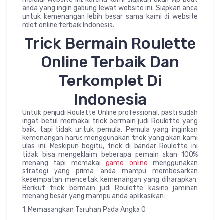
anda yang ingin gabung lewat website ini. Siapkan anda
untuk kemenangan lebih besar sama kami di website
rolet online terbaik Indonesia.
Trick Bermain Roulette
Online Terbaik Dan
Terkomplet Di
Indonesia
Untuk penjudi Roulette Online professional, pasti sudah
ingat betul memakai trick bermain judi Roulette yang
baik, tapi tidak untuk pemula. Pemula yang inginkan
kemenangan harus menggunakan trick yang akan kami
ulas ini. Meskipun begitu, trick di bandar Roulette ini
tidak bisa mengeklaim beberapa pemain akan 100%
menang tapi memakai
game online
menggunakan
strategi yang prima anda mampu membesarkan
kesempatan mencetak kemenangan yang diharapkan.
Berikut trick bermain judi Roulette kasino jaminan
menang besar yang mampu anda aplikasikan:
1. Memasangkan Taruhan Pada Angka 0