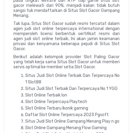
pada tingkat winrate dan RTP tiap game situs slot
gacor melewati dari 90%, menjadi kalian tidak butuh
sangsi tuk mendaftarkan di Situs Slot Gacor Gampang
Menang.
Tak lupa, Situs Slot Gacor sudah resmi tercatat dalam
agen judi slot online terpercaya international dengan
memperoleh licensi berbentuk sertifikat resmi dari
agen judi slot online terbaik, Ini akan jamin keamanan
privasi dan kenyamana beberapa pejudi di Situs Slot
Gacor.
Berikut adalah kelompok provider Slot Paling Gacor
yang telah kerja sama Situs Slot Gacor untuk memberi
servis optimal ke member setia Slot Gacor.
Situs Judi Slot Online Terbaik Dan Terpercaya No
1 Slot88
Situs Judi Slot Terbaik Dan Terpercaya No 1 YGG
Slot Online Terbaik Ion
Slot Online Terpercaya Playtech
Slot Online Terbaru Ikonik gaming
Daftar Slot Online Terpercaya 2023 Pgsoft
Situs Judi Slot Online Gampang Menang Play n go
Slot Online Gampang Menang Flow Gaming