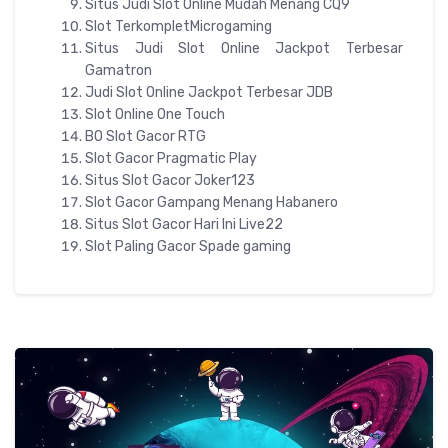
Situs Judi Slot Online Mudah Menang CQ9
Slot TerkompletMicrogaming
Situs Judi Slot Online Jackpot Terbesar
Gamatron
Judi Slot Online Jackpot Terbesar JDB
Slot Online One Touch
BO Slot Gacor RTG
Slot Gacor Pragmatic Play
Situs Slot Gacor Joker123
Slot Gacor Gampang Menang Habanero
Situs Slot Gacor Hari Ini Live22
Slot Paling Gacor Spade gaming