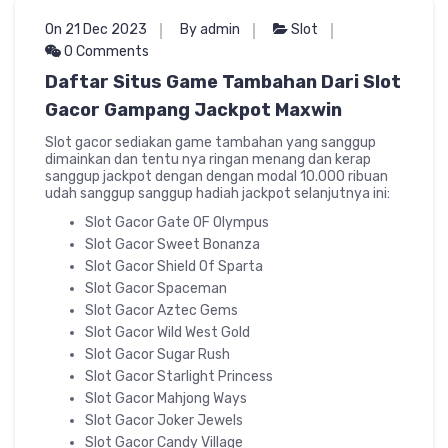
On 21 Dec 2023
By admin
Slot
0 Comments
Daftar Situs Game Tambahan Dari Slot
Gacor Gampang Jackpot Maxwin
Slot gacor sediakan game tambahan yang sanggup
dimainkan dan tentu nya ringan menang dan kerap
sanggup jackpot dengan dengan modal 10.000 ribuan
udah sanggup sanggup hadiah jackpot selanjutnya ini:
Slot Gacor Gate OF Olympus
Slot Gacor Sweet Bonanza
Slot Gacor Shield Of Sparta
Slot Gacor Spaceman
Slot Gacor Aztec Gems
Slot Gacor Wild West Gold
Slot Gacor Sugar Rush
Slot Gacor Starlight Princess
Slot Gacor Mahjong Ways
Slot Gacor Joker Jewels
Slot Gacor Candy Village