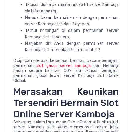
Telusuri dunia permainan inovatif server Kamboja
slot Microgaming.
Merasai kesan bermain-main dengan permainan
server Kamboja slot dari Playtech.
Temui rintangan di dalam permainan server
Kamboja slot Habanero.
Manjakan diri Anda dengan permainan server
Kamboja slot memakai Piranti Lunak PG.
Cicipi dan merasai keceriaan bermain secara beragam
permainan
slot gacor server kamboja
dan Menangi
hadiah secara bermain CQ9 lalu telusuri beragam
permainan global lewat server Kamboja slot Game
Global.
Merasakan Keunikan
Tersendiri Bermain Slot
Online Server Kamboja
Sekarang, dalam lingkungan Game Pragmatis, situs judi
server Kamboja slot yang mempunyai rekam jejak