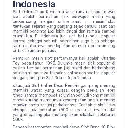
Indonesia
Slot Online Depo Rendah atau dulunya disebut mesin
slot adalah permainan fisik berwujud mesin yang
berkembang menjadi online saat ini, mesin slot
tentukan sejarah yang panjang sejak dahulu saat dan
memiliki pencinta judi lebih tinggi dari remaja sampai
orang-tua. Di Indonesia judi slot betul-betul populer
karena sebagai sebuah permainan juga bisa sebagai
satu diantaranya pendapatan cuan jika anda untung
untuk sejumlah penjudi.
Pembikin mesin slot pertamanya kali adalah Charles
Fey pada tahun 1895. Dulunya mesin slot populer di
casino tempat permainan judi resmi dan berkembang
setelah munculnya teknologi online dan saat ini populer
dengan panggilan Slot Online Depo Rendah.
situs judi Slot Online Depo Rendah gampang menang
memiliki watak yang kuasai dengan perkalian lebih
tinggi sampai membuat sejumlah penjudi yang memiliki
modal kurang mempunyai kesempatan untuk menang
maxwin sama sesuai perkaliannya, Contoh di slot zeus
olympus ada perkalian x500 di mana artinya modal
yang di pasang jika menang akan dikalikan sekitaran
500x.
Dengan kesempatan menjadi dewa Slot Depo 10 Ribu