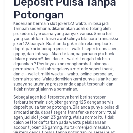
Deposit Pulsa Tanpa
Potongan
Keceriaan bermain slot joker123 waktu ini bisa jadi
tambah sederhana, dikarenakan udah ditolong oleh
prosedur style usaha yang banyak variasi. Sama hal
yang sudah kami kasih awal kalinya bila cara transasksi
joker123 banyak. Buat anda gak miliki rekening bank,
dapat pakai beberapa jenis e – wallet seperti dana, ovo,
gopay, dan link saja. Akan tetapi, bagaimana jika bank
dalam posisi off-line dan e – wallet tengah tak bisa
digunakan ? Pastinya akan menghambat jalannya
permainan. Pastilah segalanya metode seperti bank,
dan e – wallet miliki waktu – waktu online, persoalan,
bermaintance. Walau demikian kami punyai jalan keluar
supaya seluruhnya proses anda dapat terpenuhi dan
tidak rintangi jalannya permainan.
Sebagai agen judi terpercaya kami beri santapan
terbaru bermain slot joker gaming 123 dengan servis
deposit pulsa tanpa potongan. Bila anda punyai pulsa di
simcard anda, dapat segera transfer ke nomor virtual
agen judi slot joker123 gaming. Walau nomor itu tidak
calon bettor daftarkan pada waktu pelaksanaan
account joker123 gaming, itu tak menjadi masalah.
Sisitem deposit pulsa tanpa potongan ini, serasi buat