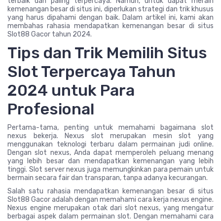
terbaik dan paling terpercaya. Namun, untuk dapat meraih
kemenangan besar di situs ini, diperlukan strategi dan trik khusus
yang harus dipahami dengan baik. Dalam artikel ini, kami akan
membahas rahasia mendapatkan kemenangan besar di situs
Slot88 Gacor tahun 2024.
Tips dan Trik Memilih Situs
Slot Terpercaya Tahun
2024 untuk Para
Profesional
Pertama-tama, penting untuk memahami bagaimana slot
nexus bekerja. Nexus slot merupakan mesin slot yang
menggunakan teknologi terbaru dalam permainan judi online.
Dengan slot nexus, Anda dapat memperoleh peluang menang
yang lebih besar dan mendapatkan kemenangan yang lebih
tinggi. Slot server nexus juga memungkinkan para pemain untuk
bermain secara fair dan transparan, tanpa adanya kecurangan.
Salah satu rahasia mendapatkan kemenangan besar di situs
Slot88 Gacor adalah dengan memahami cara kerja nexus engine.
Nexus engine merupakan otak dari slot nexus, yang mengatur
berbagai aspek dalam permainan slot. Dengan memahami cara