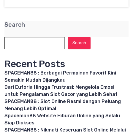
Search
Search
Recent Posts
SPACEMAN88 : Berbagai Permainan Favorit Kini
Semakin Mudah Dijangkau
Dari Euforia Hingga Frustrasi: Mengelola Emosi
untuk Pengalaman Slot Gacor yang Lebih Sehat
SPACEMAN88 : Slot Online Resmi dengan Peluang
Menang Lebih Optimal
Spaceman88 Website Hiburan Online yang Selalu
Siap Diakses
SPACEMAN88 : Nikmati Keseruan Slot Online Melalui