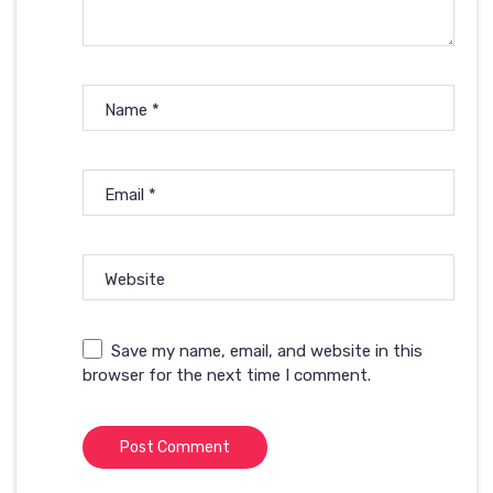
Name
*
Email
*
Website
Save my name, email, and website in this
browser for the next time I comment.