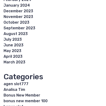
January 2024
December 2023
November 2023
October 2023
September 2023
August 2023
July 2023
June 2023
May 2023
April 2023
March 2023
Categories
agen slot777
Analisa Tim
Bonus New Member
bonus new member 100