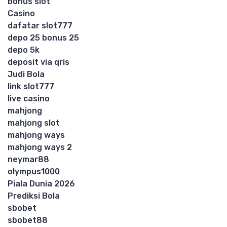
bonus slot
Casino
dafatar slot777
depo 25 bonus 25
depo 5k
deposit via qris
Judi Bola
link slot777
live casino
mahjong
mahjong slot
mahjong ways
mahjong ways 2
neymar88
olympus1000
Piala Dunia 2026
Prediksi Bola
sbobet
sbobet88