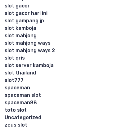
slot gacor
slot gacor hari ini
slot gampang jp
slot kamboja
slot mahjong
slot mahjong ways
slot mahjong ways 2
slot qris
slot server kamboja
slot thailand
slot777
spaceman
spaceman slot
spaceman88
toto slot
Uncategorized
zeus slot