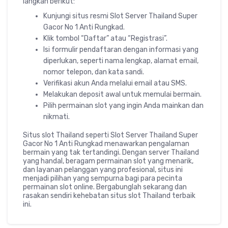
langkah berikut:
Kunjungi situs resmi Slot Server Thailand Super
Gacor No 1 Anti Rungkad.
Klik tombol “Daftar” atau “Registrasi”.
Isi formulir pendaftaran dengan informasi yang
diperlukan, seperti nama lengkap, alamat email,
nomor telepon, dan kata sandi.
Verifikasi akun Anda melalui email atau SMS.
Melakukan deposit awal untuk memulai bermain.
Pilih permainan slot yang ingin Anda mainkan dan
nikmati.
Situs slot Thailand seperti Slot Server Thailand Super
Gacor No 1 Anti Rungkad menawarkan pengalaman
bermain yang tak tertandingi. Dengan server Thailand
yang handal, beragam permainan slot yang menarik,
dan layanan pelanggan yang profesional, situs ini
menjadi pilihan yang sempurna bagi para pecinta
permainan slot online. Bergabunglah sekarang dan
rasakan sendiri kehebatan situs slot Thailand terbaik
ini.