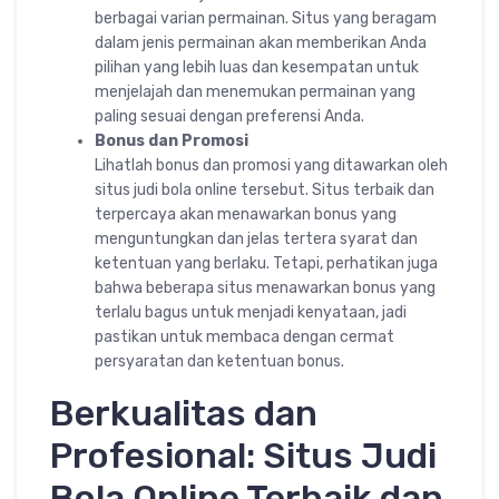
berbagai varian permainan. Situs yang beragam
dalam jenis permainan akan memberikan Anda
pilihan yang lebih luas dan kesempatan untuk
menjelajah dan menemukan permainan yang
paling sesuai dengan preferensi Anda.
Bonus dan Promosi
Lihatlah bonus dan promosi yang ditawarkan oleh
situs judi bola online tersebut. Situs terbaik dan
terpercaya akan menawarkan bonus yang
menguntungkan dan jelas tertera syarat dan
ketentuan yang berlaku. Tetapi, perhatikan juga
bahwa beberapa situs menawarkan bonus yang
terlalu bagus untuk menjadi kenyataan, jadi
pastikan untuk membaca dengan cermat
persyaratan dan ketentuan bonus.
Berkualitas dan
Profesional: Situs Judi
Bola Online Terbaik dan