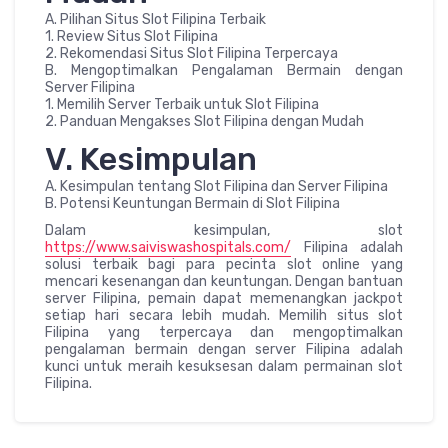
A. Pilihan Situs Slot Filipina Terbaik
1. Review Situs Slot Filipina
2. Rekomendasi Situs Slot Filipina Terpercaya
B. Mengoptimalkan Pengalaman Bermain dengan
Server Filipina
1. Memilih Server Terbaik untuk Slot Filipina
2. Panduan Mengakses Slot Filipina dengan Mudah
V. Kesimpulan
A. Kesimpulan tentang Slot Filipina dan Server Filipina
B. Potensi Keuntungan Bermain di Slot Filipina
Dalam kesimpulan, slot
https://www.saiviswashospitals.com/
Filipina adalah
solusi terbaik bagi para pecinta slot online yang
mencari kesenangan dan keuntungan. Dengan bantuan
server Filipina, pemain dapat memenangkan jackpot
setiap hari secara lebih mudah. Memilih situs slot
Filipina yang terpercaya dan mengoptimalkan
pengalaman bermain dengan server Filipina adalah
kunci untuk meraih kesuksesan dalam permainan slot
Filipina.