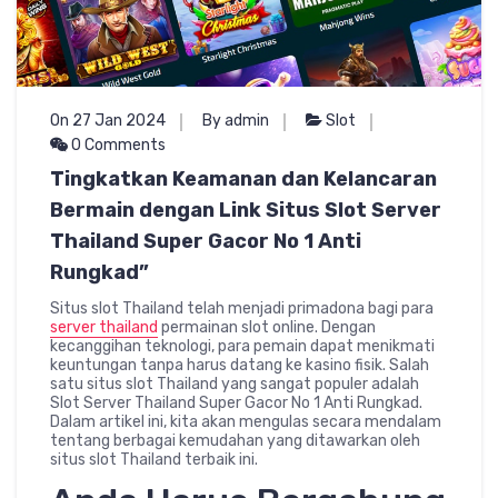
On 27 Jan 2024
By admin
Slot
0 Comments
Tingkatkan Keamanan dan Kelancaran
Bermain dengan Link Situs Slot Server
Thailand Super Gacor No 1 Anti
Rungkad”
Situs slot Thailand telah menjadi primadona bagi para
server thailand
permainan slot online. Dengan
kecanggihan teknologi, para pemain dapat menikmati
keuntungan tanpa harus datang ke kasino fisik. Salah
satu situs slot Thailand yang sangat populer adalah
Slot Server Thailand Super Gacor No 1 Anti Rungkad.
Dalam artikel ini, kita akan mengulas secara mendalam
tentang berbagai kemudahan yang ditawarkan oleh
situs slot Thailand terbaik ini.