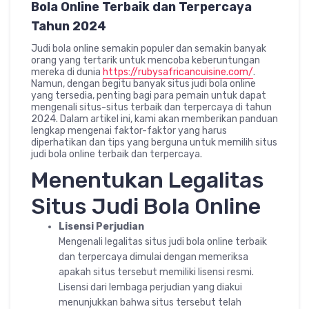
Bola Online Terbaik dan Terpercaya
Tahun 2024
Judi bola online semakin populer dan semakin banyak
orang yang tertarik untuk mencoba keberuntungan
mereka di dunia
https://rubysafricancuisine.com/
.
Namun, dengan begitu banyak situs judi bola online
yang tersedia, penting bagi para pemain untuk dapat
mengenali situs-situs terbaik dan terpercaya di tahun
2024. Dalam artikel ini, kami akan memberikan panduan
lengkap mengenai faktor-faktor yang harus
diperhatikan dan tips yang berguna untuk memilih situs
judi bola online terbaik dan terpercaya.
Menentukan Legalitas
Situs Judi Bola Online
Lisensi Perjudian
Mengenali legalitas situs judi bola online terbaik
dan terpercaya dimulai dengan memeriksa
apakah situs tersebut memiliki lisensi resmi.
Lisensi dari lembaga perjudian yang diakui
menunjukkan bahwa situs tersebut telah