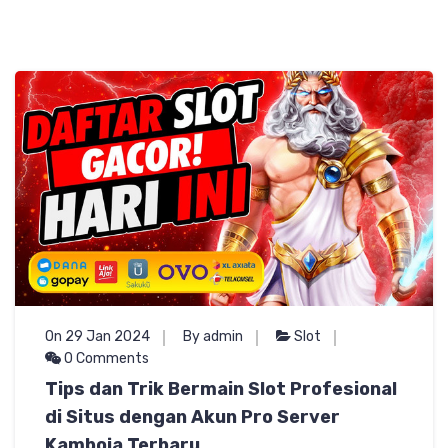
On 29 Jan 2024
By admin
Slot
0 Comments
Tips dan Trik Bermain Slot Profesional
di Situs dengan Akun Pro Server
Kamboja Terbaru