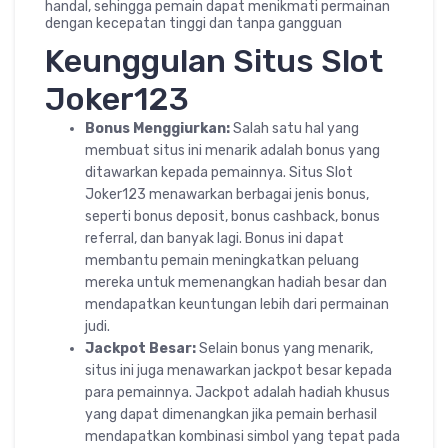
handal, sehingga pemain dapat menikmati permainan
dengan kecepatan tinggi dan tanpa gangguan
Keunggulan Situs Slot
Joker123
Bonus Menggiurkan:
Salah satu hal yang
membuat situs ini menarik adalah bonus yang
ditawarkan kepada pemainnya. Situs Slot
Joker123 menawarkan berbagai jenis bonus,
seperti bonus deposit, bonus cashback, bonus
referral, dan banyak lagi. Bonus ini dapat
membantu pemain meningkatkan peluang
mereka untuk memenangkan hadiah besar dan
mendapatkan keuntungan lebih dari permainan
judi.
Jackpot Besar:
Selain bonus yang menarik,
situs ini juga menawarkan jackpot besar kepada
para pemainnya. Jackpot adalah hadiah khusus
yang dapat dimenangkan jika pemain berhasil
mendapatkan kombinasi simbol yang tepat pada